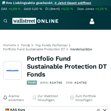
🎁 Ihre Lieblingsaktie geschenkt.
→ Jetzt Depot eröffnen
DAX
+0,69
%
Gold
0,00
%
Öl (Brent)
+0,02
%
Dow Jones
+0,25
%
Fonds
Top Fonds Performer
Startseite
Portfolio Fund Sustainable Protection DT
Handelsplätze
Portfolio Fund
Sustainable Protection DT
Fonds
Fonds
WKN:
A1H745
SYM:
A1H745
Alarme
Zur Watchlist
Zum Portfolio
einrichten
hinzufügen
hinzufügen
KAG Kurs