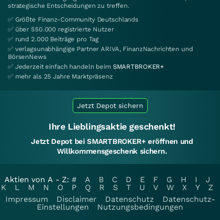
strategische Entscheidungen zu treffen.
✅ Größte Finanz-Community Deutschlands
✅ über 550.000 registrierte Nutzer
✅ rund 2.000 Beiträge pro Tag
✅ verlagsunabhängige Partner ARIVA, FinanzNachrichten und
BörsenNews
✅ Jederzeit einfach handeln beim
SMARTBROKER+
✅ mehr als 25 Jahre Marktpräsenz
Jetzt Depot sichern
Ihre Lieblingsaktie geschenkt!
Jetzt Depot bei SMARTBROKER+ eröffnen und
Willkommensgeschenk sichern.
Aktien von A - Z:
#
A
B
C
D
E
F
G
H
I
J
K
L
M
N
O
P
Q
R
S
T
U
V
W
X
Y
Z
Impressum
Disclaimer
Datenschutz
Datenschutz-
Einstellungen
Nutzungsbedingungen