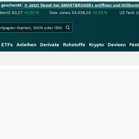
ie geschenkt.
→ Jetzt Depot bei SMARTBROKER+ eröffnen und Willkom
Brent)
82,27
+0,02
%
Dow Jones
54.036,10
+0,25
%
US Tech 1
ETFs
Anleihen
Derivate
Rohstoffe
Krypto
Devisen
Fest