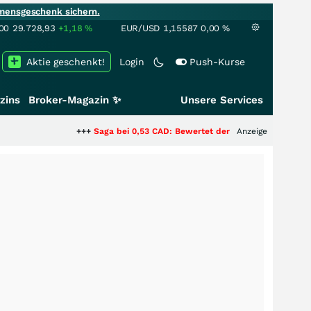
mensgeschenk sichern.
00
29.728,93
+1,18
%
EUR/USD
1,15587
0,00
%
Aktie geschenkt!
Login
Push-Kurse
zins
Broker-Magazin ✨
Unsere Services
+++
Saga bei 0,53 CAD: Bewertet der Markt noch immer nur die H
Anzeige