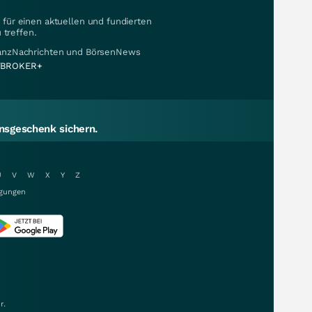
für einen aktuellen und fundierten
 treffen.
nanzNachrichten und BörsenNews
BROKER+
sgeschenk sichern.
U
V
W
X
Y
Z
gungen
r.