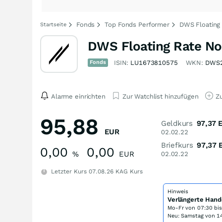
Fonds
Top Fonds Performer
DWS Floating
Startseite
DWS Floating Rate N
Fonds
ISIN:
LU1673810575
WKN:
DWS
Alarme einrichten
Zur Watchlist hinzufügen
Zu
95,88
Geldkurs
97,37
EUR
02.02.22
Briefkurs
97,37
0,00
0,00
%
EUR
02.02.22
Letzter Kurs
07.08.26
KAG Kurs
Hinweis
Verlängerte Hand
Mo-Fr von
07:30 bi
Neu: Samstag von 14