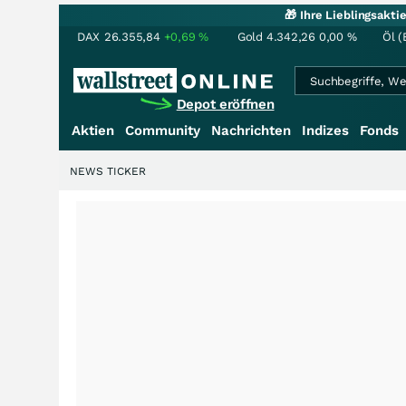
🎁 Ihre Lieblingsakt
DAX
26.355,84
+0,69
%
Gold
4.342,26
0,00
%
Öl (
Depot eröffnen
Aktien
Community
Nachrichten
Indizes
Fonds
NEWS TICKER