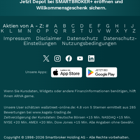
Jetzt Depot bei SMARTBROKER+ eröffnen und
Willkommensgeschenk sichern.
Aktien von A - Z:
#
A
B
C
D
E
F
G
H
I
J
K
L
M
N
O
P
Q
R
S
T
U
V
W
X
Y
Z
Impressum
Disclaimer
Datenschutz
Datenschutz-
Einstellungen
Nutzungsbedingungen
Unsere Apps:
Wenn Sie Kursdaten, Widgets oder andere Finanzinformationen benötigen, hilft
Ihnen
ARIVA
gerne.
Unsere User schätzen wallstreet-online.de: 4.8 von 5 Sternen ermittelt aus 285
Bewertungen bei www.kagels-trading.de
Zeitverzögerung der Kursdaten: Deutsche Börsen +15 Min. NASDAQ +15 Min.
NYSE +20 Min. AMEX +20 Min. Dow Jones +15 Min. Alle Angaben ohne Gewähr.
Copyright © 1998-2026 Smartbroker Holding AG - Alle Rechte vorbehalten.