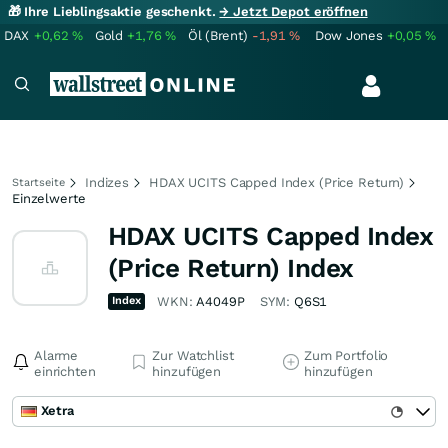
🎁 Ihre Lieblingsaktie geschenkt.
→ Jetzt Depot eröffnen
DAX
+0,62
%
Gold
+1,76
%
Öl (Brent)
-1,91
%
Dow Jones
+0,05
%
Indizes
HDAX UCITS Capped Index (Price Return)
Startseite
Einzelwerte
HDAX UCITS Capped Index
(Price Return) Index
Index
WKN:
A4049P
SYM:
Q6S1
Alarme
Zur Watchlist
Zum Portfolio
einrichten
hinzufügen
hinzufügen
Xetra