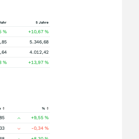
Jahr
5 Jahre
15
%
+10,67
%
,85
5.346,68
,64
4.012,42
03
%
+13,97
%
h
%
85
+9,55
%
33
-0,34
%
68
+8,30
%