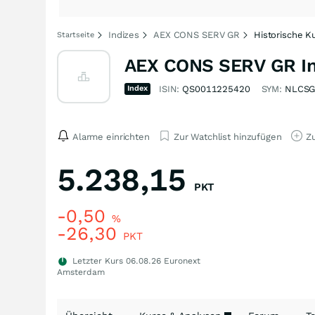
Indizes
AEX CONS SERV GR
Historische K
Startseite
AEX CONS SERV GR I
Index
ISIN:
QS0011225420
SYM:
NLCS
Alarme einrichten
Zur Watchlist hinzufügen
Zu
5.238,15
PKT
-0,50
%
-26,30
PKT
Letzter Kurs
06.08.26
Euronext
Amsterdam