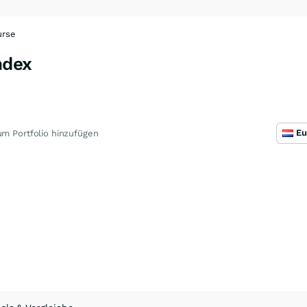
urse
ndex
G
m Portfolio hinzufügen