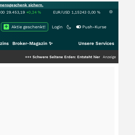
mensgeschenk sichern.
100
29.453,19
+0,24
%
EUR/USD
1,15243
0,00
%
Aktie geschenkt!
Login
Push-Kurse
zins
Broker-Magazin ✨
Unsere Services
+++
Schwere Seltene Erden: Entsteht hier die nächste Milliardenstory?
Anzeige
+