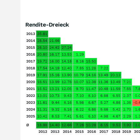
Rendite-Dreieck
2013
35.81
2014
28.54
21.66
2015
28.10
24.42
27.24
2016
20.80
16.17
13.53
1.29
2017
19.72
16.00
14.18
8.16
15.50
2018
17.54
14.19
12.40
7.85
11.28
7.22
2019
17.91
15.16
13.90
10.79
14.16
13.49
20.13
2020
16.51
13.99
12.76
10.07
12.38
11.36
13.49
7.21
2021
15.52
13.21
12.05
9.70
11.47
10.48
11.59
7.55
7.
2022
13.01
10.73
9.43
7.10
8.10
6.68
6.55
2.37
0.
2023
11.61
9.44
8.16
5.98
6.67
5.27
4.88
1.38
-0.
2024
11.31
9.32
8.16
6.22
6.86
5.68
5.42
2.70
1.
2025
10.42
8.53
7.41
5.61
6.10
4.98
4.67
2.29
1.
Ø
18.98
14.40
12.66
7.28
10.28
8.15
9.53
3.92
2.
2012
2013
2014
2015
2016
2017
2018
2019
20