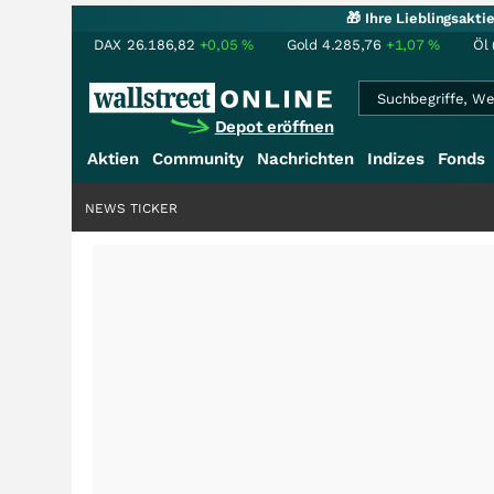
🎁 Ihre Lieblingsakt
DAX
26.186,82
+0,05
%
Gold
4.285,76
+1,07
%
Öl 
Depot eröffnen
Aktien
Community
Nachrichten
Indizes
Fonds
NEWS TICKER