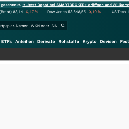
ie geschenkt.
→ Jetzt Depot bei SMARTBROKER+ eröffnen und Willkom
(Brent)
83,14
-0,47
%
Dow Jones
53.848,55
-0,10
%
US Tech 
ETFs
Anleihen
Derivate
Rohstoffe
Krypto
Devisen
Fest