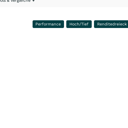
ools & Vergleiche
Performance
Hoch/Tief
Renditedreieck