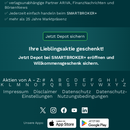
✅ verlagsunabhängige Partner ARIVA, FinanzNachrichten und
BörsenNews
✅ Jederzeit einfach handeln beim
SMARTBROKER+
✅ mehr als 25 Jahre Marktpräsenz
Jetzt Depot sichern
Ihre Lieblingsaktie geschenkt!
Jetzt Depot bei SMARTBROKER+ eröffnen und
Willkommensgeschenk sichern.
Aktien von A - Z:
#
A
B
C
D
E
F
G
H
I
J
K
L
M
N
O
P
Q
R
S
T
U
V
W
X
Y
Z
Impressum
Disclaimer
Datenschutz
Datenschutz-
Einstellungen
Nutzungsbedingungen
Unsere Apps: