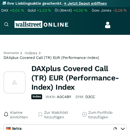
🎁 Ihre Lieblingsaktie geschenkt.
→ Jetzt Depot eröffnen
DAX
+0,01
%
Gold
+1,23
%
Öl (Brent)
+0,20
%
Dow Jones
-0,16
%
Indizes
Startseite
DAXplus Covered Call (TR) EUR (Performance-Index)
DAXplus Covered Call
(TR) EUR (Performance-
Index) Index
Index
WKN:
A0C4BY
SYM:
D3CC
Alarme
Zur Watchlist
Zum Portfolio
einrichten
hinzufügen
hinzufügen
Xetra