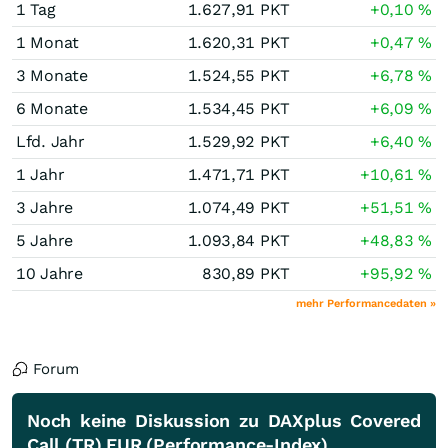
1 Tag
1.627,91
PKT
+0,10
%
1 Monat
1.620,31
PKT
+0,47
%
3 Monate
1.524,55
PKT
+6,78
%
6 Monate
1.534,45
PKT
+6,09
%
Lfd. Jahr
1.529,92
PKT
+6,40
%
1 Jahr
1.471,71
PKT
+10,61
%
3 Jahre
1.074,49
PKT
+51,51
%
5 Jahre
1.093,84
PKT
+48,83
%
10 Jahre
830,89
PKT
+95,92
%
mehr Performancedaten »
Forum
Noch keine Diskussion zu DAXplus Covered
Call (TR) EUR (Performance-Index)