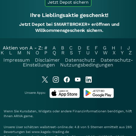
Jetzt Depot sichern
Ihre Lieblingsaktie geschenkt!
Jetzt Depot bei SMARTBROKER+ eröffnen und
Willkommensgeschenk sichern.
Aktien von A - Z:
#
A
B
C
D
E
F
G
H
I
J
K
L
M
N
O
P
Q
R
S
T
U
V
W
X
Y
Z
Impressum
Disclaimer
Datenschutz
Datenschutz-
Einstellungen
Nutzungsbedingungen
Unsere Apps:
Wenn Sie Kursdaten, Widgets oder andere Finanzinformationen benötigen, hilft
Ihnen
ARIVA
gerne.
Unsere User schätzen wallstreet-online.de: 4.8 von 5 Sternen ermittelt aus 285
Bewertungen bei www.kagels-trading.de