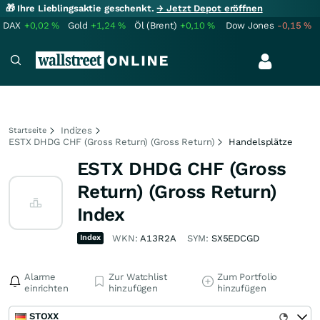
🎁 Ihre Lieblingsaktie geschenkt.
→ Jetzt Depot eröffnen
DAX
+0,02
%
Gold
+1,24
%
Öl (Brent)
+0,10
%
Dow Jones
-0,15
%
Indizes
Startseite
ESTX DHDG CHF (Gross Return) (Gross Return)
Handelsplätze
ESTX DHDG CHF (Gross
Return) (Gross Return)
Index
Index
WKN:
A13R2A
SYM:
SX5EDCGD
Alarme
Zur Watchlist
Zum Portfolio
einrichten
hinzufügen
hinzufügen
STOXX