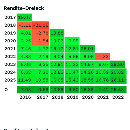
Rendite-Dreieck
2017
19.07
2018
-3.11
-21.16
2019
4.01
-2.78
19.88
2020
3.25
-1.54
10.03
0.99
2021
7.45
4.72
15.12
12.81
26.01
2022
4.83
2.19
9.04
5.65
8.06
-7.33
2023
8.08
6.35
12.91
11.23
14.87
9.67
29.80
2024
8.62
7.20
12.83
11.47
14.26
10.59
20.82
1
2025
11.49
10.58
16.05
15.43
18.55
16.76
26.11
2
Ø
7.08
0.69
13.69
9.60
16.35
7.42
25.58
1
2016
2017
2018
2019
2020
2021
2022