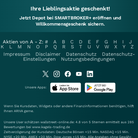
Ihre Lieblingsaktie geschenkt!
Jetzt Depot bei SMARTBROKER+ eröffnen und
Willkommensgeschenk sichern.
Aktien von A - Z:
#
A
B
C
D
E
F
G
H
I
J
K
L
M
N
O
P
Q
R
S
T
U
V
W
X
Y
Z
Impressum
Disclaimer
Datenschutz
Datenschutz-
Einstellungen
Nutzungsbedingungen
Unsere Apps:
Wenn Sie Kursdaten, Widgets oder andere Finanzinformationen benötigen, hilft
Ihnen
ARIVA
gerne.
Unsere User schätzen wallstreet-online.de: 4.8 von 5 Sternen ermittelt aus 285
Bewertungen bei www.kagels-trading.de
Zeitverzögerung der Kursdaten: Deutsche Börsen +15 Min. NASDAQ +15 Min.
NYSE +20 Min. AMEX +20 Min. Dow Jones +15 Min. Alle Angaben ohne Gewähr.