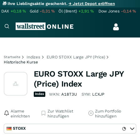
🎁 Ihre Lieblingsaktie geschenkt.
→ Jetzt Depot eröffnen
DAX
+0,18
%
Gold
-0,31
%
Öl (Brent)
+2,91
%
Dow Jones
-0,14
%
Indizes
EURO STOXX Large JPY (Price)
Startseite
Historische Kurse
EURO STOXX Large JPY
(Price) Index
Index
WKN:
A18T3U
SYM:
LCXJP
Alarme
Zur Watchlist
Zum Portfolio
einrichten
hinzufügen
hinzufügen
STOXX