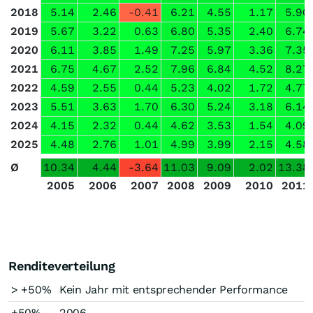
2018
5.14
2.46
-0.41
6.21
4.55
1.17
5.90
2019
5.67
3.22
0.63
6.80
5.35
2.40
6.74
2020
6.11
3.85
1.49
7.25
5.97
3.36
7.35
2021
6.75
4.67
2.52
7.96
6.84
4.52
8.27
2022
4.59
2.55
0.44
5.23
4.02
1.72
4.77
2023
5.51
3.63
1.70
6.30
5.24
3.18
6.14
2024
4.15
2.32
0.44
4.62
3.53
1.54
4.09
2025
4.48
2.76
1.01
4.99
3.99
2.15
4.58
Ø
10.34
4.44
-3.64
11.03
9.09
2.02
13.38
2005
2006
2007
2008
2009
2010
2011
Renditeverteilung
> +50%
Kein Jahr mit entsprechender Performance
+50%
2006