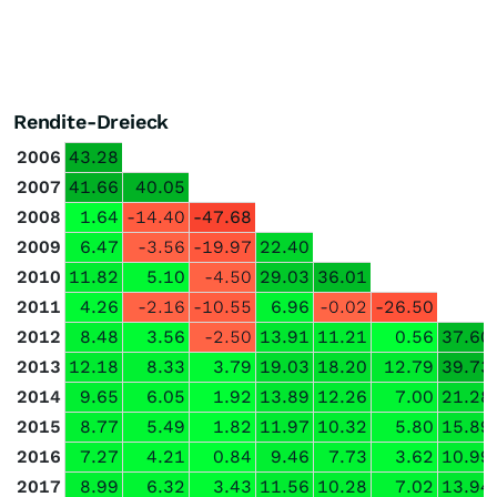
Rendite-Dreieck
2006
43.28
2007
41.66
40.05
2008
1.64
-14.40
-47.68
2009
6.47
-3.56
-19.97
22.40
2010
11.82
5.10
-4.50
29.03
36.01
2011
4.26
-2.16
-10.55
6.96
-0.02
-26.50
2012
8.48
3.56
-2.50
13.91
11.21
0.56
37.60
2013
12.18
8.33
3.79
19.03
18.20
12.79
39.73
2014
9.65
6.05
1.92
13.89
12.26
7.00
21.28
2015
8.77
5.49
1.82
11.97
10.32
5.80
15.89
2016
7.27
4.21
0.84
9.46
7.73
3.62
10.99
2017
8.99
6.32
3.43
11.56
10.28
7.02
13.94