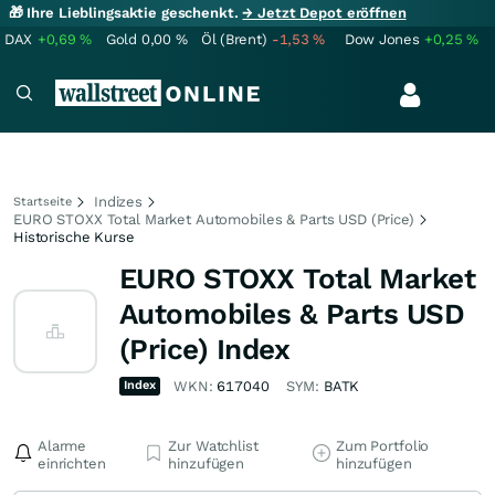
🎁 Ihre Lieblingsaktie geschenkt.
→ Jetzt Depot eröffnen
DAX
+0,69
%
Gold
0,00
%
Öl (Brent)
-1,53
%
Dow Jones
+0,25
%
Indizes
Startseite
EURO STOXX Total Market Automobiles & Parts USD (Price)
Historische Kurse
EURO STOXX Total Market
Automobiles & Parts USD
(Price) Index
Index
WKN:
617040
SYM:
BATK
Alarme
Zur Watchlist
Zum Portfolio
einrichten
hinzufügen
hinzufügen