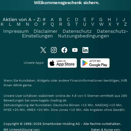
Willkommensgeschenk sichern.
Aktien von A - Z:
#
A
B
C
D
E
F
G
H
I
J
K
L
M
N
O
P
Q
R
S
T
U
V
W
X
Y
Z
Impressum
Disclaimer
Datenschutz
Datenschutz-
Einstellungen
Nutzungsbedingungen
Unsere Apps:
Wenn Sie Kursdaten, Widgets oder andere Finanzinformationen benötigen, hilft
Ihnen
ARIVA
gerne.
Unsere User schätzen wallstreet-online.de: 4.8 von 5 Sternen ermittelt aus 285
Bewertungen bei www.kagels-trading.de
Zeitverzögerung der Kursdaten: Deutsche Börsen +15 Min. NASDAQ +15 Min.
NYSE +20 Min. AMEX +20 Min. Dow Jones +15 Min. Alle Angaben ohne Gewähr.
Copyright © 1998-2026 Smartbroker Holding AG - Alle Rechte vorbehalten.
Mit Unterstützung von:
Daten & Kurse von: