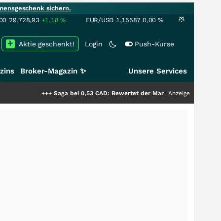
mensgeschenk sichern.
00
29.728,93
+1,18
%
EUR/USD
1,15587
0,00
%
Aktie geschenkt!
Login
Push-Kurse
zins
Broker-Magazin ✨
Unsere Services
+++
Saga bei 0,53 CAD: Bewertet der Markt noch immer nur die Hälfte de
Anzeige