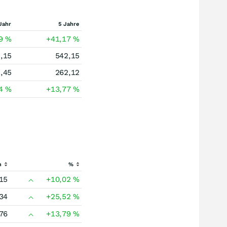
Jahr
5 Jahre
89
%
+41,17
%
,15
542,15
,45
262,12
24
%
+13,77
%
h
%
15
+10,02
%
34
+25,52
%
76
+13,79
%