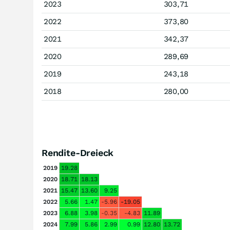
2023
303,71
2022
373,80
2021
342,37
2020
289,69
2019
243,18
2018
280,00
Rendite-Dreieck
2019
19.28
2020
18.71
18.13
2021
15.47
13.60
9.25
2022
5.66
1.47
-5.96
-19.05
2023
6.88
3.98
-0.35
-4.83
11.89
2024
7.99
5.86
2.99
0.99
12.80
13.72