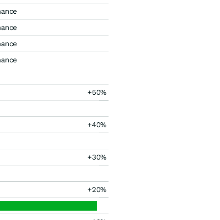
mance
mance
mance
mance
+50%
+40%
+30%
+20%