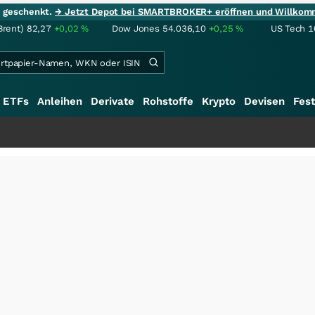
ie geschenkt.
→ Jetzt Depot bei SMARTBROKER+ eröffnen und Willkom
Brent)
82,27
+0,02
%
Dow Jones
54.036,10
+0,25
%
US Tech 1
ETFs
Anleihen
Derivate
Rohstoffe
Krypto
Devisen
Fest