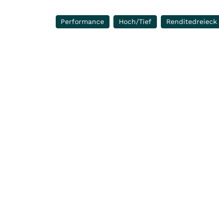
Performance
Hoch/Tief
Renditedreieck