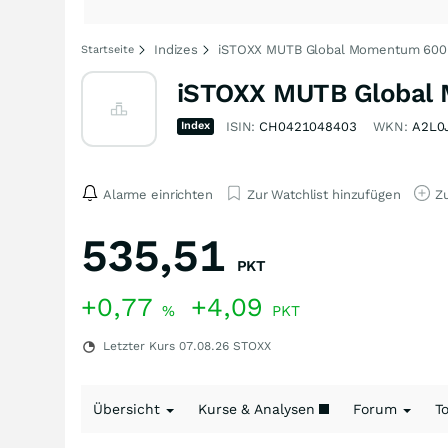
Indizes
iSTOXX MUTB Global Momentum 600 I
Startseite
iSTOXX MUTB Global 
Index
ISIN:
CH0421048403
WKN:
A2L0
Alarme einrichten
Zur Watchlist hinzufügen
Zu
535,51
PKT
+0,77
+4,09
%
PKT
Letzter Kurs
07.08.26
STOXX
Übersicht
Kurse & Analysen
Forum
T