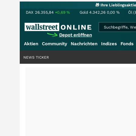
🎁 Ihre Lieblingsakt
DAX
26.355,84
+0,69
%
Gold
4.342,26
0,00
%
Öl (
Depot eröffnen
Aktien
Community
Nachrichten
Indizes
Fonds
NEWS TICKER