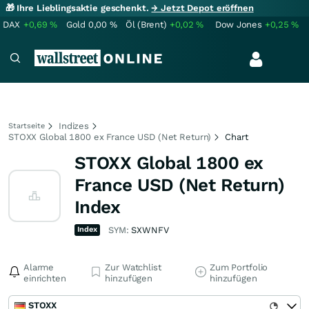
🎁 Ihre Lieblingsaktie geschenkt.
→ Jetzt Depot eröffnen
DAX
+0,69
%
Gold
0,00
%
Öl (Brent)
+0,02
%
Dow Jones
+0,25
%
Indizes
Startseite
STOXX Global 1800 ex France USD (Net Return)
Chart
STOXX Global 1800 ex
France USD (Net Return)
Index
Index
SYM:
SXWNFV
Alarme
Zur Watchlist
Zum Portfolio
einrichten
hinzufügen
hinzufügen
STOXX