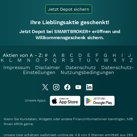
Jetzt Depot sichern
Ihre Lieblingsaktie geschenkt!
Jetzt Depot bei SMARTBROKER+ eröffnen und
Willkommensgeschenk sichern.
Aktien von A - Z:
#
A
B
C
D
E
F
G
H
I
J
K
L
M
N
O
P
Q
R
S
T
U
V
W
X
Y
Z
Impressum
Disclaimer
Datenschutz
Datenschutz-
Einstellungen
Nutzungsbedingungen
Unsere Apps:
Wenn Sie Kursdaten, Widgets oder andere Finanzinformationen benötigen, hilft
Ihnen
ARIVA
gerne.
Unsere User schätzen wallstreet-online.de: 4.8 von 5 Sternen ermittelt aus 285