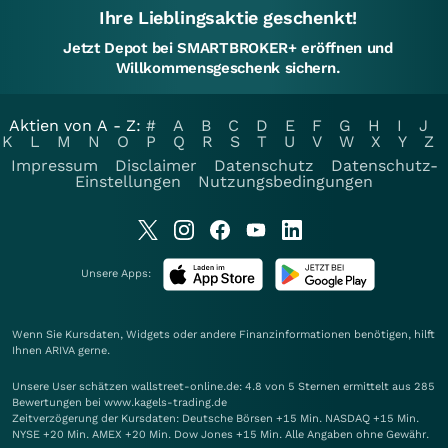
Ihre Lieblingsaktie geschenkt!
Jetzt Depot bei SMARTBROKER+ eröffnen und
Willkommensgeschenk sichern.
Aktien von A - Z:
#
A
B
C
D
E
F
G
H
I
J
K
L
M
N
O
P
Q
R
S
T
U
V
W
X
Y
Z
Impressum
Disclaimer
Datenschutz
Datenschutz-
Einstellungen
Nutzungsbedingungen
Unsere Apps:
Wenn Sie Kursdaten, Widgets oder andere Finanzinformationen benötigen, hilft
Ihnen
ARIVA
gerne.
Unsere User schätzen wallstreet-online.de: 4.8 von 5 Sternen ermittelt aus 285
Bewertungen bei www.kagels-trading.de
Zeitverzögerung der Kursdaten: Deutsche Börsen +15 Min. NASDAQ +15 Min.
NYSE +20 Min. AMEX +20 Min. Dow Jones +15 Min. Alle Angaben ohne Gewähr.