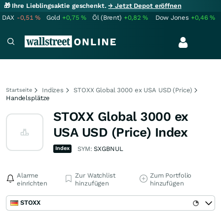
🎁 Ihre Lieblingsaktie geschenkt.
→ Jetzt Depot eröffnen
DAX
-0,51
%
Gold
+0,75
%
Öl (Brent)
+0,82
%
Dow Jones
+0,46
%
Indizes
STOXX Global 3000 ex USA USD (Price)
Startseite
Handelsplätze
STOXX Global 3000 ex
USA USD (Price) Index
Index
SYM:
SXGBNUL
Alarme
Zur Watchlist
Zum Portfolio
einrichten
hinzufügen
hinzufügen
STOXX