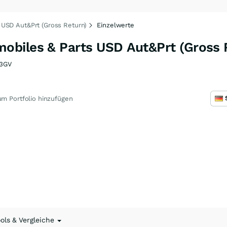
USD Aut&Prt (Gross Return)
Einzelwerte
biles & Parts USD Aut&Prt (Gross R
3GV
m Portfolio hinzufügen
ools & Vergleiche