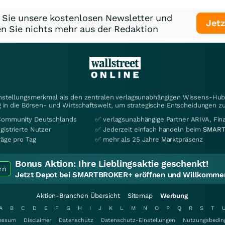
 Sie unsere kostenlosen Newsletter und
Jetz
n Sie nichts mehr aus der Redaktion
instellungsmerkmal als den zentralen verlagsunabhängigen Wissens-Hub 
 in die Börsen- und Wirtschaftswelt, um strategische Entscheidungen zu
Community Deutschlands
✅ verlagsunabhängige Partner ARIVA, Fi
gistrierte Nutzer
✅ Jederzeit einfach handeln beim
SMART
räge pro Tag
✅ mehr als 25 Jahre Marktpräsenz
Bonus Aktion:
Ihre Lieblingsaktie geschenkt!
rn
Jetzt Depot bei SMARTBROKER+ eröffnen und Willkommen
Aktien-Branchen Übersicht
Sitemap
Werbung
A
B
C
D
E
F
G
H
I
J
K
L
M
N
O
P
Q
R
S
T
essum
Disclaimer
Datenschutz
Datenschutz-Einstellungen
Nutzungsbedin