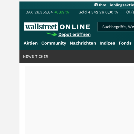
🎁 Ihre Lieblingsakt
DAX
26.355,84
+0,69
%
Gold
4.342,26
0,00
%
Öl (
Depot eröffnen
Aktien
Community
Nachrichten
Indizes
Fonds
NEWS TICKER