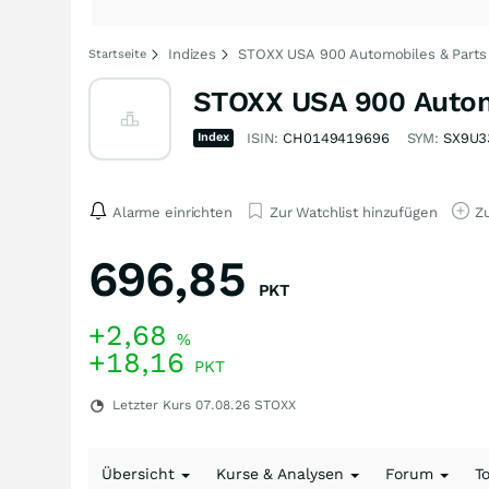
Indizes
STOXX USA 900 Automobiles & Parts 
Startseite
STOXX USA 900 Automo
Index
ISIN:
CH0149419696
SYM:
SX9U3
Alarme einrichten
Zur Watchlist hinzufügen
Zu
696,85
PKT
+2,68
%
+18,16
PKT
Letzter Kurs
07.08.26
STOXX
Übersicht
Kurse & Analysen
Forum
T