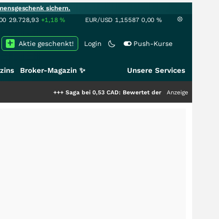
mensgeschenk sichern.
00
29.728,93
+1,18
%
EUR/USD
1,15587
0,00
%
Aktie geschenkt!
Login
Push-Kurse
zins
Broker-Magazin ✨
Unsere Services
+++
Saga bei 0,53 CAD: Bewertet der Markt noch immer nur die 
Anzeige