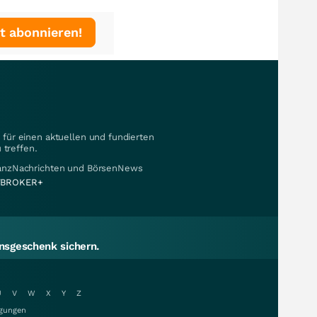
t abonnieren!
für einen aktuellen und fundierten
 treffen.
nanzNachrichten und BörsenNews
BROKER+
sgeschenk sichern.
U
V
W
X
Y
Z
gungen