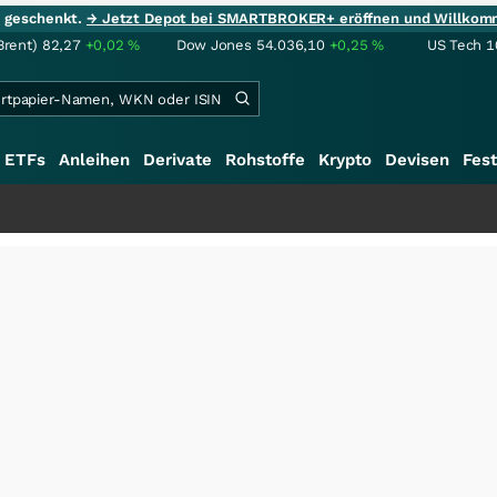
ie geschenkt.
→ Jetzt Depot bei SMARTBROKER+ eröffnen und Willkom
Brent)
82,27
+0,02
%
Dow Jones
54.036,10
+0,25
%
US Tech 1
ETFs
Anleihen
Derivate
Rohstoffe
Krypto
Devisen
Fest