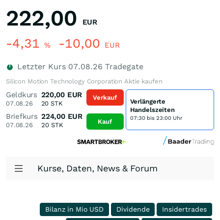
222,00
EUR
-4,31
-10,00
%
EUR
Letzter Kurs
07.08.26
Tradegate
Silicon Motion Technology Corporation Aktie kaufen
Geldkurs
220,00
EUR
Verkauf
Verlängerte
07.08.26
20
STK
Handelszeiten
Briefkurs
224,00
EUR
07:30 bis 23:00 Uhr
Kauf
07.08.26
20
STK
Kurse, Daten, News & Forum
Bilanz in Mio USD
Dividende
Insidertrades