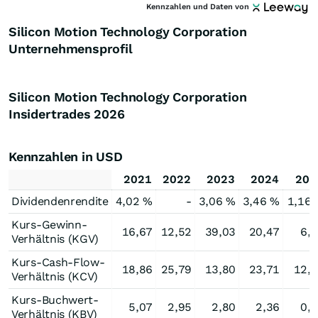
Kennzahlen und Daten von
Silicon Motion Technology Corporation
Unternehmensprofil
Silicon Motion Technology Corporation
Insidertrades
2026
Kennzahlen in USD
2021
2022
2023
2024
202
Dividendenrendite
4,02 %
-
3,06 %
3,46 %
1,16
Kurs-Gewinn-
16,67
12,52
39,03
20,47
6,
Verhältnis (KGV)
Kurs-Cash-Flow-
18,86
25,79
13,80
23,71
12,
Verhältnis (KCV)
Kurs-Buchwert-
5,07
2,95
2,80
2,36
0,
Verhältnis (KBV)