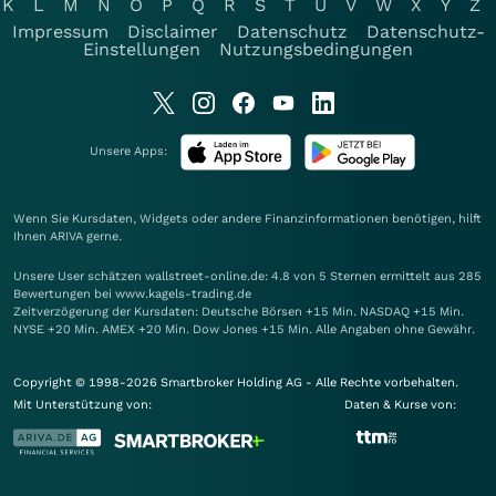
K
L
M
N
O
P
Q
R
S
T
U
V
W
X
Y
Z
Impressum
Disclaimer
Datenschutz
Datenschutz-
Einstellungen
Nutzungsbedingungen
Unsere Apps:
Wenn Sie Kursdaten, Widgets oder andere Finanzinformationen benötigen, hilft
Ihnen
ARIVA
gerne.
Unsere User schätzen wallstreet-online.de: 4.8 von 5 Sternen ermittelt aus 285
Bewertungen bei www.kagels-trading.de
Zeitverzögerung der Kursdaten: Deutsche Börsen +15 Min. NASDAQ +15 Min.
NYSE +20 Min. AMEX +20 Min. Dow Jones +15 Min. Alle Angaben ohne Gewähr.
Copyright © 1998-2026 Smartbroker Holding AG - Alle Rechte vorbehalten.
Mit Unterstützung von:
Daten & Kurse von: