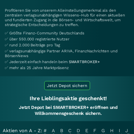
Profitieren Sie von unserem Alleinstellungsmerkmal als den
zentralen verlagsunabhängigen Wissens-Hub für einen aktuellen
und fundierten Zugang in die Börsen- und Wirtschaftswelt, um
strategische Entscheidungen zu treffen.
✅ Größte Finanz-Community Deutschlands
✅ über 550.000 registrierte Nutzer
✅ rund 2.000 Beiträge pro Tag
✅ verlagsunabhängige Partner ARIVA, FinanzNachrichten und
BörsenNews
✅ Jederzeit einfach handeln beim
SMARTBROKER+
✅ mehr als 25 Jahre Marktpräsenz
Jetzt Depot sichern
Ihre Lieblingsaktie geschenkt!
Jetzt Depot bei SMARTBROKER+ eröffnen und
Willkommensgeschenk sichern.
Aktien von A - Z:
#
A
B
C
D
E
F
G
H
I
J