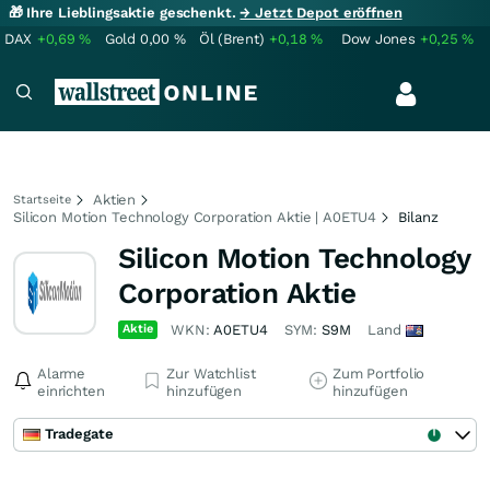
🎁 Ihre Lieblingsaktie geschenkt.
→ Jetzt Depot eröffnen
DAX
+0,69
%
Gold
0,00
%
Öl (Brent)
+0,18
%
Dow Jones
+0,25
%
Aktien
Startseite
Silicon Motion Technology Corporation Aktie | A0ETU4
Bilanz
Silicon Motion Technology
Corporation Aktie
Aktie
WKN:
A0ETU4
SYM:
S9M
Land
Alarme
Zur Watchlist
Zum Portfolio
einrichten
hinzufügen
hinzufügen
Tradegate