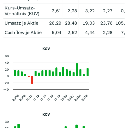
Kurs-Umsatz-
3,61
2,28
3,22
2,27
0,
Verhältnis (KUV)
Umsatz je Aktie
26,29
28,48
19,03
23,76
105,
Cashflow je Aktie
5,04
2,52
4,44
2,28
7,
KGV
60
40
20
0
-20
-40
2020
2014
2008
2024
2018
2012
2006
2022
2016
2010
2026
KCV
30