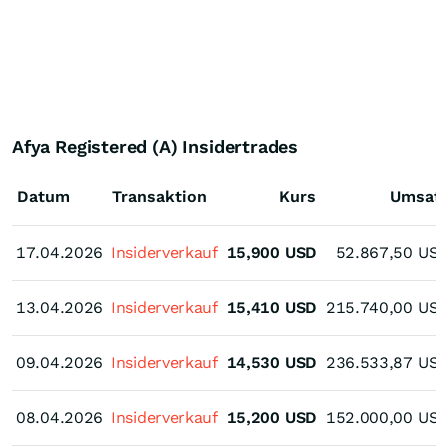
Afya Registered (A) Insidertrades
Datum
Transaktion
Kurs
Umsat
17.04.2026
17.04.2026
Insiderverkauf
15,900
USD
52.867,50
US
13.04.2026
13.04.2026
Insiderverkauf
15,410
USD
215.740,00
US
09.04.2026
09.04.2026
Insiderverkauf
14,530
USD
236.533,87
US
08.04.2026
08.04.2026
Insiderverkauf
15,200
USD
152.000,00
US