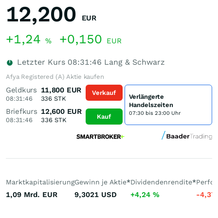
12,200
EUR
+1,24
+0,150
%
EUR
Letzter Kurs
08:31:46
Lang & Schwarz
Afya Registered (A) Aktie kaufen
Geldkurs
11,800
EUR
Verkauf
Verlängerte
08:31:46
336
STK
Handelszeiten
Briefkurs
12,600
EUR
07:30 bis 23:00 Uhr
Kauf
08:31:46
336
STK
Marktkapitalisierung
Gewinn je Aktie
*
Dividendenrendite
*
Perfo
1,09 Mrd.
EUR
9,3021
USD
+4,24
%
-4,37