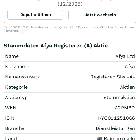
(12/2025)
Depot eröffnen
Jetzt wechseln
*ab 500 EUR Ordervolumen über gettex für 0€, zzgl. marktüblicher Spreads und
Zuwendungen
Stammdaten Afya Registered (A) Aktie
Name
Afya Ltd
Kurzname
Afya
Namenszusatz
Registered Shs -A-
Kategorie
Aktien
Aktientyp
Stammaktien
WKN
A2PM8D
ISIN
KYG011251066
Branche
Dienstleistungen
Land
Kaimaninseln