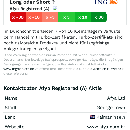
Long oder Short ?
Afya Registered (A)
x -30
x -10
x -3
x 3
x 10
x 30
Im Durchschnitt erleiden 7 von 10 Kleinanlegern Verluste
beim Handel mit Turbo-Zertifikaten. Turbo-Zertifikate sind
hoch risikoreiche Produkte und nicht für langfristige
Anlagestrategien geeignet.
Diese Werbung richtet sich nur an Personen mit Wohn-/Geschäftssitz in
Deutschland. Der jeweilige Basisprospekt, etwaige Nachträge, die Endgültigen
Bedingungen sowie das maßgebliche Basisinformationsblatt sind auf
www.ingmarkets.de
veröffentlicht. Beachten Sie auch die
weiteren Hinweise
zu
dieser Werbung.
Kontaktdaten Afya Registered (A) Aktie
Name
Afya Ltd
Stadt
George Town
Land
Kaimaninseln
Webseite
www.afya.com.br