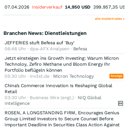
07.04.2026
07.04.2026
Insiderverkauf
14,950
USD
399.957,35
US
alle Insidertrades »
Branchen News: Dienstleistungen
JEFFERIES stuft Befesa auf 'Buy'
06:48 Uhr · dpa-AFX Analysen ·
Befesa
Jetzt einsteigen ins Growth Investing: Warum Micron
Technoloy, Zefiro Methane und Bloom Energy Ihr
Portfolio beflügeln können
05:30 Uhr · inv3st.de ·
Micron Technology
Anzeige
China’s Commerce Innovation Is Reshaping Global
Retail
03:30 Uhr · Business Wire (engl.) ·
NIQ Global
Intelligence
ROSEN, A LONGSTANDING FIRM, Encourages Genius
Group Limited Investors to Secure Counsel Before
Important Deadline in Securities Class Action Against