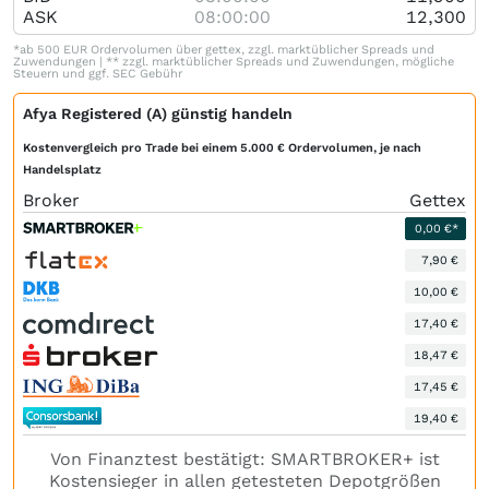
ASK
08:00:00
12,300
*ab 500 EUR Ordervolumen über gettex, zzgl. marktüblicher Spreads und
Zuwendungen | ** zzgl. marktüblicher Spreads und Zuwendungen, mögliche
Steuern und ggf. SEC Gebühr
Afya Registered (A) günstig handeln
Kostenvergleich pro Trade bei einem 5.000 € Ordervolumen, je nach
Handelsplatz
Broker
Gettex
0,00 €*
7,90 €
10,00 €
17,40 €
18,47 €
17,45 €
19,40 €
Von Finanztest bestätigt: SMARTBROKER+ ist
Kostensieger in allen getesteten Depotgrößen