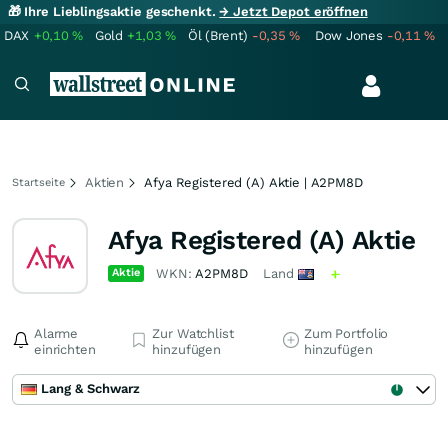
🎁 Ihre Lieblingsaktie geschenkt.
→ Jetzt Depot eröffnen
DAX
+0,10
%
Gold
+1,03
%
Öl (Brent)
-0,35
%
Dow Jones
-0,11
%
Aktien
Afya Registered (A) Aktie | A2PM8D
Startseite
Afya Registered (A) Aktie
Aktie
WKN:
A2PM8D
Land
Alarme
Zur Watchlist
Zum Portfolio
einrichten
hinzufügen
hinzufügen
Lang & Schwarz