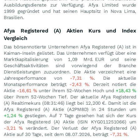
Ausbildungsdienste zur Verfügung. Afya Limited wurde
1999 gegründet und hat seinen Hauptsitz in Nova Lima,
Brasilien.
Afya Registered (A) Aktien Kurs und Index
Vergleich
Das börsennotierte Unternehmen Afya Registered (A) ist in
Kaiman-Inseln gelistet. Das Unternehmen verfügt über eine
Marktkapitalisierung von 1,09 Mrd.
EUR
und seine
Geschäftsaktivitäten sind vorwiegend der Branche
Dienstleistungen zuzuordnen. Die Aktie verzeichnet eine
Jahresperformance von
-7,31
%
. Die aktuelle
Monatsperformance beträgt
-2,43
%
. Derzeit notiert die
Aktie
-16,61
%
unter ihrem 52-Wochen Hoch und
+18,43
%
über ihrem 52-Wochen Tief. Der aktuelle Afya Registered
(A) Realtimekurs (08:31:46) liegt bei 12,200
€
. Damit ist die
Afya Registered (A) Aktie (A2PM8D) in 24 Stunden um
+1,24
%
gestiegen. Auf 7 Tage gesehen hat sich der Kurs
der Afya Registered (A) Aktie (ISIN KYG011251066) um
-3,21
%
verändert. Der Verlust der Afya Registered (A)
Aktie auf 30 Tage, seit dem 08.07.2026, beträgt
-7,31
%
.