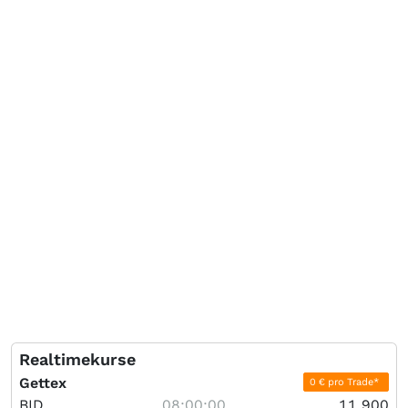
Realtimekurse
Gettex
0 € pro Trade*
BID
08:00:00
11,900