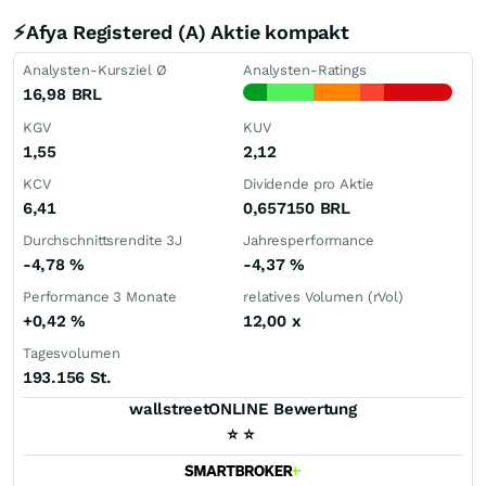
⚡Afya Registered (A) Aktie kompakt
Analysten-Kursziel Ø
Analysten-Ratings
16,98
BRL
KGV
KUV
1,55
2,12
KCV
Dividende pro Aktie
6,41
0,657150
BRL
Durchschnittsrendite 3J
Jahresperformance
-4,78
%
-4,37
%
Performance 3 Monate
relatives Volumen (rVol)
+0,42
%
12,00
x
Tagesvolumen
193.156 St.
wallstreetONLINE Bewertung
⭐
⭐