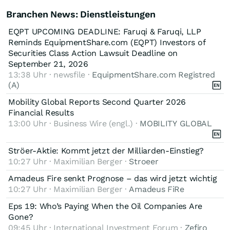
Branchen News: Dienstleistungen
EQPT UPCOMING DEADLINE: Faruqi & Faruqi, LLP
Reminds EquipmentShare.com (EQPT) Investors of
Securities Class Action Lawsuit Deadline on
September 21, 2026
13:38 Uhr · newsfile ·
EquipmentShare.com Registred
(A)
Mobility Global Reports Second Quarter 2026
Financial Results
13:00 Uhr · Business Wire (engl.) ·
MOBILITY GLOBAL
Ströer-Aktie: Kommt jetzt der Milliarden-Einstieg?
10:27 Uhr · Maximilian Berger ·
Stroeer
Amadeus Fire senkt Prognose – das wird jetzt wichtig
10:27 Uhr · Maximilian Berger ·
Amadeus FiRe
Eps 19: Who’s Paying When the Oil Companies Are
Gone?
09:45 Uhr · International Investment Forum ·
Zefiro