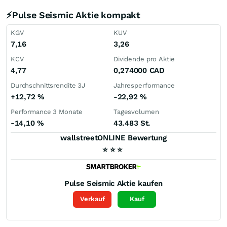
⚡Pulse Seismic Aktie kompakt
KGV
KUV
7,16
3,26
KCV
Dividende pro Aktie
4,77
0,274000
CAD
Durchschnittsrendite 3J
Jahresperformance
+12,72
%
-22,92
%
Performance 3 Monate
Tagesvolumen
-14,10
%
43.483 St.
wallstreetONLINE Bewertung
⭐
⭐
⭐
Pulse Seismic
Aktie kaufen
Verkauf
Kauf