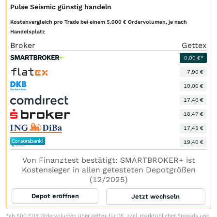
Pulse Seismic günstig handeln
Kostenvergleich pro Trade bei einem 5.000 € Ordervolumen, je nach
Handelsplatz
Broker
Gettex
0,00 €*
7,90 €
10,00 €
17,40 €
18,47 €
17,45 €
19,40 €
Von Finanztest bestätigt: SMARTBROKER+ ist
Kostensieger in allen getesteten Depotgrößen
(12/2025)
Depot eröffnen
Jetzt wechseln
*ab 500 EUR Ordervolumen über gettex für 0€, zzgl. marktüblicher Spreads und