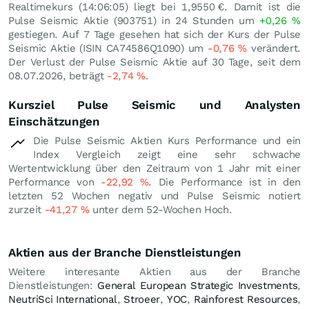
Realtimekurs (14:06:05) liegt bei 1,9550
€
. Damit ist die
Pulse Seismic Aktie (903751) in 24 Stunden um
+0,26
%
gestiegen. Auf 7 Tage gesehen hat sich der Kurs der Pulse
Seismic Aktie (ISIN CA74586Q1090) um
-0,76
%
verändert.
Der Verlust der Pulse Seismic Aktie auf 30 Tage, seit dem
08.07.2026, beträgt
-2,74
%
.
Kursziel Pulse Seismic und Analysten
Einschätzungen
Die Pulse Seismic Aktien Kurs Performance und ein
Index Vergleich zeigt eine sehr schwache
Wertentwicklung über den Zeitraum von 1 Jahr mit einer
Performance von
-22,92
%
. Die Performance ist in den
letzten 52 Wochen negativ und Pulse Seismic notiert
zurzeit
-41,27
%
unter dem 52-Wochen Hoch.
Aktien aus der Branche Dienstleistungen
Weitere interesante Aktien aus der Branche
Dienstleistungen:
General European Strategic Investments
,
NeutriSci International
,
Stroeer
,
YOC
,
Rainforest Resources
,