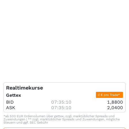
Realtimekurse
Gettex
0 € pro Trade*
BID
07:35:10
1,8800
ASK
07:35:10
2,0400
*ab 500 EUR Ordervolumen über gettex, zzgl. marktüblicher Spreads und
Zuwendungen | ** zzgl. marktüblicher Spreads und Zuwendungen, mögliche
Steuern und ggf. SEC Gebühr