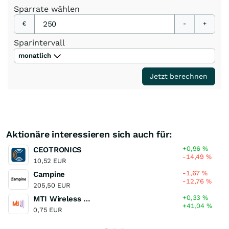
Sparrate
wählen
€
-
+
Sparintervall
monatlich
Jetzt berechnen
Aktionäre interessieren sich auch für:
+0,96
%
CEOTRONICS
-14,49
%
10,52 EUR
-1,67
%
Campine
-12,76
%
205,50 EUR
+0,33
%
MTI Wireless Edge
+41,04
%
0,75 EUR