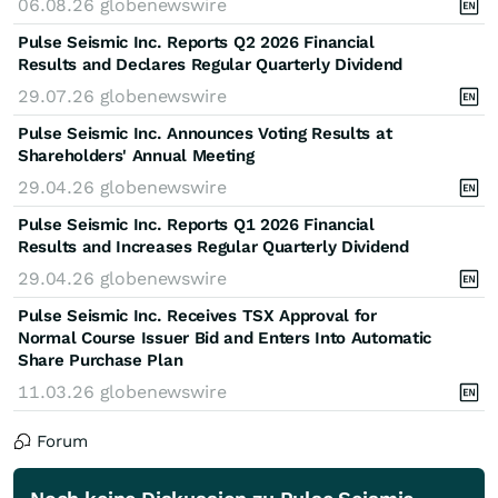
06.08.26
globenewswire
Pulse Seismic Inc. Reports Q2 2026 Financial
Results and Declares Regular Quarterly Dividend
29.07.26
globenewswire
Pulse Seismic Inc. Announces Voting Results at
Shareholders' Annual Meeting
29.04.26
globenewswire
Pulse Seismic Inc. Reports Q1 2026 Financial
Results and Increases Regular Quarterly Dividend
29.04.26
globenewswire
Pulse Seismic Inc. Receives TSX Approval for
Normal Course Issuer Bid and Enters Into Automatic
Share Purchase Plan
11.03.26
globenewswire
Forum