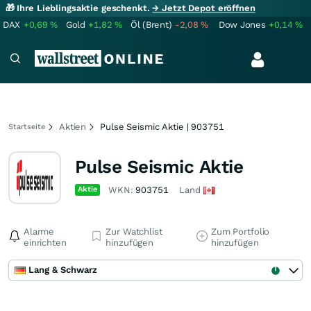
🎁 Ihre Lieblingsaktie geschenkt.
→ Jetzt Depot eröffnen
DAX
+0,69
%
Gold
+1,82
%
Öl (Brent)
-2,08
%
Dow Jones
+0,14
%
Aktien
Pulse Seismic Aktie | 903751
Startseite
Pulse Seismic Aktie
Aktie
WKN:
903751
Land
Alarme
Zur Watchlist
Zum Portfolio
einrichten
hinzufügen
hinzufügen
Lang & Schwarz