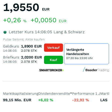
1,9550
EUR
+0,26
+0,0050
%
EUR
Letzter Kurs
14:06:05
Lang & Schwarz
Pulse Seismic Aktie kaufen
Geldkurs
1,8900
EUR
Verkauf
Verlängerte
14:06:05
2.078
STK
Handelszeiten
Briefkurs
2,0200
EUR
07:30 bis 23:00 Uhr
Kauf
14:06:05
2.078
STK
Marktkapitalisierung
Dividendenrendite
*
Performance 1 J
Martkt
99,15 Mio.
EUR
+6,02
%
-22,92
%
LAS