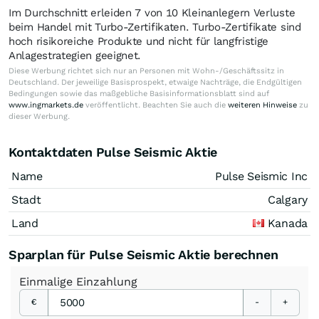
Im Durchschnitt erleiden 7 von 10 Kleinanlegern Verluste
beim Handel mit Turbo-Zertifikaten. Turbo-Zertifikate sind
hoch risikoreiche Produkte und nicht für langfristige
Anlagestrategien geeignet.
Diese Werbung richtet sich nur an Personen mit Wohn-/Geschäftssitz in
Deutschland. Der jeweilige Basisprospekt, etwaige Nachträge, die Endgültigen
Bedingungen sowie das maßgebliche Basisinformationsblatt sind auf
www.ingmarkets.de
veröffentlicht. Beachten Sie auch die
weiteren Hinweise
zu
dieser Werbung.
Kontaktdaten Pulse Seismic Aktie
Name
Pulse Seismic Inc
Stadt
Calgary
Land
Kanada
Sparplan für Pulse Seismic Aktie berechnen
Einmalige
Einzahlung
€
-
+