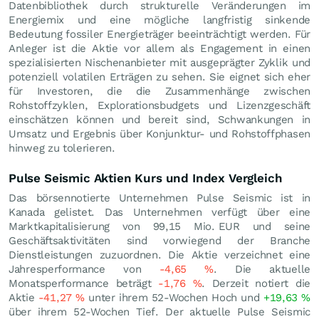
Datenbibliothek durch strukturelle Veränderungen im
Energiemix und eine mögliche langfristig sinkende
Bedeutung fossiler Energieträger beeinträchtigt werden. Für
Anleger ist die Aktie vor allem als Engagement in einen
spezialisierten Nischenanbieter mit ausgeprägter Zyklik und
potenziell volatilen Erträgen zu sehen. Sie eignet sich eher
für Investoren, die die Zusammenhänge zwischen
Rohstoffzyklen, Explorationsbudgets und Lizenzgeschäft
einschätzen können und bereit sind, Schwankungen in
Umsatz und Ergebnis über Konjunktur- und Rohstoffphasen
hinweg zu tolerieren.
Pulse Seismic Aktien Kurs und Index Vergleich
Das börsennotierte Unternehmen Pulse Seismic ist in
Kanada gelistet. Das Unternehmen verfügt über eine
Marktkapitalisierung von 99,15 Mio.
EUR
und seine
Geschäftsaktivitäten sind vorwiegend der Branche
Dienstleistungen zuzuordnen. Die Aktie verzeichnet eine
Jahresperformance von
-4,65
%
. Die aktuelle
Monatsperformance beträgt
-1,76
%
. Derzeit notiert die
Aktie
-41,27
%
unter ihrem 52-Wochen Hoch und
+19,63
%
über ihrem 52-Wochen Tief. Der aktuelle Pulse Seismic