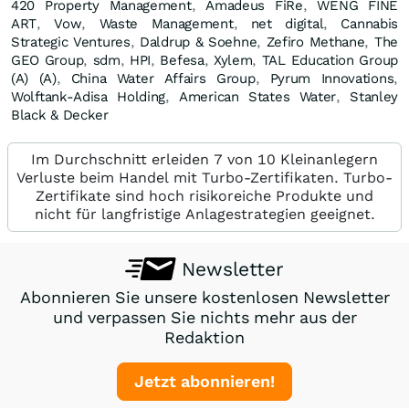
420 Property Management
,
Amadeus FiRe
,
WENG FINE
ART
,
Vow
,
Waste Management
,
net digital
,
Cannabis
Strategic Ventures
,
Daldrup & Soehne
,
Zefiro Methane
,
The
GEO Group
,
sdm
,
HPI
,
Befesa
,
Xylem
,
TAL Education Group
(A) (A)
,
China Water Affairs Group
,
Pyrum Innovations
,
Wolftank-Adisa Holding
,
American States Water
,
Stanley
Black & Decker
Im Durchschnitt erleiden 7 von 10 Kleinanlegern
Verluste beim Handel mit Turbo-Zertifikaten. Turbo-
Zertifikate sind hoch risikoreiche Produkte und
nicht für langfristige Anlagestrategien geeignet.
Newsletter
Abonnieren Sie unsere kostenlosen Newsletter
und verpassen Sie nichts mehr aus der
Redaktion
Jetzt abonnieren!