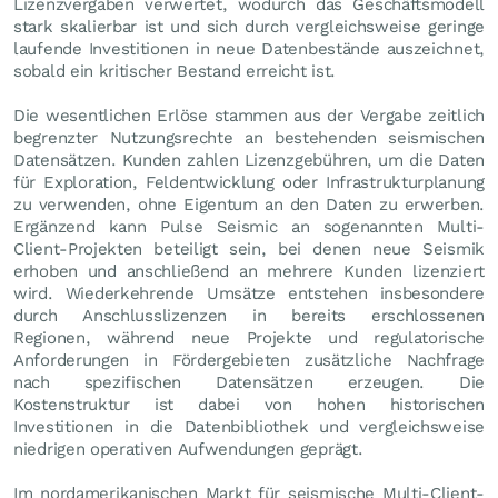
Lizenzvergaben verwertet, wodurch das Geschäftsmodell
stark skalierbar ist und sich durch vergleichsweise geringe
laufende Investitionen in neue Datenbestände auszeichnet,
sobald ein kritischer Bestand erreicht ist.
Die wesentlichen Erlöse stammen aus der Vergabe zeitlich
begrenzter Nutzungsrechte an bestehenden seismischen
Datensätzen. Kunden zahlen Lizenzgebühren, um die Daten
für Exploration, Feldentwicklung oder Infrastrukturplanung
zu verwenden, ohne Eigentum an den Daten zu erwerben.
Ergänzend kann Pulse Seismic an sogenannten Multi-
Client-Projekten beteiligt sein, bei denen neue Seismik
erhoben und anschließend an mehrere Kunden lizenziert
wird. Wiederkehrende Umsätze entstehen insbesondere
durch Anschlusslizenzen in bereits erschlossenen
Regionen, während neue Projekte und regulatorische
Anforderungen in Fördergebieten zusätzliche Nachfrage
nach spezifischen Datensätzen erzeugen. Die
Kostenstruktur ist dabei von hohen historischen
Investitionen in die Datenbibliothek und vergleichsweise
niedrigen operativen Aufwendungen geprägt.
Im nordamerikanischen Markt für seismische Multi-Client-