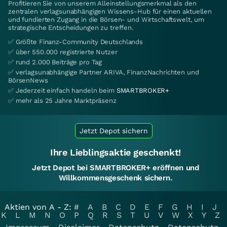
Profitieren Sie von unserem Alleinstellungsmerkmal als den
zentralen verlagsunabhängigen Wissens-Hub für einen aktuellen
und fundierten Zugang in die Börsen- und Wirtschaftswelt, um
strategische Entscheidungen zu treffen.
✅ Größte Finanz-Community Deutschlands
✅ über 550.000 registrierte Nutzer
✅ rund 2.000 Beiträge pro Tag
✅ verlagsunabhängige Partner ARIVA, FinanzNachrichten und
BörsenNews
✅ Jederzeit einfach handeln beim
SMARTBROKER+
✅ mehr als 25 Jahre Marktpräsenz
Jetzt Depot sichern
Ihre Lieblingsaktie geschenkt!
Jetzt Depot bei SMARTBROKER+ eröffnen und
Willkommensgeschenk sichern.
Aktien von A - Z:
#
A
B
C
D
E
F
G
H
I
J
K
L
M
N
O
P
Q
R
S
T
U
V
W
X
Y
Z