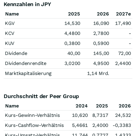
Kennzahlen in JPY
Name
2025
2026
2027e
KGV
14,530
16,090
17,490
KCV
4,4800
2,7800
-
KUV
0,3800
0,5900
-
Dividende
40,00
145,00
72,00
Dividendenrendite
3,0200
4,9500
2,4400
Marktkapitalisierung
1,14 Mrd.
Durchschnitt der Peer Group
Name
2024
2025
2026
Kurs-Gewinn-Verhältnis
10,620
8,7317
24,532
Kurs-Cashflow-Verhältnis
5,4661
2,4000
-0,3383
Kurs-Umsatz-Verhältnis
11,744
0,7727
1,4333