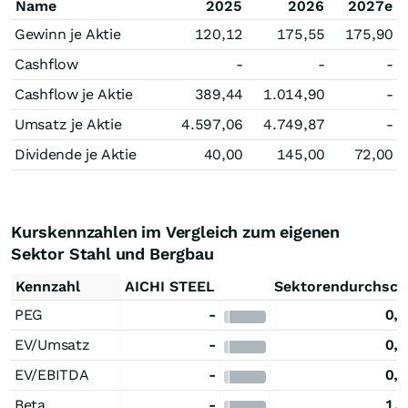
Name
2025
2026
2027e
Gewinn je Aktie
120,12
175,55
175,90
Cashflow
-
-
-
Cashflow je Aktie
389,44
1.014,90
-
Umsatz je Aktie
4.597,06
4.749,87
-
Dividende je Aktie
40,00
145,00
72,00
Kurskennzahlen im Vergleich zum eigenen
Sektor Stahl und Bergbau
Kennzahl
AICHI STEEL
Sektorendurchsch
PEG
-
0,
EV/Umsatz
-
0,
EV/EBITDA
-
0,
Beta
-
1,