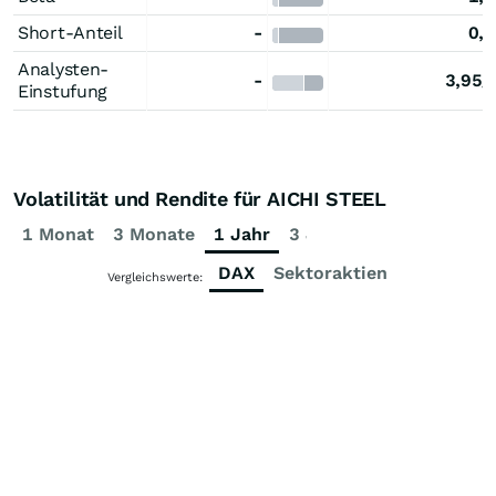
Short-Anteil
-
0,
Analysten-
-
3,95/
Einstufung
Volatilität und Rendite für AICHI STEEL
1 Monat
3 Monate
1 Jahr
3 Jahre
5 Jahre
DAX
Sektoraktien
Vergleichswerte: