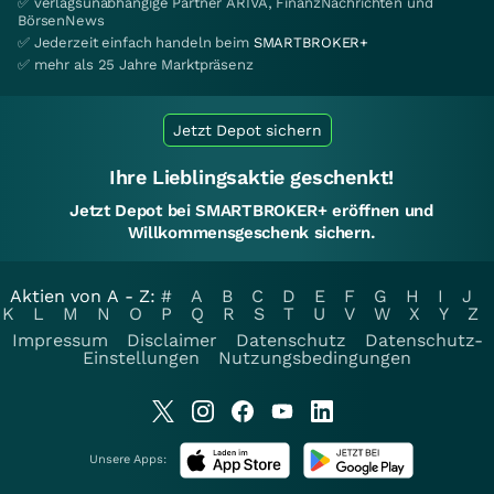
✅ verlagsunabhängige Partner ARIVA, FinanzNachrichten und
BörsenNews
✅ Jederzeit einfach handeln beim
SMARTBROKER+
✅ mehr als 25 Jahre Marktpräsenz
Jetzt Depot sichern
Ihre Lieblingsaktie geschenkt!
Jetzt Depot bei SMARTBROKER+ eröffnen und
Willkommensgeschenk sichern.
Aktien von A - Z:
#
A
B
C
D
E
F
G
H
I
J
K
L
M
N
O
P
Q
R
S
T
U
V
W
X
Y
Z
Impressum
Disclaimer
Datenschutz
Datenschutz-
Einstellungen
Nutzungsbedingungen
Unsere Apps: