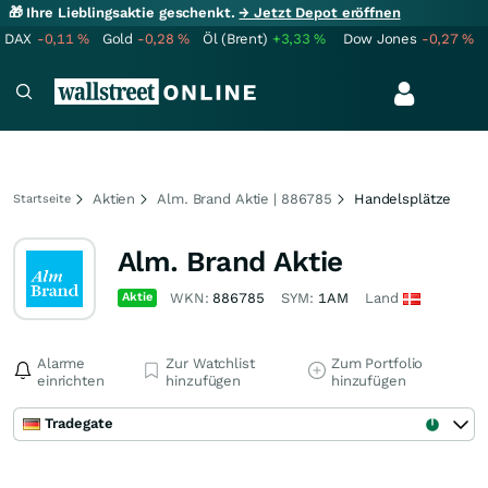
🎁 Ihre Lieblingsaktie geschenkt.
→ Jetzt Depot eröffnen
DAX
-0,11
%
Gold
-0,28
%
Öl (Brent)
+3,33
%
Dow Jones
-0,27
%
Aktien
Alm. Brand Aktie | 886785
Handelsplätze
Startseite
Alm. Brand Aktie
Aktie
WKN:
886785
SYM:
1AM
Land
Alarme
Zur Watchlist
Zum Portfolio
einrichten
hinzufügen
hinzufügen
Tradegate