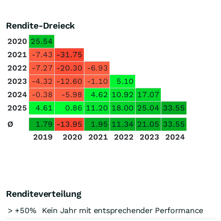
Rendite-Dreieck
2020
25.54
2021
-7.43
-31.75
2022
-7.27
-20.30
-6.93
2023
-4.32
-12.60
-1.10
5.10
2024
-0.38
-5.98
4.62
10.92
17.07
2025
4.61
0.86
11.20
18.00
25.04
33.55
Ø
1.79
-13.95
1.95
11.34
21.05
33.55
2019
2020
2021
2022
2023
2024
Renditeverteilung
> +50%
Kein Jahr mit entsprechender Performance