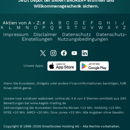
Jetzt Depot bei SMARTBROKER+ eröffnen und
Willkommensgeschenk sichern.
Aktien von A - Z:
#
A
B
C
D
E
F
G
H
I
J
K
L
M
N
O
P
Q
R
S
T
U
V
W
X
Y
Z
Impressum
Disclaimer
Datenschutz
Datenschutz-
Einstellungen
Nutzungsbedingungen
Unsere Apps:
Wenn Sie Kursdaten, Widgets oder andere Finanzinformationen benötigen, hilft
Ihnen
ARIVA
gerne.
Unsere User schätzen wallstreet-online.de: 4.8 von 5 Sternen ermittelt aus 285
Bewertungen bei www.kagels-trading.de
Zeitverzögerung der Kursdaten: Deutsche Börsen +15 Min. NASDAQ +15 Min.
NYSE +20 Min. AMEX +20 Min. Dow Jones +15 Min. Alle Angaben ohne Gewähr.
Copyright © 1998-2026 Smartbroker Holding AG - Alle Rechte vorbehalten.