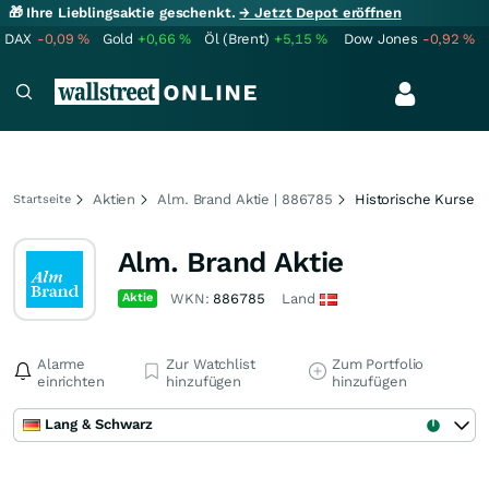
🎁 Ihre Lieblingsaktie geschenkt.
→ Jetzt Depot eröffnen
DAX
-0,09
%
Gold
+0,66
%
Öl (Brent)
+5,15
%
Dow Jones
-0,92
%
Aktien
Alm. Brand Aktie | 886785
Historische Kurse
Startseite
Alm. Brand Aktie
Aktie
WKN:
886785
Land
Alarme
Zur Watchlist
Zum Portfolio
einrichten
hinzufügen
hinzufügen
Lang & Schwarz