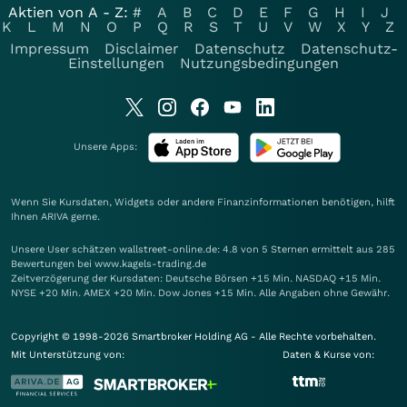
Aktien von A - Z:
#
A
B
C
D
E
F
G
H
I
J
K
L
M
N
O
P
Q
R
S
T
U
V
W
X
Y
Z
Impressum
Disclaimer
Datenschutz
Datenschutz-
Einstellungen
Nutzungsbedingungen
Unsere Apps:
Wenn Sie Kursdaten, Widgets oder andere Finanzinformationen benötigen, hilft
Ihnen
ARIVA
gerne.
Unsere User schätzen wallstreet-online.de: 4.8 von 5 Sternen ermittelt aus 285
Bewertungen bei www.kagels-trading.de
Zeitverzögerung der Kursdaten: Deutsche Börsen +15 Min. NASDAQ +15 Min.
NYSE +20 Min. AMEX +20 Min. Dow Jones +15 Min. Alle Angaben ohne Gewähr.
Copyright © 1998-2026 Smartbroker Holding AG - Alle Rechte vorbehalten.
Mit Unterstützung von:
Daten & Kurse von: