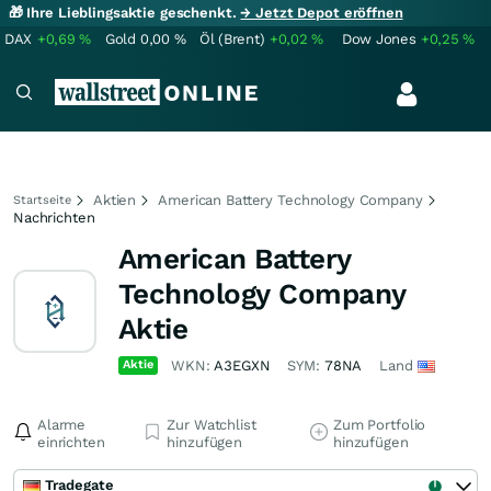
🎁 Ihre Lieblingsaktie geschenkt.
→ Jetzt Depot eröffnen
DAX
+0,69
%
Gold
0,00
%
Öl (Brent)
+0,02
%
Dow Jones
+0,25
%
Aktien
American Battery Technology Company
Startseite
Nachrichten
American Battery
Technology Company
Aktie
Aktie
WKN:
A3EGXN
SYM:
78NA
Land
Alarme
Zur Watchlist
Zum Portfolio
einrichten
hinzufügen
hinzufügen
Tradegate