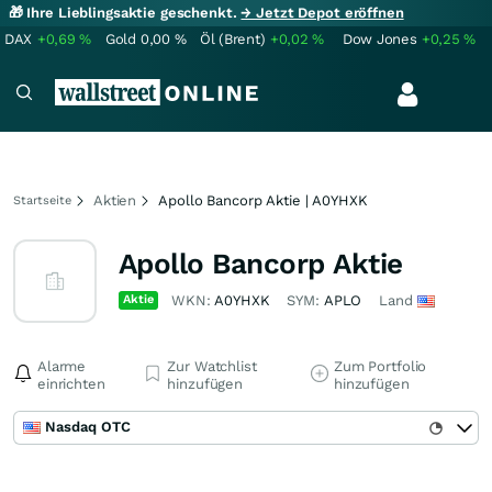
🎁 Ihre Lieblingsaktie geschenkt.
→ Jetzt Depot eröffnen
DAX
+0,69
%
Gold
0,00
%
Öl (Brent)
+0,02
%
Dow Jones
+0,25
%
Aktien
Apollo Bancorp Aktie | A0YHXK
Startseite
Apollo Bancorp Aktie
Aktie
WKN:
A0YHXK
SYM:
APLO
Land
Alarme
Zur Watchlist
Zum Portfolio
einrichten
hinzufügen
hinzufügen
Nasdaq OTC