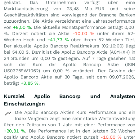
gelistet. Das Unternehmen verfügt über eine
Marktkapitalisierung von 23,48 Mio.
EUR
und seine
Geschäftsaktivitäten sind vorwiegend der Branche Banken
zuzuordnen. Die Aktie verzeichnet eine Jahresperformance
von
+8,00
%
. Die aktuelle Monatsperformance beträgt
0,00
%
. Derzeit notiert die Aktie
-10,00
%
unter ihrem 52-
Wochen Hoch und
+41,73
%
über ihrem 52-Wochen Tief.
Der aktuelle Apollo Bancorp Realtimekurs (02:10:00) liegt
bei 54,00
$
. Damit ist die Apollo Bancorp Aktie (A0YHXK) in
24 Stunden um
0,00
%
gestiegen. Auf 7 Tage gesehen hat
sich der Kurs der Apollo Bancorp Aktie (ISIN
US03759W1062) um
0,00
%
verändert. Der Gewinn der
Apollo Bancorp Aktie auf 30 Tage, seit dem 09.07.2026,
beträgt
+3,85
%
.
Kursziel Apollo Bancorp und Analysten
Einschätzungen
Die Apollo Bancorp Aktien Kurs Performance und ein
Index Vergleich zeigt eine sehr starke Wertentwicklung
über den Zeitraum von 1 Jahr mit einer Performance von
+20,81
%
. Die Performance ist in den letzten 52 Wochen
positiv und Apollo Bancorp notiert zurzeit
-10,00
%
unter