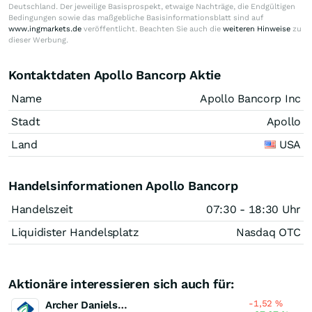
Deutschland. Der jeweilige Basisprospekt, etwaige Nachträge, die Endgültigen
Bedingungen sowie das maßgebliche Basisinformationsblatt sind auf
www.ingmarkets.de
veröffentlicht. Beachten Sie auch die
weiteren Hinweise
zu
dieser Werbung.
Kontaktdaten Apollo Bancorp Aktie
Name
Apollo Bancorp Inc
Stadt
Apollo
Land
USA
Handelsinformationen Apollo Bancorp
Handelszeit
07:30 - 18:30 Uhr
Liquidister Handelsplatz
Nasdaq OTC
Aktionäre interessieren sich auch für:
-1,52
%
Archer Daniels Midland Company