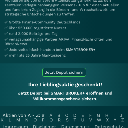
Profitieren Sie von unserem Alleinstellungsmerkmal als den
zentralen verlagsunabhängigen Wissens-Hub für einen aktuellen
und fundierten Zugang in die Börsen- und Wirtschaftswelt, um
strategische Entscheidungen zu treffen.
✅ Größte Finanz-Community Deutschlands
✅ über 550.000 registrierte Nutzer
✅ rund 2.000 Beiträge pro Tag
✅ verlagsunabhängige Partner ARIVA, FinanzNachrichten und
BörsenNews
✅ Jederzeit einfach handeln beim
SMARTBROKER+
✅ mehr als 25 Jahre Marktpräsenz
Jetzt Depot sichern
Ihre Lieblingsaktie geschenkt!
Jetzt Depot bei SMARTBROKER+ eröffnen und
Willkommensgeschenk sichern.
Aktien von A - Z:
#
A
B
C
D
E
F
G
H
I
J
K
L
M
N
O
P
Q
R
S
T
U
V
W
X
Y
Z
Impressum
Disclaimer
Datenschutz
Datenschutz-