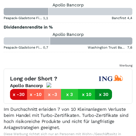
Apollo Bancorp
Peapack-Gladstone Financial
1,1
Bancfirst
4,4
Dividendenrendite in %
Apollo Bancorp
Peapack-Gladstone Financial
0,7
Washington Trust Bancorp
7,6
Werbung
Long oder Short ?
Apollo Bancorp
x -30
x -10
x -3
x 3
x 10
x 30
Im Durchschnitt erleiden 7 von 10 Kleinanlegern Verluste
beim Handel mit Turbo-Zertifikaten. Turbo-Zertifikate sind
hoch risikoreiche Produkte und nicht für langfristige
Anlagestrategien geeignet.
Diese Werbung richtet sich nur an Personen mit Wohn-/Geschäftssitz in