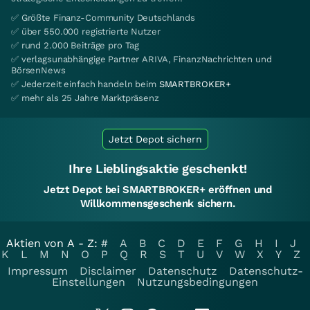
✅ Größte Finanz-Community Deutschlands
✅ über 550.000 registrierte Nutzer
✅ rund 2.000 Beiträge pro Tag
✅ verlagsunabhängige Partner ARIVA, FinanzNachrichten und
BörsenNews
✅ Jederzeit einfach handeln beim
SMARTBROKER+
✅ mehr als 25 Jahre Marktpräsenz
Jetzt Depot sichern
Ihre Lieblingsaktie geschenkt!
Jetzt Depot bei SMARTBROKER+ eröffnen und
Willkommensgeschenk sichern.
Aktien von A - Z:
#
A
B
C
D
E
F
G
H
I
J
K
L
M
N
O
P
Q
R
S
T
U
V
W
X
Y
Z
Impressum
Disclaimer
Datenschutz
Datenschutz-
Einstellungen
Nutzungsbedingungen