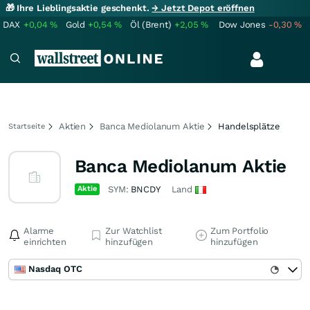
🎁 Ihre Lieblingsaktie geschenkt.
→ Jetzt Depot eröffnen
DAX
+0,04
%
Gold
+0,54
%
Öl (Brent)
+2,05
%
Dow Jones
-0,30
%
Aktien
Banca Mediolanum Aktie
Handelsplätze
Startseite
Banca Mediolanum Aktie
Aktie
SYM:
BNCDY
Land
Alarme
Zur Watchlist
Zum Portfolio
einrichten
hinzufügen
hinzufügen
Nasdaq OTC