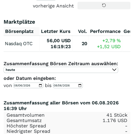
vorherige Ansicht
Marktplätze
Börsenplatz
Letzter Kurs
Vol.
Performance
Ges
56,00
USD
+2,79
%
Nasdaq OTC
20
16:19:23
+1,52
USD
Zusammenfassung Börsen Zeitraum auswählen:
heute
oder Datum eingeben:
von
bis
Zusammenfassung aller Börsen vom 06.08.2026
16:39 Uhr
Gesamtvolumen
41 Stück
Gesamtumsatz
1.176
USD
Höchster Spread
-
Niedrigster Spread
-