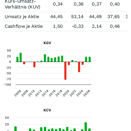
Kurs-Umsatz-
0,34
0,36
0,37
0,40
0
Verhältnis (KUV)
Umsatz je Aktie
44,45
53,14
44,49
37,65
38
Cashflow je Aktie
1,50
-0,33
2,14
0,46
1
KGV
50
25
0
-25
-50
-75
-100
2006
2026
2024
2022
2020
2018
2016
2014
2012
2010
2008
KCV
50
25