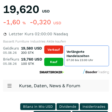
19,620
USD
-1,60
-0,320
%
USD
Letzter Kurs
02:00:00
Nasdaq
Bassett Furniture Industries Aktie kaufen
Geldkurs
19,580
USD
Verkauf
Verlängerte
05.08.26
200
STK
Handelszeiten
Briefkurs
19,760
USD
07:30 bis 23:00 Uhr
Kauf
05.08.26
100
STK
Kurse, Daten, News & Forum
Bilanz in Mio USD
Dividende
Insidertrades