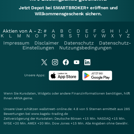
Jetzt Depot bei SMARTBROKER+ eröffnen und
Willkommensgeschenk sichern.
Aktien von A - Z:
#
A
B
C
D
E
F
G
H
I
J
K
L
M
N
O
P
Q
R
S
T
U
V
W
X
Y
Z
Impressum
Disclaimer
Datenschutz
Datenschutz-
Einstellungen
Nutzungsbedingungen
Unsere Apps:
Wenn Sie Kursdaten, Widgets oder andere Finanzinformationen benötigen, hilft
Ihnen
ARIVA
gerne.
Unsere User schätzen wallstreet-online.de: 4.8 von 5 Sternen ermittelt aus 285
Bewertungen bei www.kagels-trading.de
Zeitverzögerung der Kursdaten: Deutsche Börsen +15 Min. NASDAQ +15 Min.
NYSE +20 Min. AMEX +20 Min. Dow Jones +15 Min. Alle Angaben ohne Gewähr.