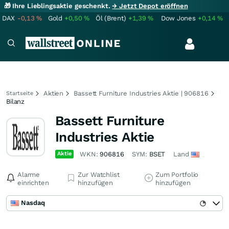
🎁 Ihre Lieblingsaktie geschenkt.
→ Jetzt Depot eröffnen
DAX
-0,13
%
Gold
+0,50
%
Öl (Brent)
+1,39
%
Dow Jones
+0,14
%
Aktien
Bassett Furniture Industries Aktie | 906816
Startseite
Bilanz
Bassett Furniture
Industries Aktie
Aktie
WKN:
906816
SYM:
BSET
Land
Alarme
Zur Watchlist
Zum Portfolio
einrichten
hinzufügen
hinzufügen
Nasdaq