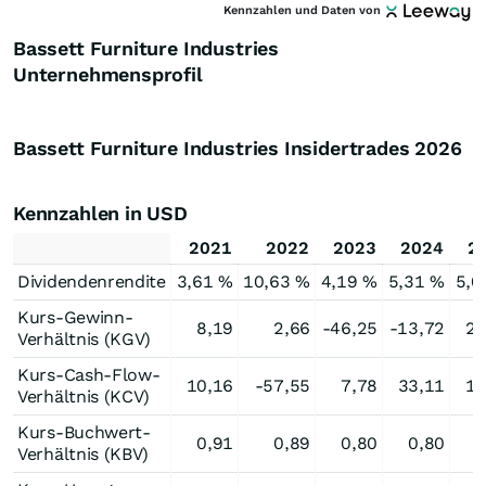
Kennzahlen und Daten von
Bassett Furniture Industries
Unternehmensprofil
Bassett Furniture Industries Insidertrades
2026
Kennzahlen in USD
2021
2022
2023
2024
2
Dividendenrendite
3,61 %
10,63 %
4,19 %
5,31 %
5,0
Kurs-Gewinn-
8,19
2,66
-46,25
-13,72
22
Verhältnis (KGV)
Kurs-Cash-Flow-
10,16
-57,55
7,78
33,11
10
Verhältnis (KCV)
Kurs-Buchwert-
0,91
0,89
0,80
0,80
0
Verhältnis (KBV)