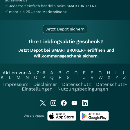
BörsenNews
✅ Jederzeit einfach handeln beim
SMARTBROKER+
✅ mehr als 25 Jahre Marktpräsenz
Jetzt Depot sichern
Ihre Lieblingsaktie geschenkt!
Jetzt Depot bei SMARTBROKER+ eröffnen und
Willkommensgeschenk sichern.
Aktien von A - Z:
#
A
B
C
D
E
F
G
H
I
J
K
L
M
N
O
P
Q
R
S
T
U
V
W
X
Y
Z
Impressum
Disclaimer
Datenschutz
Datenschutz-
Einstellungen
Nutzungsbedingungen
Unsere Apps: