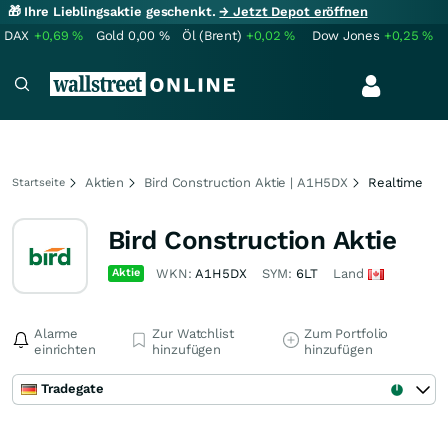
🎁 Ihre Lieblingsaktie geschenkt.
→ Jetzt Depot eröffnen
DAX
+0,69
%
Gold
0,00
%
Öl (Brent)
+0,02
%
Dow Jones
+0,25
%
Aktien
Bird Construction Aktie | A1H5DX
Realtime
Startseite
Bird Construction Aktie
Aktie
WKN:
A1H5DX
SYM:
6LT
Land
Alarme
Zur Watchlist
Zum Portfolio
einrichten
hinzufügen
hinzufügen
Tradegate