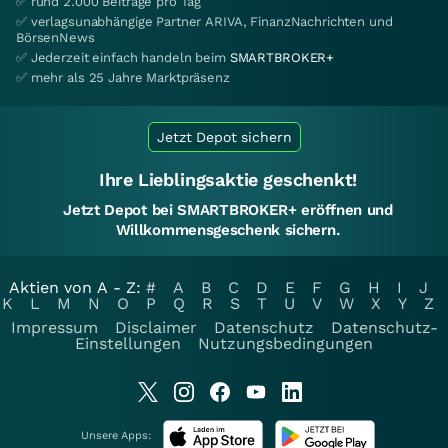
✅ rund 2.000 Beiträge pro Tag
✅ verlagsunabhängige Partner ARIVA, FinanzNachrichten und
BörsenNews
✅ Jederzeit einfach handeln beim
SMARTBROKER+
✅ mehr als 25 Jahre Marktpräsenz
Jetzt Depot sichern
Ihre Lieblingsaktie geschenkt!
Jetzt Depot bei SMARTBROKER+ eröffnen und
Willkommensgeschenk sichern.
Aktien von A - Z:
#
A
B
C
D
E
F
G
H
I
J
K
L
M
N
O
P
Q
R
S
T
U
V
W
X
Y
Z
Impressum
Disclaimer
Datenschutz
Datenschutz-
Einstellungen
Nutzungsbedingungen
Unsere Apps: