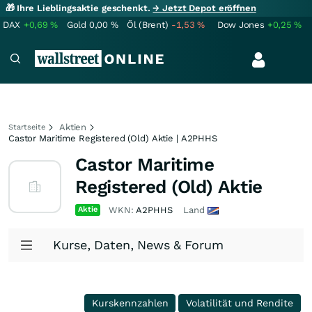
🎁 Ihre Lieblingsaktie geschenkt.
→ Jetzt Depot eröffnen
DAX
+0,69
%
Gold
0,00
%
Öl (Brent)
-1,53
%
Dow Jones
+0,25
%
Aktien
Startseite
Castor Maritime Registered (Old) Aktie | A2PHHS
Castor Maritime
Registered (Old) Aktie
Aktie
WKN:
A2PHHS
Land
Kurse, Daten, News & Forum
Kurskennzahlen
Volatilität und Rendite