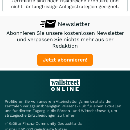
Zertifikate sind hoch risikoreiche Produkte und
nicht für langfristige Anlagestrategien geeignet.
Newsletter
Abonnieren Sie unsere kostenlosen Newsletter
und verpassen Sie nichts mehr aus der
Redaktion
Jetzt abonnieren!
Profitieren Sie von unserem Alleinstellungsmerkmal als den
zentralen verlagsunabhängigen Wissens-Hub für einen aktuellen
und fundierten Zugang in die Börsen- und Wirtschaftswelt, um
strategische Entscheidungen zu treffen.
✅ Größte Finanz-Community Deutschlands
✅ über 550.000 registrierte Nutzer