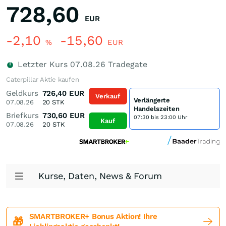
728,60
EUR
-2,10
-15,60
%
EUR
Letzter Kurs
07.08.26
Tradegate
Caterpillar Aktie kaufen
Geldkurs
726,40
EUR
Verkauf
Verlängerte
07.08.26
20
STK
Handelszeiten
Briefkurs
730,60
EUR
07:30 bis 23:00 Uhr
Kauf
07.08.26
20
STK
Kurse, Daten, News & Forum
SMARTBROKER+ Bonus Aktion! Ihre
🎁