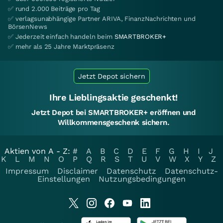
✅ rund 2.000 Beiträge pro Tag
✅ verlagsunabhängige Partner ARIVA, FinanzNachrichten und
BörsenNews
✅ Jederzeit einfach handeln beim
SMARTBROKER+
✅ mehr als 25 Jahre Marktpräsenz
Jetzt Depot sichern
Ihre Lieblingsaktie geschenkt!
Jetzt Depot bei SMARTBROKER+ eröffnen und
Willkommensgeschenk sichern.
Aktien von A - Z:
#
A
B
C
D
E
F
G
H
I
J
K
L
M
N
O
P
Q
R
S
T
U
V
W
X
Y
Z
Impressum
Disclaimer
Datenschutz
Datenschutz-
Einstellungen
Nutzungsbedingungen