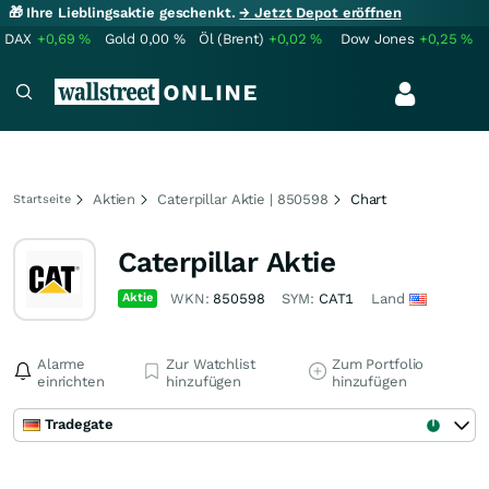
🎁 Ihre Lieblingsaktie geschenkt.
→ Jetzt Depot eröffnen
DAX
+0,69
%
Gold
0,00
%
Öl (Brent)
+0,02
%
Dow Jones
+0,25
%
Aktien
Caterpillar Aktie | 850598
Chart
Startseite
Caterpillar Aktie
Aktie
WKN:
850598
SYM:
CAT1
Land
Alarme
Zur Watchlist
Zum Portfolio
einrichten
hinzufügen
hinzufügen
Tradegate