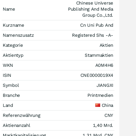
Chinese Universe
Name
Publishing And Media
Group Co.,Ltd.
Kurzname
Cn Uni Pub And
Namenszusatz
Registered Shs -A-
Kategorie
Aktien
Aktientyp
Stammaktien
WKN
A0M4H6
ISIN
CNE0000019X4
Symbol
JIANGXI
Branche
Printmedien
Land
China
Referenzwährung
CNY
Aktienanzahl
1,40 Mrd.
Marktkapitalisierung
1,31 Mrd.
CNY