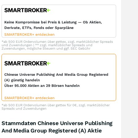
Keine Kompromisse bei Preis & Leistung — Ob Aktien,
Derivate, ETFs, Fonds oder Sparpläne
SMARTBROKER+ entdecken
*ab 500 EUR Ordervolumen über gettex, zzgl. marktüblicher Spreads
und Zuwendungen | ** zzgl. marktüblicher Spreads und
Zuwendungen, mögliche Steuern und ggf. SEC Gebühr
Chinese Universe Publishing And Media Group Registered
(A) günstig handeln
Über 95.000 Aktien an 29 Börsen handeln
SMARTBROKER+ entdecken
*ab 500 EUR Ordervolumen über gettex für 0€, zzgl. marktüblicher
Spreads und Zuwendungen
Stammdaten Chinese Universe Publishing
And Media Group Registered (A) Aktie