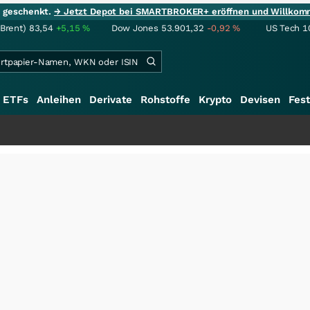
ie geschenkt.
→ Jetzt Depot bei SMARTBROKER+ eröffnen und Willkom
(Brent)
83,54
+5,15
%
Dow Jones
53.901,32
-0,92
%
US Tech 1
ETFs
Anleihen
Derivate
Rohstoffe
Krypto
Devisen
Fest