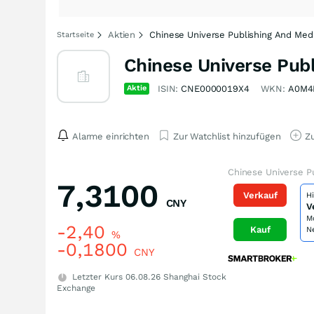
Aktien
Chinese Universe Publishing And Med
Startseite
Chinese Universe Publ
Aktie
ISIN:
CNE0000019X4
WKN:
A0M4
Alarme einrichten
Zur Watchlist hinzufügen
Zu
Chinese Universe Pu
7,3100
Verkauf
H
CNY
V
M
-2,40
Kauf
N
%
-0,1800
CNY
Letzter Kurs
06.08.26
Shanghai Stock
Exchange