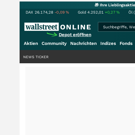
🎁 Ihre Lieblingsakt
DAX
26.174,28
-0,09
%
Gold
4.252,01
+0,27
%
Öl 
Depot eröffnen
Aktien
Community
Nachrichten
Indizes
Fonds
NEWS TICKER