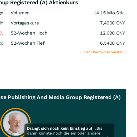
oup Registered (A) Aktienkurs
ge
Volumen
14,15 Mio.
Stk.
NY
Vortageskurs
7,4900
CNY
%
52-Wochen Hoch
12,090
CNY
26
52-Wochen Tief
6,5400
CNY
mehr Performancedaten »
se Publishing And Media Group Registered (A)