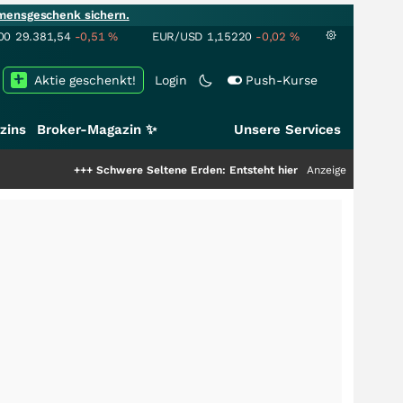
mensgeschenk sichern.
00
29.381,54
-0,51
%
EUR/USD
1,15220
-0,02
%
Aktie geschenkt!
Login
Push-Kurse
zins
Broker-Magazin ✨
Unsere Services
+++
Schwere Seltene Erden: Entsteht hier die nächste Milliardenstory?
Anzeige