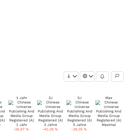
1 Jahr
3J
5J
Max
-26,97
%
-42,26
%
-28,05
%