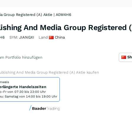
ia Group Registered (A) Aktie | A0M4H6
ishing And Media Group Registered (
H6
SYM:
JIANGXI
Land
China
m Portfolio hinzufügen
blishing And Media Group Registered (A) Aktie kaufen
inweis
erlängerte Handelszeiten
o-Fr von
07:30 bis 23:00 Uhr
eu: Samstag von 14:00 bis 19:00 Uhr