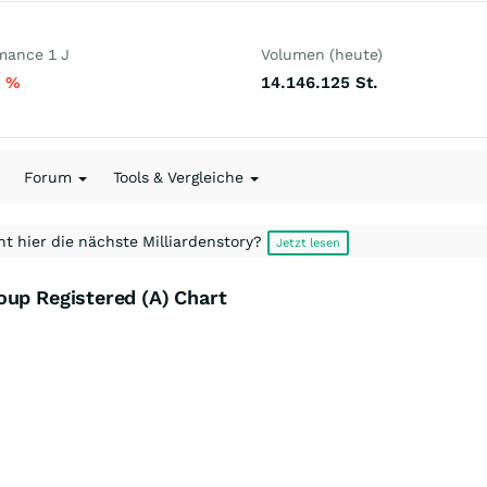
mance 1 J
Volumen (heute)
7
%
14.146.125
St.
Forum
Tools & Vergleiche
t hier die nächste Milliardenstory?
Jetzt lesen
oup Registered (A) Chart