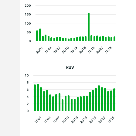
200
150
100
50
0
2019
2010
2001
2022
2013
2004
2025
2016
2007
KUV
10
8
6
4
2
0
2010
2013
2016
2019
2022
2025
2001
2004
2007