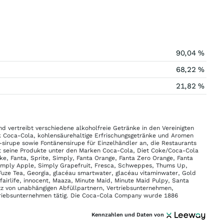
90,04 %
68,22 %
21,82 %
d vertreibt verschiedene alkoholfreie Getränke in den Vereinigten
k Coca-Cola, kohlensäurehaltige Erfrischungsgetränke und Aromen
irupe sowie Fontänensirupe für Einzelhändler an, die Restaurants
 seine Produkte unter den Marken Coca-Cola, Diet Coke/Coca-Cola
oke, Fanta, Sprite, Simply, Fanta Orange, Fanta Zero Orange, Fanta
Simply Apple, Simply Grapefruit, Fresca, Schweppes, Thums Up,
Fuze Tea, Georgia, glacéau smartwater, glacéau vitaminwater, Gold
airlife, innocent, Maaza, Minute Maid, Minute Maid Pulpy, Santa
z von unabhängigen Abfüllpartnern, Vertriebsunternehmen,
triebsunternehmen tätig. Die Coca-Cola Company wurde 1886
Kennzahlen und Daten von