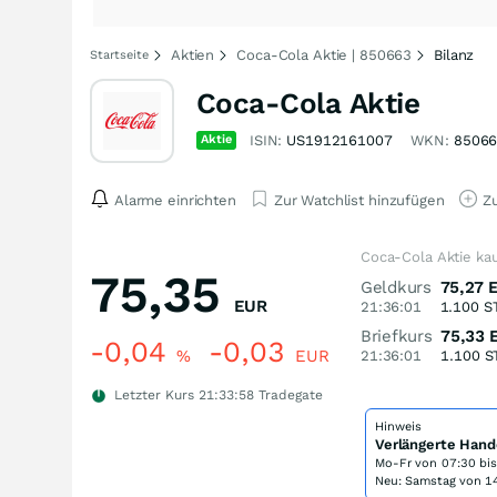
Aktien
Coca-Cola Aktie | 850663
Bilanz
Startseite
Coca-Cola Aktie
Aktie
ISIN:
US1912161007
WKN:
8506
Alarme einrichten
Zur Watchlist hinzufügen
Zu
Coca-Cola Aktie ka
75,35
Geldkurs
75,27
EUR
21:36:01
1.100
S
Briefkurs
75,33
-0,04
-0,03
%
EUR
21:36:01
1.100
S
Letzter Kurs
21:33:58
Tradegate
Hinweis
Verlängerte Hand
Mo-Fr von
07:30 bi
Neu: Samstag von 14