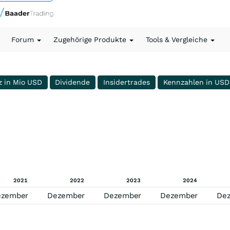
Forum
Zugehörige Produkte
Tools & Vergleiche
z in Mio USD
Dividende
Insidertrades
Kennzahlen in USD
2021
2022
2023
2024
ezember
Dezember
Dezember
Dezember
De