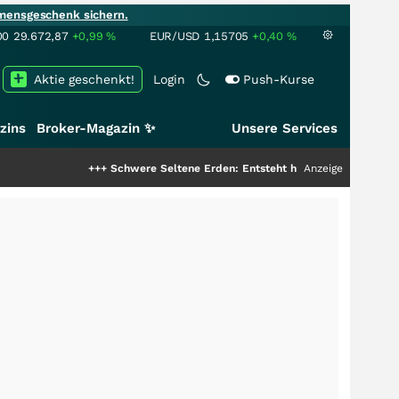
mensgeschenk sichern.
00
29.672,87
+0,99
%
EUR/USD
1,15705
+0,40
%
Aktie geschenkt!
Login
Push-Kurse
zins
Broker-Magazin ✨
Unsere Services
+++
Schwere Seltene Erden: Entsteht hier die nächste Milliardensto
Anzeige