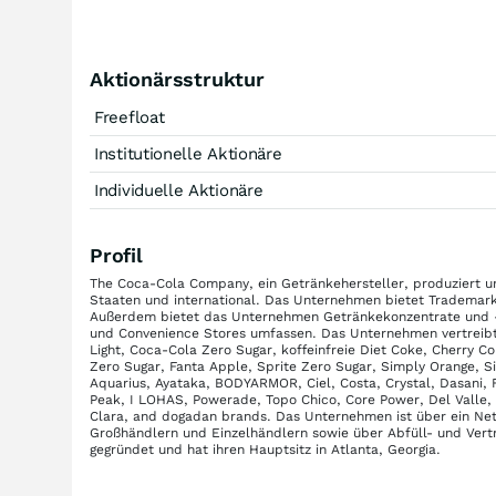
Aktionärsstruktur
Freefloat
Institutionelle Aktionäre
Individuelle Aktionäre
Profil
The Coca-Cola Company, ein Getränkehersteller, produziert un
Staaten und international. Das Unternehmen bietet Trademar
Außerdem bietet das Unternehmen Getränkekonzentrate und -s
und Convenience Stores umfassen. Das Unternehmen vertreibt
Light, Coca-Cola Zero Sugar, koffeinfreie Diet Coke, Cherry C
Zero Sugar, Fanta Apple, Sprite Zero Sugar, Simply Orange, 
Aquarius, Ayataka, BODYARMOR, Ciel, Costa, Crystal, Dasani, 
Peak, I LOHAS, Powerade, Topo Chico, Core Power, Del Valle, f
Clara, and dogadan brands. Das Unternehmen ist über ein Net
Großhändlern und Einzelhändlern sowie über Abfüll- und Ver
gegründet und hat ihren Hauptsitz in Atlanta, Georgia.