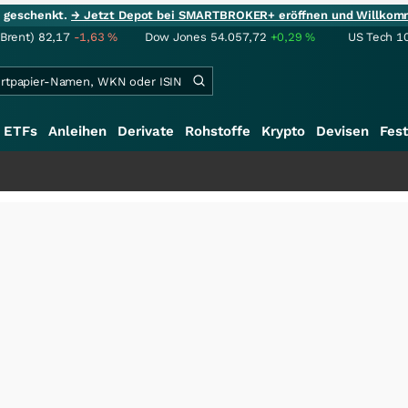
ie geschenkt.
→ Jetzt Depot bei SMARTBROKER+ eröffnen und Willkom
(Brent)
82,17
-1,63
%
Dow Jones
54.057,72
+0,29
%
US Tech 1
ETFs
Anleihen
Derivate
Rohstoffe
Krypto
Devisen
Fest