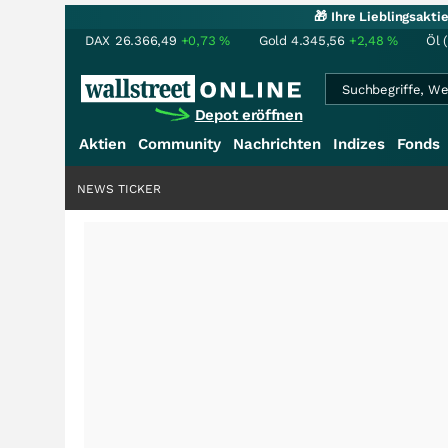
🎁 Ihre Lieblingsakt
DAX
26.366,49
+0,73
%
Gold
4.345,56
+2,48
%
Öl 
Depot eröffnen
Aktien
Community
Nachrichten
Indizes
Fonds
NEWS TICKER