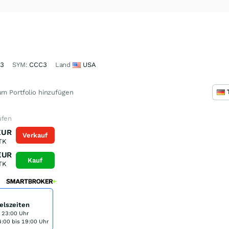
63
SYM:
CCC3
Land
USA
m Portfolio hinzufügen
ufen
EUR
Verkauf
TK
EUR
Kauf
TK
elszeiten
s 23:00 Uhr
:00 bis 19:00 Uhr