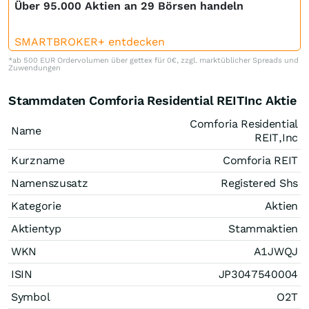
Über 95.000 Aktien an 29 Börsen handeln
SMARTBROKER+ entdecken
*ab 500 EUR Ordervolumen über gettex für 0€, zzgl. marktüblicher Spreads und
Zuwendungen
Stammdaten Comforia Residential REITInc Aktie
Comforia Residential
Name
REIT,Inc
Kurzname
Comforia REIT
Namenszusatz
Registered Shs
Kategorie
Aktien
Aktientyp
Stammaktien
WKN
A1JWQJ
ISIN
JP3047540004
Symbol
O2T