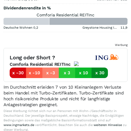
Dividendenrendite in %
Comforia Residential REITInc
Deutsche Wohnen
0,2
Greystone Housing Impact Investors LP Benef Unit Cert
11,9
Werbung
Long oder Short ?
Comforia Residential REITInc
x -30
x -10
x -3
x 3
x 10
x 30
Im Durchschnitt erleiden 7 von 10 Kleinanlegern Verluste
beim Handel mit Turbo-Zertifikaten. Turbo-Zertifikate sind
hoch risikoreiche Produkte und nicht für langfristige
Anlagestrategien geeignet.
Diese Werbung richtet sich nur an Personen mit Wohn-/Geschäftssitz in
Deutschland. Der jeweilige Basisprospekt, etwaige Nachträge, die Endgültigen
Bedingungen sowie das maßgebliche Basisinformationsblatt sind auf
www.ingmarkets.de
veröffentlicht. Beachten Sie auch die
weiteren Hinweise
zu
dieser Werbung.