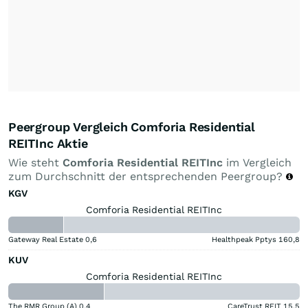
Peergroup Vergleich Comforia Residential
REITInc Aktie
Wie steht
Comforia Residential REITInc
im Vergleich
zum Durchschnitt der entsprechenden Peergroup?
KGV
Comforia Residential REITInc
Gateway Real Estate
0,6
Healthpeak Pptys
160,8
KUV
Comforia Residential REITInc
The RMR Group (A)
0,4
CareTrust REIT
15,5