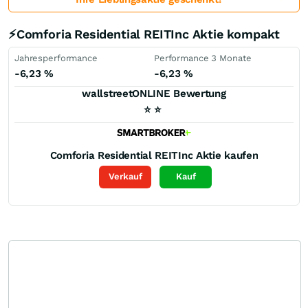
⚡Comforia Residential REITInc Aktie kompakt
Jahresperformance
Performance 3 Monate
-6,23
%
-6,23
%
wallstreetONLINE Bewertung
⭐
⭐
Comforia Residential REITInc
Aktie kaufen
Verkauf
Kauf