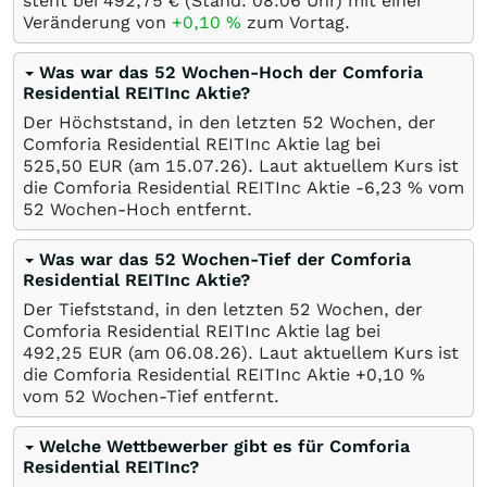
steht bei 492,75
€
(Stand: 08:06 Uhr) mit einer
Veränderung von
+0,10
%
zum Vortag.
Was war das 52 Wochen-Hoch der Comforia
Residential REITInc Aktie?
Der Höchststand, in den letzten 52 Wochen, der
Comforia Residential REITInc Aktie lag bei
525,50
EUR
(am
15.07.26
). Laut aktuellem Kurs ist
die Comforia Residential REITInc Aktie -6,23
%
vom
52 Wochen-Hoch entfernt.
Was war das 52 Wochen-Tief der Comforia
Residential REITInc Aktie?
Der Tiefststand, in den letzten 52 Wochen, der
Comforia Residential REITInc Aktie lag bei
492,25
EUR
(am
06.08.26
). Laut aktuellem Kurs ist
die Comforia Residential REITInc Aktie +0,10
%
vom 52 Wochen-Tief entfernt.
Welche Wettbewerber gibt es für Comforia
Residential REITInc?