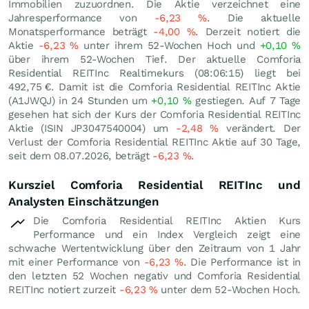
Immobilien zuzuordnen. Die Aktie verzeichnet eine
Jahresperformance von
-6,23
%
. Die aktuelle
Monatsperformance beträgt
-4,00
%
. Derzeit notiert die
Aktie
-6,23
%
unter ihrem 52-Wochen Hoch und
+0,10
%
über ihrem 52-Wochen Tief. Der aktuelle Comforia
Residential REITInc Realtimekurs (08:06:15) liegt bei
492,75
€
. Damit ist die Comforia Residential REITInc Aktie
(A1JWQJ) in 24 Stunden um
+0,10
%
gestiegen. Auf 7 Tage
gesehen hat sich der Kurs der Comforia Residential REITInc
Aktie (ISIN JP3047540004) um
-2,48
%
verändert. Der
Verlust der Comforia Residential REITInc Aktie auf 30 Tage,
seit dem 08.07.2026, beträgt
-6,23
%
.
Kursziel Comforia Residential REITInc und
Analysten Einschätzungen
Die Comforia Residential REITInc Aktien Kurs
Performance und ein Index Vergleich zeigt eine
schwache Wertentwicklung über den Zeitraum von 1 Jahr
mit einer Performance von
-6,23
%
. Die Performance ist in
den letzten 52 Wochen negativ und Comforia Residential
REITInc notiert zurzeit
-6,23
%
unter dem 52-Wochen Hoch.