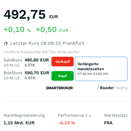
492,75
EUR
+0,10
+0,50
%
EUR
Letzter Kurs
08:06:15
Frankfurt
Comforia Residential REITInc Aktie kaufen
Geldkurs
490,80
EUR
Verkauf
Verlängerte
10:41:12
5
STK
Handelszeiten
Briefkurs
590,70
EUR
07:30 bis 23:00 Uhr
Kauf
10:41:12
5
STK
Marktkapitalisierung
Performance 1 J
Martktplatz
1,15 Mrd.
EUR
-6,23
%
FRA