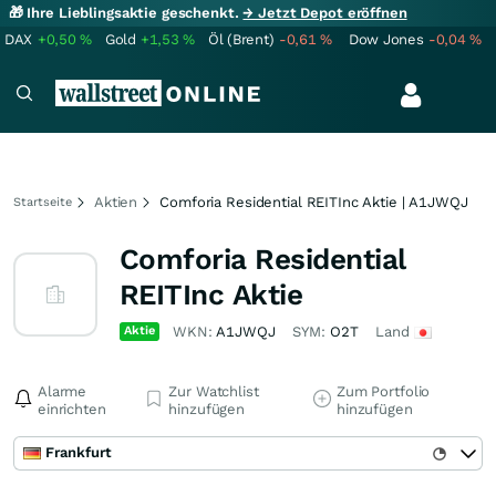
🎁 Ihre Lieblingsaktie geschenkt.
→ Jetzt Depot eröffnen
DAX
+0,50
%
Gold
+1,53
%
Öl (Brent)
-0,61
%
Dow Jones
-0,04
%
Aktien
Comforia Residential REITInc Aktie | A1JWQJ
Startseite
Comforia Residential
REITInc Aktie
Aktie
WKN:
A1JWQJ
SYM:
O2T
Land
Alarme
Zur Watchlist
Zum Portfolio
einrichten
hinzufügen
hinzufügen
Frankfurt