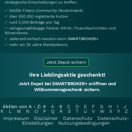
strategische Entscheidungen zu treffen.
✅ Größte Finanz-Community Deutschlands
✅ über 550.000 registrierte Nutzer
✅ rund 2.000 Beiträge pro Tag
✅ verlagsunabhängige Partner ARIVA, FinanzNachrichten und
BörsenNews
✅ Jederzeit einfach handeln beim
SMARTBROKER+
✅ mehr als 25 Jahre Marktpräsenz
Jetzt Depot sichern
Ihre Lieblingsaktie geschenkt!
Jetzt Depot bei SMARTBROKER+ eröffnen und
Willkommensgeschenk sichern.
Aktien von A - Z:
#
A
B
C
D
E
F
G
H
I
J
K
L
M
N
O
P
Q
R
S
T
U
V
W
X
Y
Z
Impressum
Disclaimer
Datenschutz
Datenschutz-
Einstellungen
Nutzungsbedingungen