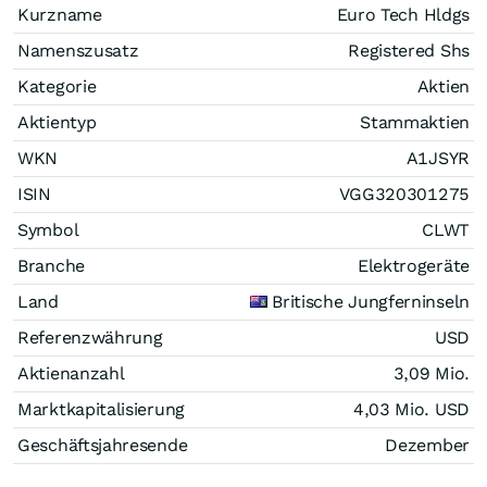
Kurzname
Euro Tech Hldgs
Namenszusatz
Registered Shs
Kategorie
Aktien
Aktientyp
Stammaktien
WKN
A1JSYR
ISIN
VGG320301275
Symbol
CLWT
Branche
Elektrogeräte
Land
Britische Jungferninseln
Referenzwährung
USD
Aktienanzahl
3,09 Mio.
Marktkapitalisierung
4,03 Mio.
USD
Geschäftsjahresende
Dezember