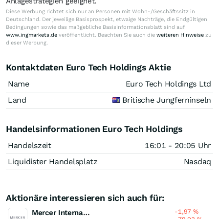
Anlagestrategien geeignet.
Diese Werbung richtet sich nur an Personen mit Wohn-/Geschäftssitz in
Deutschland. Der jeweilige Basisprospekt, etwaige Nachträge, die Endgültigen
Bedingungen sowie das maßgebliche Basisinformationsblatt sind auf
www.ingmarkets.de
veröffentlicht. Beachten Sie auch die
weiteren Hinweise
zu
dieser Werbung.
Kontaktdaten Euro Tech Holdings Aktie
Name
Euro Tech Holdings Ltd
Land
Britische Jungferninseln
Handelsinformationen Euro Tech Holdings
Handelszeit
16:01 - 20:05 Uhr
Liquidister Handelsplatz
Nasdaq
Aktionäre interessieren sich auch für:
-1,97
%
Mercer International