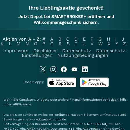
Ihre Lieblingsaktie geschenkt!
Jetzt Depot bei SMARTBROKER+ eröffnen und
Willkommensgeschenk sichern.
Aktien von A - Z:
#
A
B
C
D
E
F
G
H
I
J
K
L
M
N
O
P
Q
R
S
T
U
V
W
X
Y
Z
Impressum
Disclaimer
Datenschutz
Datenschutz-
Einstellungen
Nutzungsbedingungen
Unsere Apps:
Wenn Sie Kursdaten, Widgets oder andere Finanzinformationen benötigen, hilft
Ihnen
ARIVA
gerne.
Unsere User schätzen wallstreet-online.de: 4.8 von 5 Sternen ermittelt aus 285
Bewertungen bei www.kagels-trading.de
Zeitverzögerung der Kursdaten: Deutsche Börsen +15 Min. NASDAQ +15 Min.
NYSE +20 Min. AMEX +20 Min. Dow Jones +15 Min. Alle Angaben ohne Gewähr.