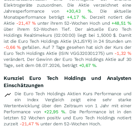
Elektrogeräte zuzuordnen. Die Aktie verzeichnet eine
Jahresperformance von
+30,43
%
. Die aktuelle
Monatsperformance beträgt
+4,17
%
. Derzeit notiert die
Aktie
-21,47
%
unter ihrem 52-Wochen Hoch und
+48,51
%
über ihrem 52-Wochen Tief. Der aktuelle Euro Tech
Holdings Realtimekurs (02:00:00) liegt bei 1,5000
$
. Damit
ist die Euro Tech Holdings Aktie (A1JSYR) in 24 Stunden um
-0,66
%
gefallen. Auf 7 Tage gesehen hat sich der Kurs der
Euro Tech Holdings Aktie (ISIN VGG320301275) um
-1,32
%
verändert. Der Gewinn der Euro Tech Holdings Aktie auf 30
Tage, seit dem 08.07.2026, beträgt
+0,67
%
.
Kursziel Euro Tech Holdings und Analysten
Einschätzungen
Die Euro Tech Holdings Aktien Kurs Performance und
ein Index Vergleich zeigt eine sehr starke
Wertentwicklung über den Zeitraum von 1 Jahr mit einer
Performance von
+22,95
%
. Die Performance ist in den
letzten 52 Wochen positiv und Euro Tech Holdings notiert
zurzeit
-21,47
%
unter dem 52-Wochen Hoch.