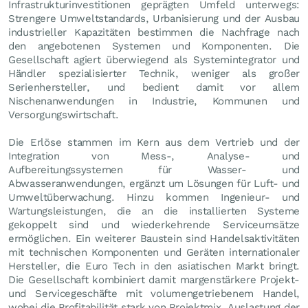
Infrastrukturinvestitionen geprägten Umfeld unterwegs:
Strengere Umweltstandards, Urbanisierung und der Ausbau
industrieller Kapazitäten bestimmen die Nachfrage nach
den angebotenen Systemen und Komponenten. Die
Gesellschaft agiert überwiegend als Systemintegrator und
Händler spezialisierter Technik, weniger als großer
Serienhersteller, und bedient damit vor allem
Nischenanwendungen in Industrie, Kommunen und
Versorgungswirtschaft.
Die Erlöse stammen im Kern aus dem Vertrieb und der
Integration von Mess-, Analyse- und
Aufbereitungssystemen für Wasser- und
Abwasseranwendungen, ergänzt um Lösungen für Luft- und
Umweltüberwachung. Hinzu kommen Ingenieur- und
Wartungsleistungen, die an die installierten Systeme
gekoppelt sind und wiederkehrende Serviceumsätze
ermöglichen. Ein weiterer Baustein sind Handelsaktivitäten
mit technischen Komponenten und Geräten internationaler
Hersteller, die Euro Tech in den asiatischen Markt bringt.
Die Gesellschaft kombiniert damit margenstärkere Projekt-
und Servicegeschäfte mit volumengetriebenem Handel,
wobei die Profitabilität stark von Projektmix, Auslastung der