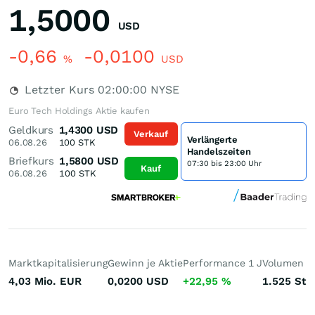
1,5000
USD
-0,66
-0,0100
%
USD
Letzter Kurs
02:00:00
NYSE
Euro Tech Holdings Aktie kaufen
Geldkurs
1,4300
USD
Verkauf
Verlängerte
06.08.26
100
STK
Handelszeiten
Briefkurs
1,5800
USD
07:30 bis 23:00 Uhr
Kauf
06.08.26
100
STK
Marktkapitalisierung
Gewinn je Aktie
Performance 1 J
Volumen (h
4,03 Mio.
EUR
0,0200
USD
+22,95
%
1.525
St.