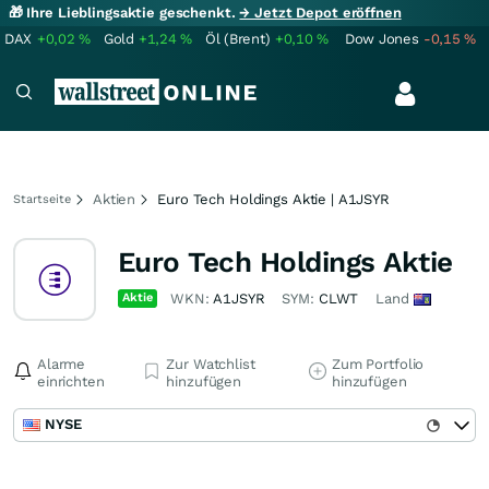
🎁 Ihre Lieblingsaktie geschenkt.
→ Jetzt Depot eröffnen
DAX
+0,02
%
Gold
+1,24
%
Öl (Brent)
+0,10
%
Dow Jones
-0,15
%
Aktien
Euro Tech Holdings Aktie | A1JSYR
Startseite
Euro Tech Holdings Aktie
Aktie
WKN:
A1JSYR
SYM:
CLWT
Land
Alarme
Zur Watchlist
Zum Portfolio
einrichten
hinzufügen
hinzufügen
NYSE