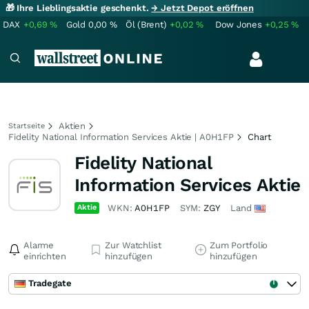
🎁 Ihre Lieblingsaktie geschenkt.
→ Jetzt Depot eröffnen
DAX
+0,69
%
Gold
0,00
%
Öl (Brent)
+0,02
%
Dow Jones
+0,25
%
Aktien
Startseite
Fidelity National Information Services Aktie | A0H1FP
Chart
Fidelity National
Information Services Aktie
Aktie
WKN:
A0H1FP
SYM:
ZGY
Land
Alarme
Zur Watchlist
Zum Portfolio
einrichten
hinzufügen
hinzufügen
Tradegate