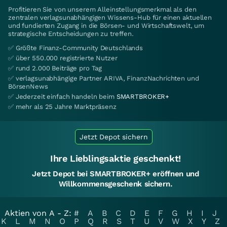
Profitieren Sie von unserem Alleinstellungsmerkmal als den
zentralen verlagsunabhängigen Wissens-Hub für einen aktuellen
und fundierten Zugang in die Börsen- und Wirtschaftswelt, um
strategische Entscheidungen zu treffen.
✅ Größte Finanz-Community Deutschlands
✅ über 550.000 registrierte Nutzer
✅ rund 2.000 Beiträge pro Tag
✅ verlagsunabhängige Partner ARIVA, FinanzNachrichten und
BörsenNews
✅ Jederzeit einfach handeln beim
SMARTBROKER+
✅ mehr als 25 Jahre Marktpräsenz
Jetzt Depot sichern
Ihre Lieblingsaktie geschenkt!
Jetzt Depot bei SMARTBROKER+ eröffnen und
Willkommensgeschenk sichern.
Aktien von A - Z:
#
A
B
C
D
E
F
G
H
I
J
K
L
M
N
O
P
Q
R
S
T
U
V
W
X
Y
Z