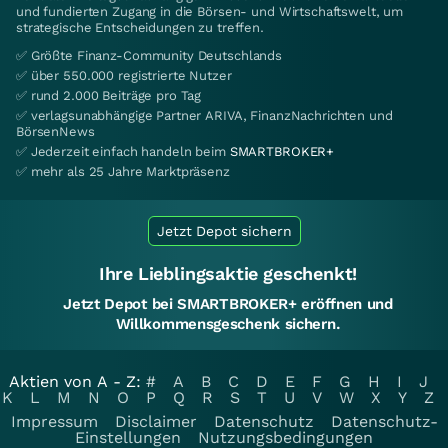
und fundierten Zugang in die Börsen- und Wirtschaftswelt, um
strategische Entscheidungen zu treffen.
✅ Größte Finanz-Community Deutschlands
✅ über 550.000 registrierte Nutzer
✅ rund 2.000 Beiträge pro Tag
✅ verlagsunabhängige Partner ARIVA, FinanzNachrichten und
BörsenNews
✅ Jederzeit einfach handeln beim
SMARTBROKER+
✅ mehr als 25 Jahre Marktpräsenz
Jetzt Depot sichern
Ihre Lieblingsaktie geschenkt!
Jetzt Depot bei SMARTBROKER+ eröffnen und
Willkommensgeschenk sichern.
Aktien von A - Z:
#
A
B
C
D
E
F
G
H
I
J
K
L
M
N
O
P
Q
R
S
T
U
V
W
X
Y
Z
Impressum
Disclaimer
Datenschutz
Datenschutz-
Einstellungen
Nutzungsbedingungen