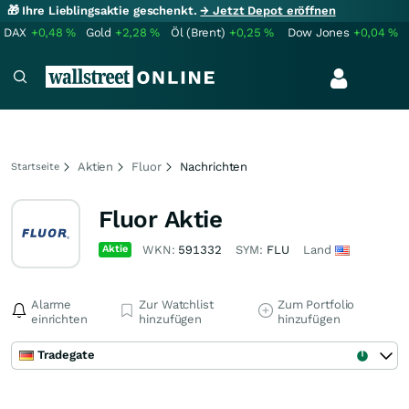
🎁 Ihre Lieblingsaktie geschenkt.
→ Jetzt Depot eröffnen
DAX
+0,48
%
Gold
+2,28
%
Öl (Brent)
+0,25
%
Dow Jones
+0,04
%
Aktien
Fluor
Nachrichten
Startseite
Fluor Aktie
Aktie
WKN:
591332
SYM:
FLU
Land
Alarme
Zur Watchlist
Zum Portfolio
einrichten
hinzufügen
hinzufügen
Tradegate