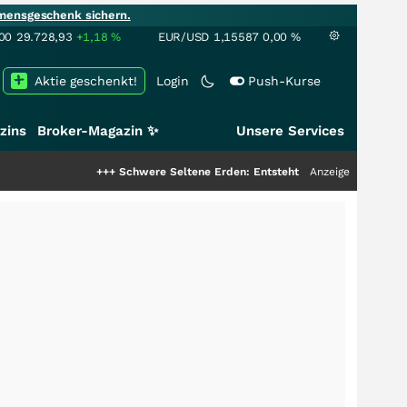
mensgeschenk sichern.
00
29.728,93
+1,18
%
EUR/USD
1,15587
0,00
%
Aktie geschenkt!
Login
Push-Kurse
zins
Broker-Magazin ✨
Unsere Services
+++
Schwere Seltene Erden: Entsteht hier die nächste Milliardens
Anzeige