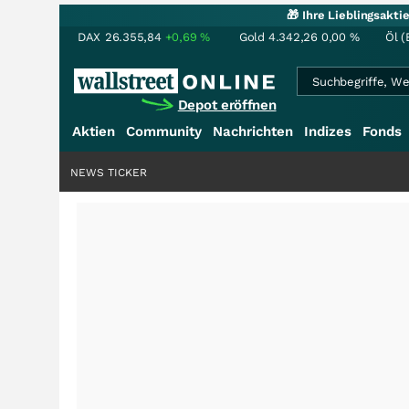
🎁 Ihre Lieblingsakt
DAX
26.355,84
+0,69
%
Gold
4.342,26
0,00
%
Öl (
Depot eröffnen
Aktien
Community
Nachrichten
Indizes
Fonds
NEWS TICKER