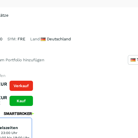
ätze
60
SYM:
FRE
Land
Deutschland
m Portfolio hinzufügen
fen
EUR
Verkauf
K
EUR
Kauf
K
elszeiten
s 23:00 Uhr
:00 bis 19:00 Uhr