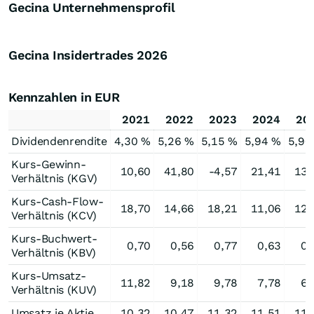
Gecina Unternehmensprofil
Gecina Insidertrades
2026
Kennzahlen in EUR
2021
2022
2023
2024
20
Dividendenrendite
4,30 %
5,26 %
5,15 %
5,94 %
5,90
Kurs-Gewinn-
10,60
41,80
-4,57
21,41
13,
Verhältnis (KGV)
Kurs-Cash-Flow-
18,70
14,66
18,21
11,06
12,
Verhältnis (KCV)
Kurs-Buchwert-
0,70
0,56
0,77
0,63
0,
Verhältnis (KBV)
Kurs-Umsatz-
11,82
9,18
9,78
7,78
6,
Verhältnis (KUV)
Umsatz je Aktie
10,32
10,47
11,32
11,51
11,