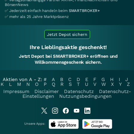
BörsenNews
✅ Jederzeit einfach handeln beim
SMARTBROKER+
✅ mehr als 25 Jahre Marktpräsenz
Jetzt Depot sichern
Ihre Lieblingsaktie geschenkt!
Jetzt Depot bei SMARTBROKER+ eröffnen und
Willkommensgeschenk sichern.
Aktien von A - Z:
#
A
B
C
D
E
F
G
H
I
J
K
L
M
N
O
P
Q
R
S
T
U
V
W
X
Y
Z
Impressum
Disclaimer
Datenschutz
Datenschutz-
Einstellungen
Nutzungsbedingungen
Unsere Apps: