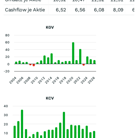
Cashflow je Aktie
6,52
6,56
6,08
8,09
6,
KGV
80
60
40
20
0
-20
2016
2022
2006
2012
2018
2024
2008
2014
2020
2026
2004
2010
KCV
40
30
20
10