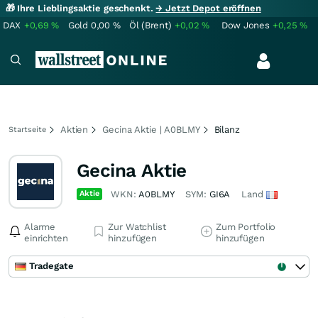
🎁 Ihre Lieblingsaktie geschenkt.
→ Jetzt Depot eröffnen
DAX
+0,69
%
Gold
0,00
%
Öl (Brent)
+0,02
%
Dow Jones
+0,25
%
Aktien
Gecina Aktie | A0BLMY
Bilanz
Startseite
Gecina Aktie
Aktie
WKN:
A0BLMY
SYM:
GI6A
Land
Alarme
Zur Watchlist
Zum Portfolio
einrichten
hinzufügen
hinzufügen
Tradegate