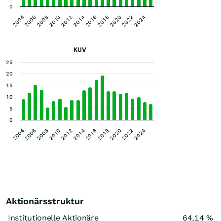
0
2004
2018
2010
2024
2016
2008
2022
2014
2006
2020
2012
KUV
25
20
15
10
5
0
2004
2018
2010
2024
2016
2008
2022
2014
2006
2020
2012
Aktionärsstruktur
Institutionelle Aktionäre
64,14 %