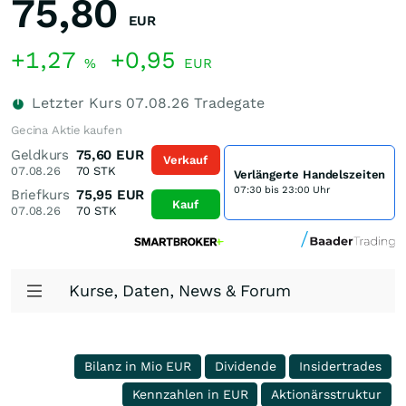
75,80
EUR
+1,27
+0,95
%
EUR
Letzter Kurs
07.08.26
Tradegate
Gecina Aktie kaufen
Geldkurs
75,60
EUR
Verkauf
07.08.26
70
STK
Verlängerte Handelszeiten
07:30 bis 23:00 Uhr
Briefkurs
75,95
EUR
Kauf
07.08.26
70
STK
Kurse, Daten, News & Forum
Bilanz in Mio EUR
Dividende
Insidertrades
Kennzahlen in EUR
Aktionärsstruktur