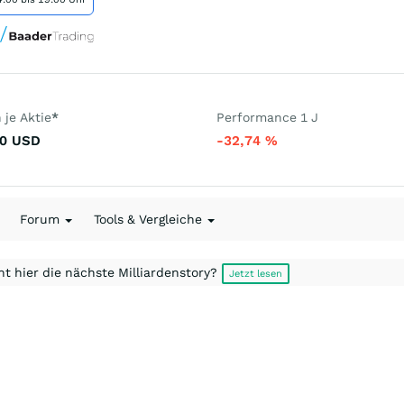
je Aktie
*
Performance 1 J
0
USD
-32,74
%
Forum
Tools & Vergleiche
t hier die nächste Milliardenstory?
Jetzt lesen