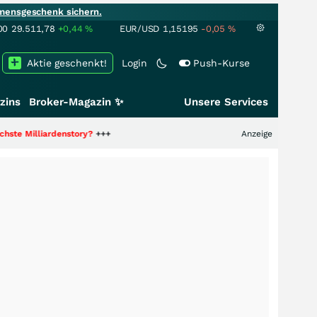
mensgeschenk sichern.
00
29.511,78
+0,44
%
EUR/USD
1,15195
-0,05
%
Aktie geschenkt!
Login
Push-Kurse
zins
Broker-Magazin ✨
Unsere Services
rdenstory?
+++
Anzeige