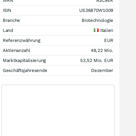
WKN
A3C9EK
ISIN
US36870W1009
Branche
Biotechnologie
Land
Italien
Referenzwährung
EUR
Aktienanzahl
48,22 Mio.
Marktkapitalisierung
53,52 Mio.
EUR
Geschäftsjahresende
Dezember