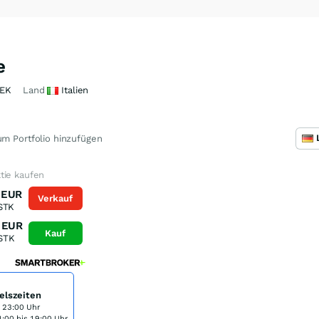
e
EK
Land
Italien
m Portfolio hinzufügen
tie kaufen
EUR
Verkauf
STK
EUR
Kauf
STK
elszeiten
s 23:00 Uhr
:00 bis 19:00 Uhr