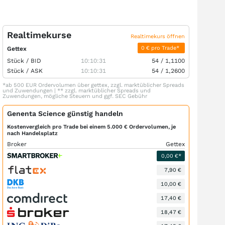
Realtimekurse
Realtimekurs öffnen
0 € pro Trade*
Gettex
Stück /
BID
10:10:31
54
/
1,1100
Stück /
ASK
10:10:31
54
/
1,2600
*ab 500 EUR Ordervolumen über gettex, zzgl. marktüblicher Spreads
und Zuwendungen | ** zzgl. marktüblicher Spreads und
Zuwendungen, mögliche Steuern und ggf. SEC Gebühr
Genenta Science günstig handeln
Kostenvergleich pro Trade bei einem 5.000 € Ordervolumen, je
nach Handelsplatz
Broker
Gettex
0,00 €*
7,90 €
10,00 €
17,40 €
18,47 €