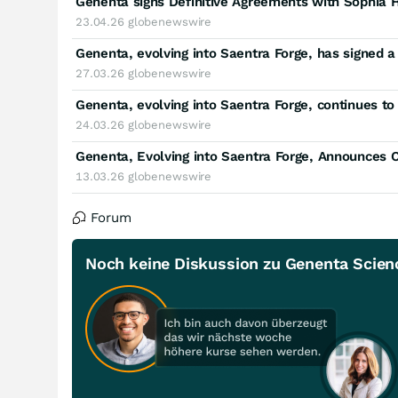
Genenta signs Definitive Agreements with Sophia 
23.04.26
globenewswire
27.03.26
globenewswire
24.03.26
globenewswire
13.03.26
globenewswire
Forum
Noch keine Diskussion zu Genenta Scien