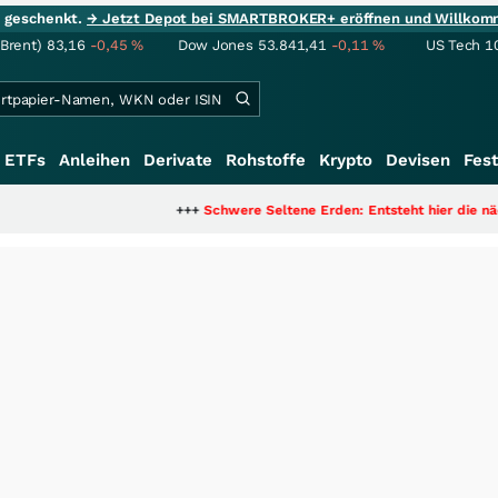
ie geschenkt.
→ Jetzt Depot bei SMARTBROKER+ eröffnen und Willkom
(Brent)
83,16
-0,45
%
Dow Jones
53.841,41
-0,11
%
US Tech 1
ETFs
Anleihen
Derivate
Rohstoffe
Krypto
Devisen
Fest
+++
Schwere Seltene Erden: Entsteht hier die nächste Millia