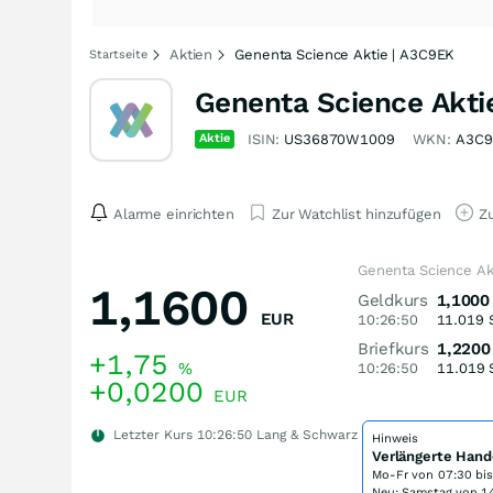
Aktien
Genenta Science Aktie | A3C9EK
Startseite
Genenta Science Akti
Aktie
ISIN:
US36870W1009
WKN:
A3C9
Alarme einrichten
Zur Watchlist hinzufügen
Zu
Genenta Science Ak
1,1600
Geldkurs
1,1000
EUR
10:26:50
11.019
Briefkurs
1,2200
+1,75
%
10:26:50
11.019
+0,0200
EUR
Letzter Kurs
10:26:50
Lang & Schwarz
Hinweis
Verlängerte Hand
Mo-Fr von
07:30 bi
Neu: Samstag von 14