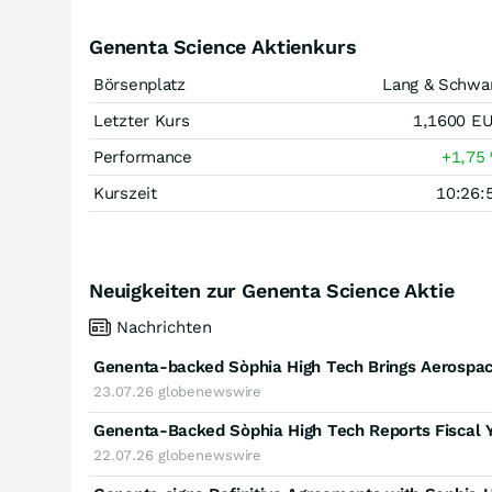
Genenta Science Aktienkurs
Börsenplatz
Lang & Schwa
Letzter Kurs
1,1600
E
Performance
+1,75
Kurszeit
10:26:
Neuigkeiten zur Genenta Science Aktie
Nachrichten
23.07.26
globenewswire
Genenta-Backed Sòphia High Tech Reports Fiscal 
22.07.26
globenewswire