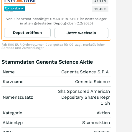
17,45 €
19,40 €
Von Finanztest bestätigt: SMARTBROKER+ ist Kostensieger
in allen getesteten Depotgrößen (12/2025)
Depot eröffnen
Jetzt wechseln
*ab 500 EUR Ordervolumen über gettex für 0€, zzgl. marktüblicher
Spreads und Zuwendungen
Stammdaten Genenta Science Aktie
Name
Genenta Science S.P.A.
Kurzname
Genenta Science
Shs Sponsored American
Namenszusatz
Depositary Shares Repr
1 Sh
Kategorie
Aktien
Aktientyp
Stammaktien