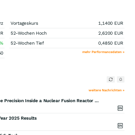
rz
Vortageskurs
1,1400
EUR
UR
52-Wochen Hoch
2,6200
EUR
%
52-Wochen Tief
0,4850
EUR
mehr Performancedaten »
50
weitere Nachrichten »
Genenta-backed Sòphia High Tech Brings Aerospace Precision Inside a Nuclear Fusion Reactor with ROMAN, a Robotic Arm
Year 2025 Results