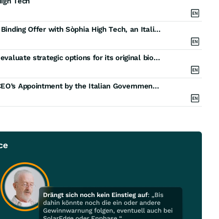
High Tech
Genenta, evolving into Saentra Forge, has signed a Binding Offer with Sòphia High Tech, an Italian company manufacturing critical parts for Europe's space and defense programs
Genenta, evolving into Saentra Forge, continues to evaluate strategic options for its original biotechnology platform derived from the research of Professor Luigi Naldini
Genenta, Evolving into Saentra Forge, Announces CEO’s Appointment by the Italian Government to the Board of Guarantors of the Italian Academy at Columbia University
ce