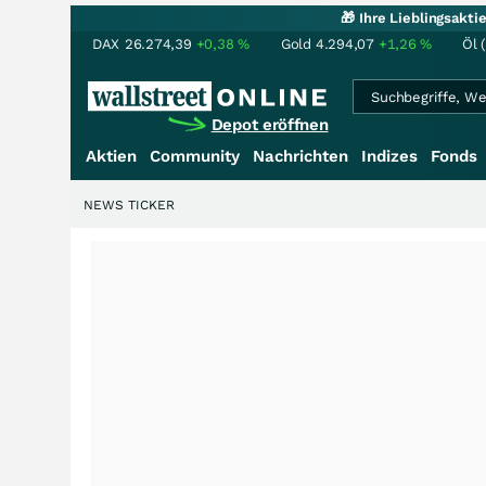
🎁 Ihre Lieblingsakt
DAX
26.274,39
+0,38
%
Gold
4.294,07
+1,26
%
Öl 
Depot eröffnen
Aktien
Community
Nachrichten
Indizes
Fonds
NEWS TICKER