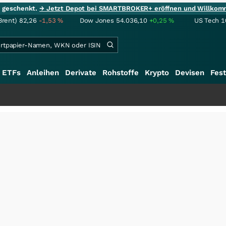
ie geschenkt.
→ Jetzt Depot bei SMARTBROKER+ eröffnen und Willkom
Brent)
82,26
-1,53
%
Dow Jones
54.036,10
+0,25
%
US Tech 1
ETFs
Anleihen
Derivate
Rohstoffe
Krypto
Devisen
Fest