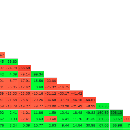
.42
.45
36.60
.97
-24.78
-58.58
.42
4.09
-9.14
99.34
.91
-6.77
-17.91
15.56
-33.00
.81
-8.85
-17.62
3.60
-25.32
-16.75
.59
-15.33
-23.05
-10.16
-31.12
-30.17
-41.42
.41
-21.58
-28.51
-20.26
-36.59
-37.74
-46.15
-50.51
.59
-13.79
-19.27
-9.77
-23.00
-20.28
-21.42
-8.99
67.35
.92
2.41
-1.21
11.86
1.59
10.41
18.48
49.83
160.69
306.10
.62
0.93
-2.41
8.63
-0.40
6.41
11.76
31.35
81.85
89.57
-11
.76
3.24
0.39
10.77
2.93
9.44
14.54
30.98
67.06
66.96
7