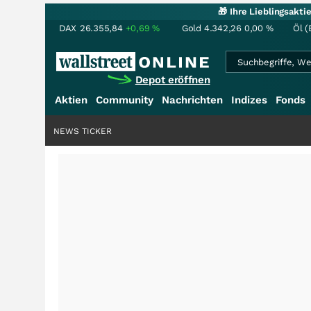
🎁 Ihre Lieblingsakt
DAX
26.355,84
+0,69
%
Gold
4.342,26
0,00
%
Öl (
Depot eröffnen
Aktien
Community
Nachrichten
Indizes
Fonds
NEWS TICKER