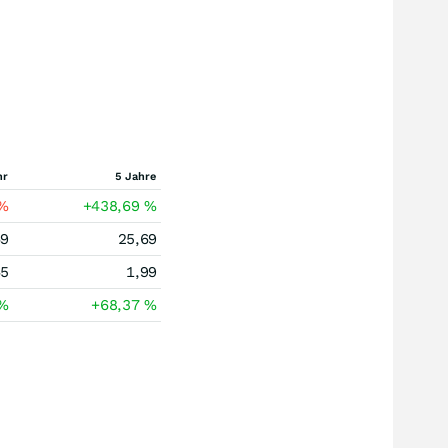
hr
5 Jahre
%
+438,69
%
69
25,69
45
1,99
%
+68,37
%