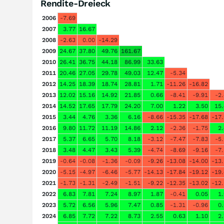
Rendite-Dreieck
2006
-7.69
2007
3.77
16.67
2008
-2.63
0.00
-14.29
2009
24.67
37.80
49.76
161.67
2010
26.41
36.75
44.18
86.99
33.63
2011
20.46
27.05
29.78
49.03
12.47
-5.34
2012
14.25
18.39
18.74
28.81
1.71
-11.26
-16.82
2013
12.02
15.16
14.92
21.85
0.66
-8.41
-9.91
-2
2014
14.52
17.65
17.79
24.20
7.00
1.22
3.50
15
2015
3.44
4.76
3.36
6.16
-8.66
-15.35
-17.68
-17
2016
9.80
11.72
11.19
14.86
2.12
-2.36
-1.75
2
2017
5.37
6.65
5.70
8.18
-3.12
-7.47
-7.83
-5
2018
3.48
4.47
3.43
5.39
-4.74
-8.69
-9.16
-7
2019
-0.64
-0.08
-1.36
-0.09
-9.26
-13.08
-14.00
-13
2020
-5.15
-4.97
-6.46
-5.77
-14.13
-17.84
-19.12
-19
2021
-1.73
-1.31
-2.49
-1.51
-9.22
-12.35
-13.02
-12
2022
6.83
7.81
7.24
8.97
1.87
-0.41
0.05
1
2023
5.72
6.56
5.96
7.47
0.85
-1.31
-0.96
0
2024
6.85
7.72
7.22
8.73
2.55
0.63
1.10
2