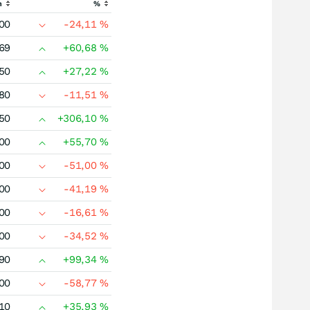
h
%
00
-24,11
%
69
+60,68
%
50
+27,22
%
80
-11,51
%
50
+306,10
%
00
+55,70
%
00
-51,00
%
00
-41,19
%
00
-16,61
%
00
-34,52
%
90
+99,34
%
00
-58,77
%
10
+35,93
%