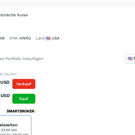
storische Kurse
UM
SYM:
HNRG
Land
USA
m Portfolio hinzufügen
ie kaufen
USD
Verkauf
K
USD
Kauf
K
elszeiten
s 23:00 Uhr
:00 bis 19:00 Uhr