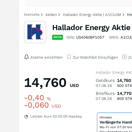
Aktien
Hallador Energy Aktie | A1CUUM
Hi
Startseite
Hallador Energy Aktie
Aktie
ISIN:
US40609P1057
WKN:
A1CU
Alarme einrichten
Zur Watchlist hinzufügen
Zu
Hallador Energy Akt
14,760
Geldkurs
14,760
USD
07.08.26
500
ST
Briefkurs
14,770
-0,40
%
07.08.26
900
ST
-0,060
USD
Letzter Kurs
02:00:00
Nasdaq
Hinweis
Verlängerte Hand
Mo-Fr von
07:30 bi
Neu: Samstag von 14