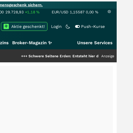
mensgeschenk sichern.
00
29.728,93
+1,18
%
EUR/USD
1,15587
0,00
%
Aktie geschenkt!
Login
Push-Kurse
zins
Broker-Magazin ✨
Unsere Services
+++
Schwere Seltene Erden: Entsteht hier die nächste Milliardenstory?
Anzeige
+++