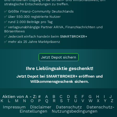
strategische Entscheidungen zu treffen.
✅ Größte Finanz-Community Deutschlands
✅ über 550.000 registrierte Nutzer
✅ rund 2.000 Beiträge pro Tag
✅ verlagsunabhängige Partner ARIVA, FinanzNachrichten und
BörsenNews
✅ Jederzeit einfach handeln beim
SMARTBROKER+
✅ mehr als 25 Jahre Marktpräsenz
Jetzt Depot sichern
Ihre Lieblingsaktie geschenkt!
Jetzt Depot bei SMARTBROKER+ eröffnen und
Willkommensgeschenk sichern.
Aktien von A - Z:
#
A
B
C
D
E
F
G
H
I
J
K
L
M
N
O
P
Q
R
S
T
U
V
W
X
Y
Z
Impressum
Disclaimer
Datenschutz
Datenschutz-
Einstellungen
Nutzungsbedingungen