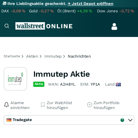
🎁 Ihre Lieblingsaktie geschenkt.
→ Jetzt Depot eröffnen
DAX
-0,09
%
Gold
-0,27
%
Öl (Brent)
+4,39
%
Dow Jones
-0,72
%
Aktien
Immutep
Nachrichten
Startseite
Immutep Aktie
Aktie
WKN:
A2H8YL
SYM:
YP1A
Land
Alarme
Zur Watchlist
Zum Portfolio
einrichten
hinzufügen
hinzufügen
Tradegate