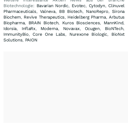
Weitere interessante Aktien News aus der Branche
Biotechnologie:
Bavarian Nordic
,
Evotec
,
Cytodyn
,
Clinuvel
Pharmaceuticals
,
Valneva
,
BB Biotech
,
NanoRepro
,
Sirona
Biochem
,
Revive Therapeutics
,
Heidelberg Pharma
,
Arbutus
Biopharma
,
BRAIN Biotech
,
Kuros Biosciences
,
MannKind
,
Idorsia
,
InflaRx
,
Moderna
,
Novavax
,
Ocugen
,
BioNTech
,
ImmunityBio
,
Core One Labs
,
Nurexone Biologic
,
BioNxt
Solutions
,
PAION