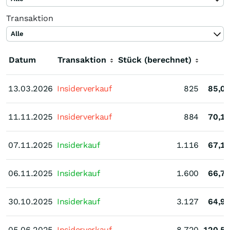
Transaktion
Alle
Datum
Transaktion
Stück (berechnet)
K
13.03.2026
13.03.2026
Insiderverkauf
825
85,0
11.11.2025
11.11.2025
Insiderverkauf
884
70,1
07.11.2025
07.11.2025
Insiderkauf
1.116
67,1
06.11.2025
06.11.2025
Insiderkauf
1.600
66,7
30.10.2025
30.10.2025
Insiderkauf
3.127
64,9
05.06.2025
05.06.2025
Insiderverkauf
8.720
120,5