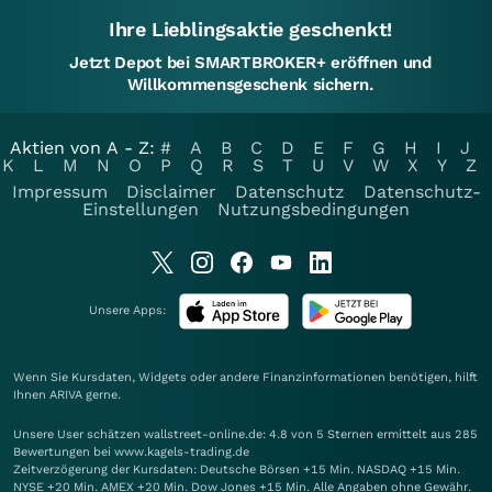
Ihre Lieblingsaktie geschenkt!
Jetzt Depot bei SMARTBROKER+ eröffnen und
Willkommensgeschenk sichern.
Aktien von A - Z:
#
A
B
C
D
E
F
G
H
I
J
K
L
M
N
O
P
Q
R
S
T
U
V
W
X
Y
Z
Impressum
Disclaimer
Datenschutz
Datenschutz-
Einstellungen
Nutzungsbedingungen
Unsere Apps:
Wenn Sie Kursdaten, Widgets oder andere Finanzinformationen benötigen, hilft
Ihnen
ARIVA
gerne.
Unsere User schätzen wallstreet-online.de: 4.8 von 5 Sternen ermittelt aus 285
Bewertungen bei www.kagels-trading.de
Zeitverzögerung der Kursdaten: Deutsche Börsen +15 Min. NASDAQ +15 Min.
NYSE +20 Min. AMEX +20 Min. Dow Jones +15 Min. Alle Angaben ohne Gewähr.