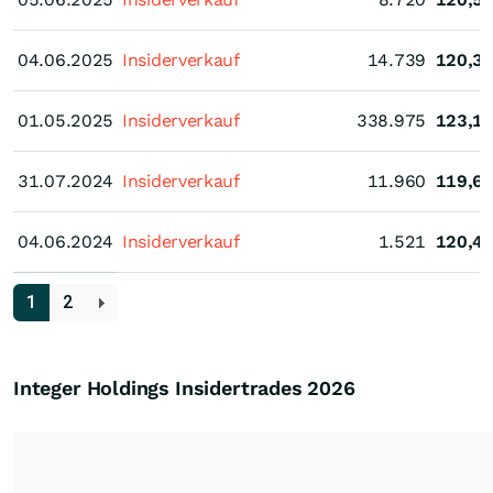
04.06.2025
04.06.2025
Insiderverkauf
14.739
120,3
01.05.2025
01.05.2025
Insiderverkauf
338.975
123,1
31.07.2024
31.07.2024
Insiderverkauf
11.960
119,6
04.06.2024
04.06.2024
Insiderverkauf
1.521
120,4
1
2
Integer Holdings Insidertrades
2026