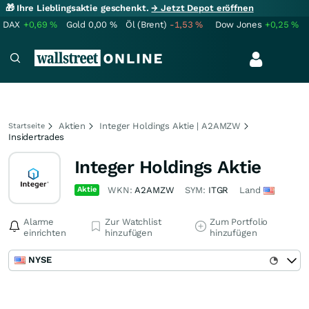
🎁 Ihre Lieblingsaktie geschenkt.
→ Jetzt Depot eröffnen
DAX
+0,69
%
Gold
0,00
%
Öl (Brent)
-1,53
%
Dow Jones
+0,25
%
Aktien
Integer Holdings Aktie | A2AMZW
Startseite
Insidertrades
Integer Holdings Aktie
Aktie
WKN:
A2AMZW
SYM:
ITGR
Land
Alarme
Zur Watchlist
Zum Portfolio
einrichten
hinzufügen
hinzufügen
NYSE