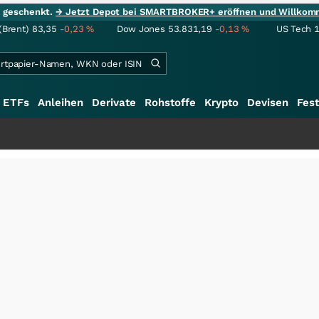
ie geschenkt.
→ Jetzt Depot bei SMARTBROKER+ eröffnen und Willkom
(Brent)
83,35
-0,23
%
Dow Jones
53.831,19
-0,13
%
US Tech 
ETFs
Anleihen
Derivate
Rohstoffe
Krypto
Devisen
Fest