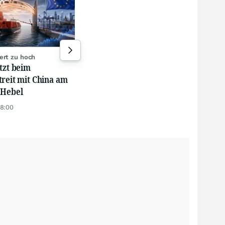
Preisverfall im Kerngeschäft
Munich Re kappt Umsatzziel
Meta
für 2026
Doll
zah
vor 42 Minuten
vor 
ert zu hoch
tzt beim
treit mit China am
 Hebel
18:00