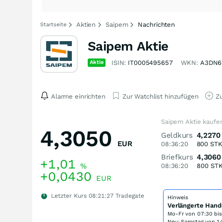
Aktien
Saipem
Nachrichten
Startseite
Saipem Aktie
Aktie
ISIN:
IT0005495657
WKN:
A3DN6
Alarme einrichten
Zur Watchlist hinzufügen
Zu
Saipem Aktie kaufe
4,3050
Geldkurs
4,2270
EUR
08:36:20
800
ST
Briefkurs
4,3060
+1,01
%
08:36:20
800
ST
+0,0430
EUR
Letzter Kurs
08:21:27
Tradegate
Hinweis
Verlängerte Hand
Mo-Fr von
07:30 bi
Neu: Samstag von 14