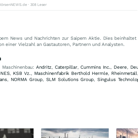
BörsenNEWS.de · 308 Leser
ipem News und Nachrichten zur Saipem Aktie. Dies beinhalte
n einer Vielzahl an Gastautoren, Partnern und Analysten.
u
e Maschinenbau:
Andritz
,
Caterpillar
,
Cummins Inc.
,
Deere
,
Deu
ONES
,
KSB Vz.
,
Maschinenfabrik Berthold Hermle
,
Rheinmetall
ans
,
NORMA Group
,
SLM Solutions Group
,
Singulus Technolo