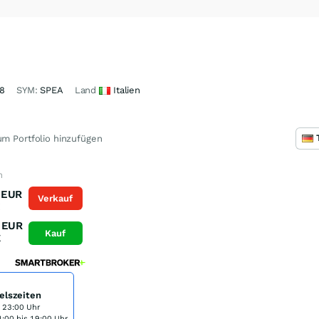
8
SYM:
SPEA
Land
Italien
m Portfolio hinzufügen
n
EUR
Verkauf
K
EUR
Kauf
K
elszeiten
s 23:00 Uhr
:00 bis 19:00 Uhr