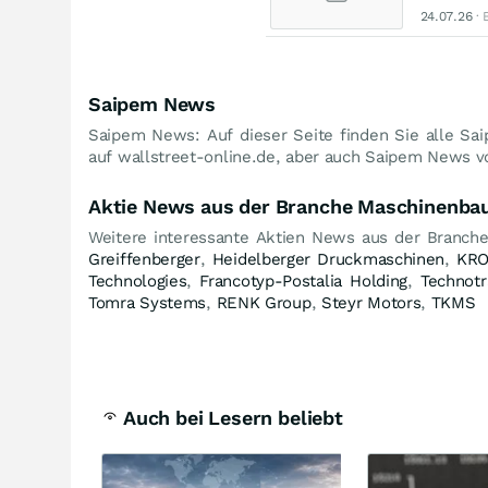
24.07.26
· 
Saipem News
Saipem News: Auf dieser Seite finden Sie alle Sa
auf wallstreet-online.de, aber auch Saipem News vo
Aktie News aus der Branche Maschinenba
Weitere interessante Aktien News aus der Branch
Greiffenberger
,
Heidelberger Druckmaschinen
,
KR
Technologies
,
Francotyp-Postalia Holding
,
Technotr
Tomra Systems
,
RENK Group
,
Steyr Motors
,
TKMS
Auch bei Lesern beliebt