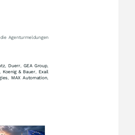
t die Agenturmeldungen
tz
,
Duerr
,
GEA Group
,
,
Koenig & Bauer
,
Exail
gies
,
MAX Automation
,