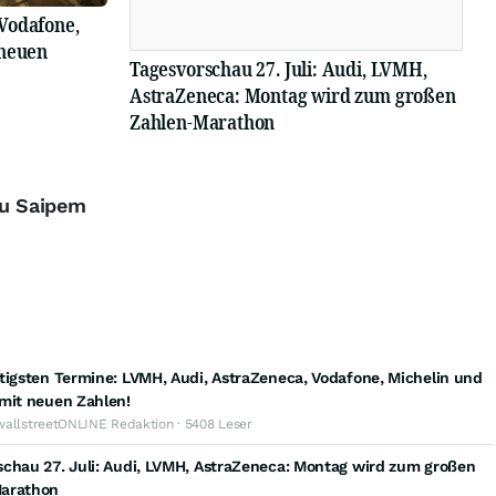
Vodafone,
 neuen
Tagesvorschau 27. Juli: Audi, LVMH,
AstraZeneca: Montag wird zum großen
Zahlen-Marathon
zu Saipem
tigsten Termine: LVMH, Audi, AstraZeneca, Vodafone, Michelin und
 mit neuen Zahlen!
wallstreetONLINE Redaktion · 5408 Leser
chau 27. Juli: Audi, LVMH, AstraZeneca: Montag wird zum großen
arathon