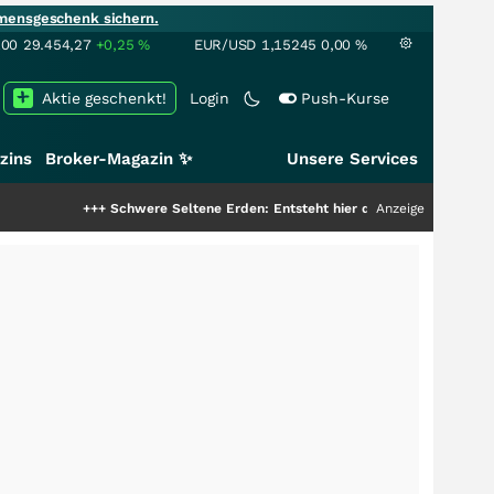
mensgeschenk sichern.
100
29.454,27
+0,25
%
EUR/USD
1,15245
0,00
%
Aktie geschenkt!
Login
Push-Kurse
zins
Broker-Magazin ✨
Unsere Services
+++
Schwere Seltene Erden: Entsteht hier die nächste Milliardenstory?
Anzeige
++