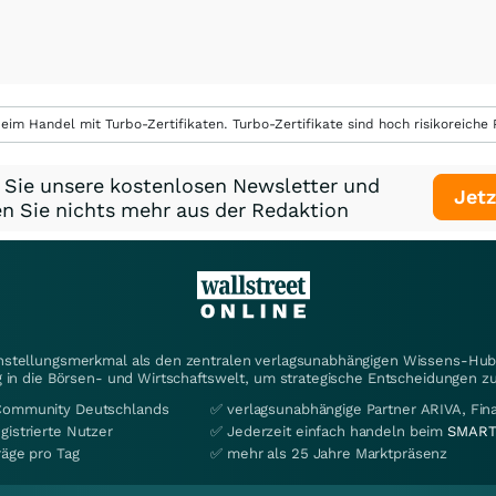
eim Handel mit Turbo-Zertifikaten. Turbo-Zertifikate sind hoch risikoreiche P
 Sie unsere kostenlosen Newsletter und
Jetz
n Sie nichts mehr aus der Redaktion
instellungsmerkmal als den zentralen verlagsunabhängigen Wissens-Hub 
 in die Börsen- und Wirtschaftswelt, um strategische Entscheidungen zu
Community Deutschlands
✅ verlagsunabhängige Partner ARIVA, Fi
gistrierte Nutzer
✅ Jederzeit einfach handeln beim
SMART
räge pro Tag
✅ mehr als 25 Jahre Marktpräsenz