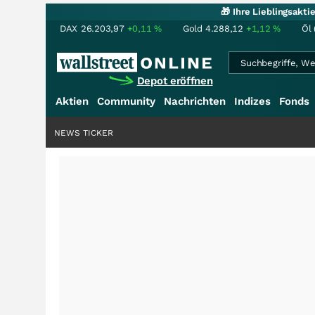
🎁 Ihre Lieblingsakt
DAX
26.203,97
+0,11
%
Gold
4.288,12
+1,12
%
Öl 
Depot eröffnen
Aktien
Community
Nachrichten
Indizes
Fonds
NEWS TICKER