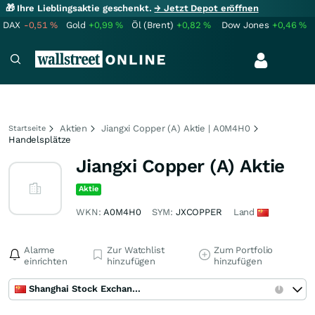
🎁 Ihre Lieblingsaktie geschenkt.
→ Jetzt Depot eröffnen
DAX
-0,51
%
Gold
+0,99
%
Öl (Brent)
+0,82
%
Dow Jones
+0,46
%
Aktien
Jiangxi Copper (A) Aktie | A0M4H0
Startseite
Handelsplätze
Jiangxi Copper (A) Aktie
Aktie
WKN:
A0M4H0
SYM:
JXCOPPER
Land
Alarme
Zur Watchlist
Zum Portfolio
einrichten
hinzufügen
hinzufügen
Shanghai Stock Exchange