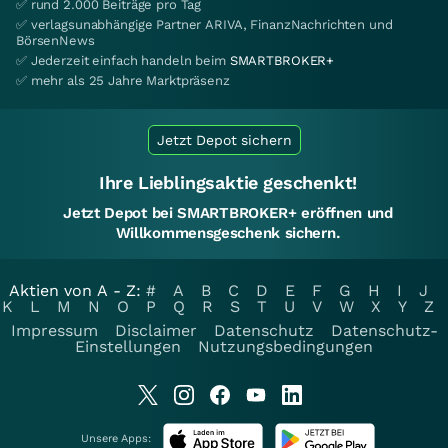
✅ rund 2.000 Beiträge pro Tag
✅ verlagsunabhängige Partner ARIVA, FinanzNachrichten und
BörsenNews
✅ Jederzeit einfach handeln beim
SMARTBROKER+
✅ mehr als 25 Jahre Marktpräsenz
Jetzt Depot sichern
Ihre Lieblingsaktie geschenkt!
Jetzt Depot bei SMARTBROKER+ eröffnen und
Willkommensgeschenk sichern.
Aktien von A - Z:
#
A
B
C
D
E
F
G
H
I
J
K
L
M
N
O
P
Q
R
S
T
U
V
W
X
Y
Z
Impressum
Disclaimer
Datenschutz
Datenschutz-
Einstellungen
Nutzungsbedingungen
Unsere Apps: