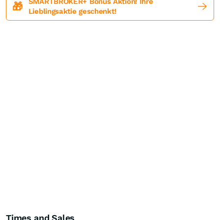
SMARTBROKER+ Bonus Aktion! Ihre
🎁
Lieblingsaktie geschenkt!
Times and Sales