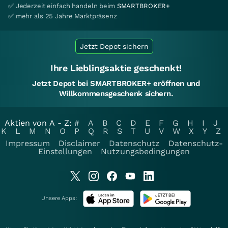
✅ Jederzeit einfach handeln beim
SMARTBROKER+
✅ mehr als 25 Jahre Marktpräsenz
Jetzt Depot sichern
Ihre Lieblingsaktie geschenkt!
Jetzt Depot bei SMARTBROKER+ eröffnen und
Willkommensgeschenk sichern.
Aktien von A - Z:
#
A
B
C
D
E
F
G
H
I
J
K
L
M
N
O
P
Q
R
S
T
U
V
W
X
Y
Z
Impressum
Disclaimer
Datenschutz
Datenschutz-
Einstellungen
Nutzungsbedingungen
Unsere Apps: