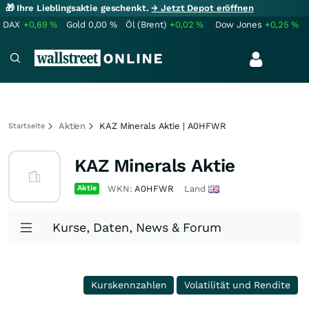
🎁 Ihre Lieblingsaktie geschenkt.
→ Jetzt Depot eröffnen
DAX
+0,69
%
Gold
0,00
%
Öl (Brent)
+0,02
%
Dow Jones
+0,25
%
Aktien
KAZ Minerals Aktie | A0HFWR
Startseite
KAZ Minerals Aktie
Aktie
WKN:
A0HFWR
Land
Kurse, Daten, News & Forum
Kurskennzahlen
Volatilität und Rendite