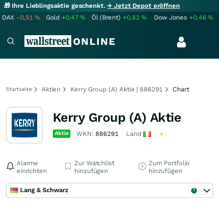
🎁 Ihre Lieblingsaktie geschenkt.
→ Jetzt Depot eröffnen
DAX
-0,51
%
Gold
+0,47
%
Öl (Brent)
+0,82
%
Dow Jones
+0,46
%
Aktien
Kerry Group (A) Aktie | 886291
Chart
Startseite
Kerry Group (A) Aktie
Aktie
WKN:
886291
Land
Alarme
Zur Watchlist
Zum Portfolio
einrichten
hinzufügen
hinzufügen
Lang & Schwarz