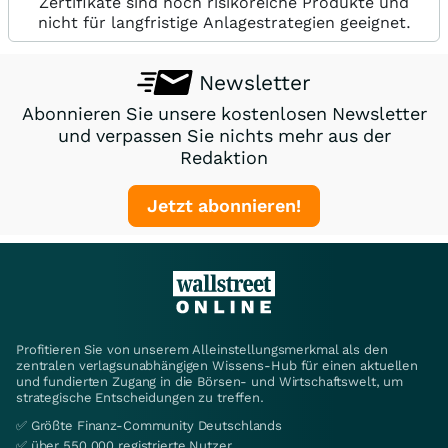
Zertifikate sind hoch risikoreiche Produkte und
nicht für langfristige Anlagestrategien geeignet.
Newsletter
Abonnieren Sie unsere kostenlosen Newsletter
und verpassen Sie nichts mehr aus der
Redaktion
Jetzt abonnieren!
Profitieren Sie von unserem Alleinstellungsmerkmal als den
zentralen verlagsunabhängigen Wissens-Hub für einen aktuellen
und fundierten Zugang in die Börsen- und Wirtschaftswelt, um
strategische Entscheidungen zu treffen.
✅ Größte Finanz-Community Deutschlands
✅ über 550.000 registrierte Nutzer