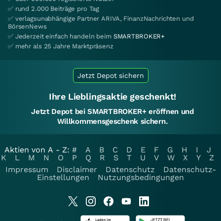
✅ rund 2.000 Beiträge pro Tag
✅ verlagsunabhängige Partner ARIVA, FinanzNachrichten und
BörsenNews
✅ Jederzeit einfach handeln beim
SMARTBROKER+
✅ mehr als 25 Jahre Marktpräsenz
Jetzt Depot sichern
Ihre Lieblingsaktie geschenkt!
Jetzt Depot bei SMARTBROKER+ eröffnen und
Willkommensgeschenk sichern.
Aktien von A - Z:
#
A
B
C
D
E
F
G
H
I
J
K
L
M
N
O
P
Q
R
S
T
U
V
W
X
Y
Z
Impressum
Disclaimer
Datenschutz
Datenschutz-
Einstellungen
Nutzungsbedingungen