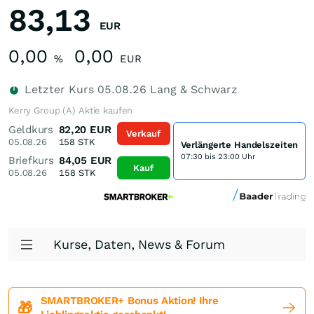
83,13
EUR
0,00
0,00
%
EUR
Letzter Kurs
05.08.26
Lang & Schwarz
Kerry Group (A) Aktie kaufen
Geldkurs
82,20
EUR
Verkauf
05.08.26
158
STK
Verlängerte Handelszeiten
07:30 bis 23:00 Uhr
Briefkurs
84,05
EUR
Kauf
05.08.26
158
STK
Kurse, Daten, News & Forum
SMARTBROKER+ Bonus Aktion! Ihre
🎁