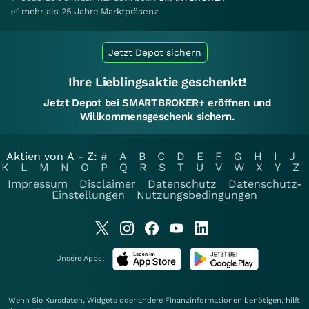
✅ mehr als 25 Jahre Marktpräsenz
Jetzt Depot sichern
Ihre Lieblingsaktie geschenkt!
Jetzt Depot bei SMARTBROKER+ eröffnen und
Willkommensgeschenk sichern.
Aktien von A - Z:
#
A
B
C
D
E
F
G
H
I
J
K
L
M
N
O
P
Q
R
S
T
U
V
W
X
Y
Z
Impressum
Disclaimer
Datenschutz
Datenschutz-
Einstellungen
Nutzungsbedingungen
Unsere Apps:
Wenn Sie Kursdaten, Widgets oder andere Finanzinformationen benötigen, hilft