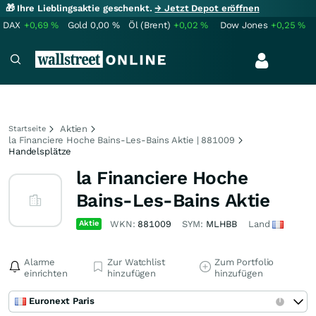
🎁 Ihre Lieblingsaktie geschenkt.
→ Jetzt Depot eröffnen
DAX
+0,69
%
Gold
0,00
%
Öl (Brent)
+0,02
%
Dow Jones
+0,25
%
Aktien
Startseite
la Financiere Hoche Bains-Les-Bains Aktie | 881009
Handelsplätze
la Financiere Hoche
Bains-Les-Bains Aktie
Aktie
WKN:
881009
SYM:
MLHBB
Land
Alarme
Zur Watchlist
Zum Portfolio
einrichten
hinzufügen
hinzufügen
Euronext Paris