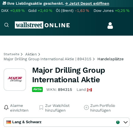
🎁 Ihre Lieblingsaktie geschenkt.
→ Jetzt Depot eröffnen
DAX
+0,69
%
Gold
+2,40
%
Öl (Brent)
-1,63
%
Dow Jones
+0,25
%
Aktien
Startseite
Major Drilling Group International Aktie | 894315
Handelsplätze
Major Drilling Group
International Aktie
Aktie
WKN:
894315
Land
Alarme
Zur Watchlist
Zum Portfolio
einrichten
hinzufügen
hinzufügen
Lang & Schwarz