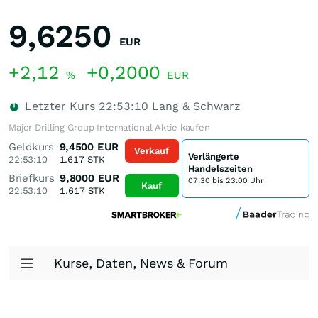
9,6250
EUR
+2,12
+0,2000
%
EUR
Letzter Kurs
22:53:10
Lang & Schwarz
Major Drilling Group International Aktie kaufen
Geldkurs
9,4500
EUR
Verkauf
Verlängerte
22:53:10
1.617
STK
Handelszeiten
Briefkurs
9,8000
EUR
07:30 bis 23:00 Uhr
Kauf
22:53:10
1.617
STK
Kurse, Daten, News & Forum