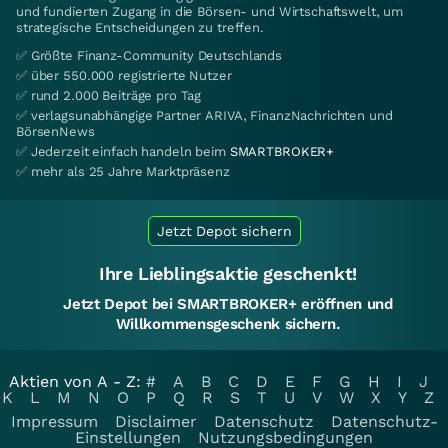
und fundierten Zugang in die Börsen- und Wirtschaftswelt, um
strategische Entscheidungen zu treffen.
✅ Größte Finanz-Community Deutschlands
✅ über 550.000 registrierte Nutzer
✅ rund 2.000 Beiträge pro Tag
✅ verlagsunabhängige Partner ARIVA, FinanzNachrichten und
BörsenNews
✅ Jederzeit einfach handeln beim
SMARTBROKER+
✅ mehr als 25 Jahre Marktpräsenz
Jetzt Depot sichern
Ihre Lieblingsaktie geschenkt!
Jetzt Depot bei SMARTBROKER+ eröffnen und
Willkommensgeschenk sichern.
Aktien von A - Z:
#
A
B
C
D
E
F
G
H
I
J
K
L
M
N
O
P
Q
R
S
T
U
V
W
X
Y
Z
Impressum
Disclaimer
Datenschutz
Datenschutz-
Einstellungen
Nutzungsbedingungen