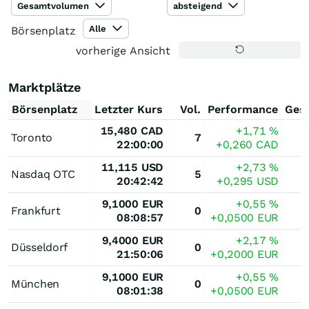
Gesamtvolumen
absteigend
Alle
Börsenplatz
vorherige Ansicht
Marktplätze
Börsenplatz
Letzter Kurs
Vol.
Performance
Ges
15,480
CAD
+1,71
%
Toronto
7
22:00:00
+0,260
CAD
11,115
USD
+2,73
%
Nasdaq OTC
5
20:42:42
+0,295
USD
9,1000
EUR
+0,55
%
Frankfurt
0
08:08:57
+0,0500
EUR
9,4000
EUR
+2,17
%
Düsseldorf
0
21:50:06
+0,2000
EUR
9,1000
EUR
+0,55
%
München
0
08:01:38
+0,0500
EUR