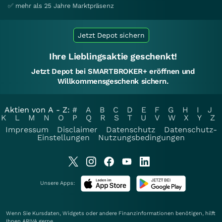
✅ mehr als 25 Jahre Marktpräsenz
Jetzt Depot sichern
Ihre Lieblingsaktie geschenkt!
Jetzt Depot bei SMARTBROKER+ eröffnen und
Willkommensgeschenk sichern.
Aktien von A - Z:
#
A
B
C
D
E
F
G
H
I
J
K
L
M
N
O
P
Q
R
S
T
U
V
W
X
Y
Z
Impressum
Disclaimer
Datenschutz
Datenschutz-
Einstellungen
Nutzungsbedingungen
Unsere Apps:
Wenn Sie Kursdaten, Widgets oder andere Finanzinformationen benötigen, hilft
Ihnen
ARIVA
gerne.