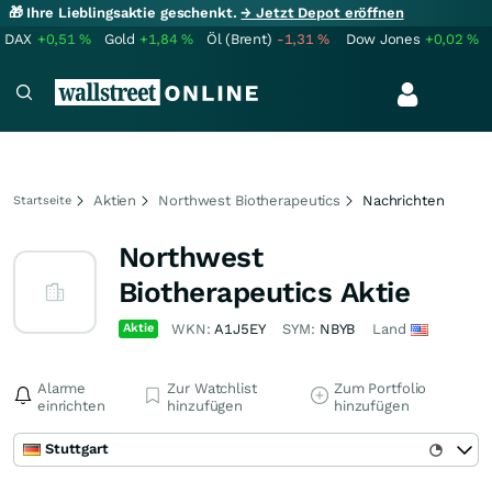
🎁 Ihre Lieblingsaktie geschenkt.
→ Jetzt Depot eröffnen
DAX
+0,51
%
Gold
+1,84
%
Öl (Brent)
-1,31
%
Dow Jones
+0,02
%
Aktien
Northwest Biotherapeutics
Nachrichten
Startseite
Northwest
Biotherapeutics Aktie
Aktie
WKN:
A1J5EY
SYM:
NBYB
Land
Alarme
Zur Watchlist
Zum Portfolio
einrichten
hinzufügen
hinzufügen
Stuttgart