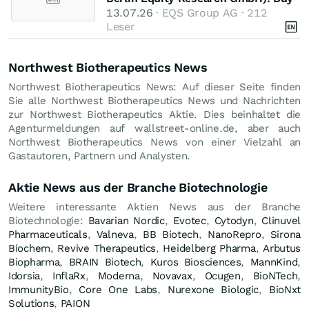
13.07.26
· EQS Group AG · 212
Leser
Northwest Biotherapeutics News
Northwest Biotherapeutics News: Auf dieser Seite finden
Sie alle Northwest Biotherapeutics News und Nachrichten
zur Northwest Biotherapeutics Aktie. Dies beinhaltet die
Agenturmeldungen auf wallstreet-online.de, aber auch
Northwest Biotherapeutics News von einer Vielzahl an
Gastautoren, Partnern und Analysten.
Aktie News aus der Branche Biotechnologie
Weitere interessante Aktien News aus der Branche
Biotechnologie:
Bavarian Nordic
,
Evotec
,
Cytodyn
,
Clinuvel
Pharmaceuticals
,
Valneva
,
BB Biotech
,
NanoRepro
,
Sirona
Biochem
,
Revive Therapeutics
,
Heidelberg Pharma
,
Arbutus
Biopharma
,
BRAIN Biotech
,
Kuros Biosciences
,
MannKind
,
Idorsia
,
InflaRx
,
Moderna
,
Novavax
,
Ocugen
,
BioNTech
,
ImmunityBio
,
Core One Labs
,
Nurexone Biologic
,
BioNxt
Solutions
,
PAION