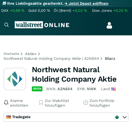
🎁 Ihre Lieblingsaktie geschenkt.
→ Jetzt Depot eröffnen
DAX
+0,69
%
Gold
0,00
%
Öl (Brent)
+0,02
%
Dow Jones
+0,25
%
Aktien
Startseite
Northwest Natural Holding Company Aktie | A2N6X4
Bilanz
Northwest Natural
Holding Company Aktie
Aktie
WKN:
A2N6X4
SYM:
NWK
Land
Alarme
Zur Watchlist
Zum Portfolio
einrichten
hinzufügen
hinzufügen
Tradegate