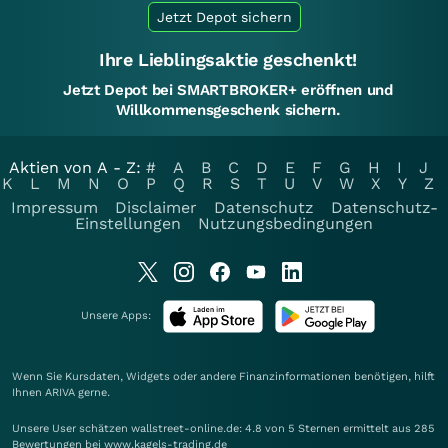
Jetzt Depot sichern
Ihre Lieblingsaktie geschenkt!
Jetzt Depot bei SMARTBROKER+ eröffnen und
Willkommensgeschenk sichern.
Aktien von A - Z:
#
A
B
C
D
E
F
G
H
I
J
K
L
M
N
O
P
Q
R
S
T
U
V
W
X
Y
Z
Impressum
Disclaimer
Datenschutz
Datenschutz-
Einstellungen
Nutzungsbedingungen
Unsere Apps:
Wenn Sie Kursdaten, Widgets oder andere Finanzinformationen benötigen, hilft
Ihnen
ARIVA
gerne.
Unsere User schätzen wallstreet-online.de: 4.8 von 5 Sternen ermittelt aus 285
Bewertungen bei www.kagels-trading.de