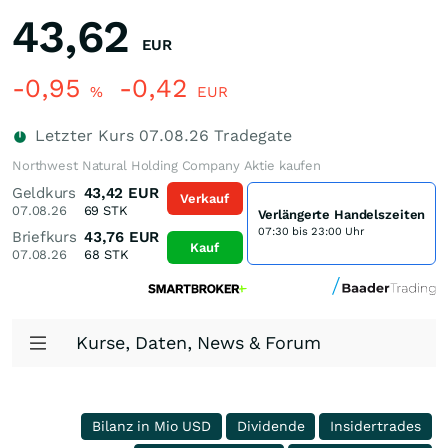
43,62
EUR
-0,95
-0,42
%
EUR
Letzter Kurs
07.08.26
Tradegate
Northwest Natural Holding Company Aktie kaufen
Geldkurs
43,42
EUR
Verkauf
07.08.26
69
STK
Verlängerte Handelszeiten
07:30 bis 23:00 Uhr
Briefkurs
43,76
EUR
Kauf
07.08.26
68
STK
Kurse, Daten, News & Forum
Bilanz in Mio USD
Dividende
Insidertrades