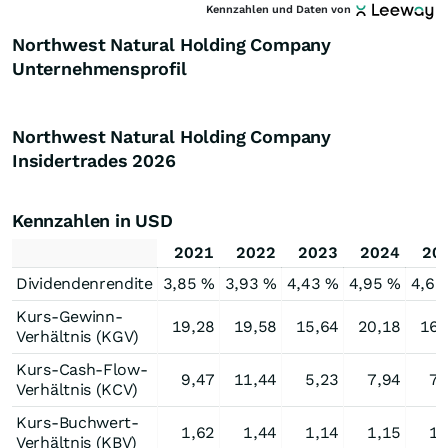
Kennzahlen und Daten von
Northwest Natural Holding Company
Unternehmensprofil
Northwest Natural Holding Company
Insidertrades
2026
Kennzahlen in USD
2021
2022
2023
2024
20
Dividendenrendite
3,85 %
3,93 %
4,43 %
4,95 %
4,61
Kurs-Gewinn-
19,28
19,58
15,64
20,18
16,
Verhältnis (KGV)
Kurs-Cash-Flow-
9,47
11,44
5,23
7,94
7,
Verhältnis (KCV)
Kurs-Buchwert-
1,62
1,44
1,14
1,15
1,
Verhältnis (KBV)