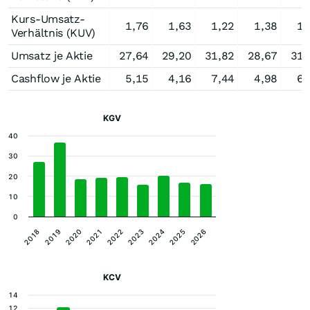
Kurs-Umsatz-
1,76
1,63
1,22
1,38
1,
Verhältnis (KUV)
Umsatz je Aktie
27,64
29,20
31,82
28,67
31,
Cashflow je Aktie
5,15
4,16
7,44
4,98
6,
KGV
40
30
20
10
0
2024
2025
2026
2018
2019
2020
2021
2022
2023
KCV
14
12