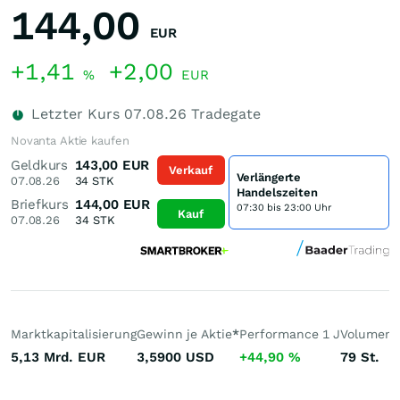
144,00
EUR
+1,41
+2,00
%
EUR
Letzter Kurs
07.08.26
Tradegate
Novanta Aktie kaufen
Geldkurs
143,00
EUR
Verkauf
Verlängerte
07.08.26
34
STK
Handelszeiten
Briefkurs
144,00
EUR
07:30 bis 23:00 Uhr
Kauf
07.08.26
34
STK
Marktkapitalisierung
Gewinn je Aktie
*
Performance 1 J
Volumen 
5,13 Mrd.
EUR
3,5900
USD
+44,90
%
79
St.