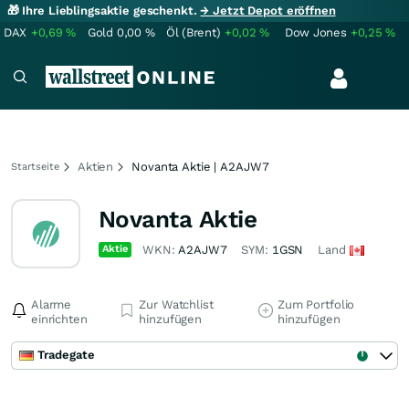
🎁 Ihre Lieblingsaktie geschenkt.
→ Jetzt Depot eröffnen
DAX
+0,69
%
Gold
0,00
%
Öl (Brent)
+0,02
%
Dow Jones
+0,25
%
Aktien
Novanta Aktie | A2AJW7
Startseite
Novanta Aktie
Aktie
WKN:
A2AJW7
SYM:
1GSN
Land
Alarme
Zur Watchlist
Zum Portfolio
einrichten
hinzufügen
hinzufügen
Tradegate