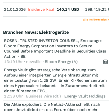
21.01.2026
21.01.2026
Insiderverkauf
140,14
USD
199.419,22
U
alle Insidertrades »
Branchen News: Elektrogeräte
ROSEN, TRUSTED INVESTOR COUNSEL, Encourages
Bloom Energy Corporation Investors to Secure
Counsel Before Important Deadline in Securities Class
Action - BE
13:19 Uhr · newsfile ·
Bloom Energy (A)
Energy Vault gibt strategische Vereinbarung zum
Aufbau einer integrierten Energieinfrastruktur mit
einer Leistung von 1,25 GW für ein KI-Rechenzentrum
eines Hyperscalers bekannt – in Zusammenarbeit mit
einem führenden EPC...
12:38 Uhr · Business Wire (dt.) ·
Energy Vault Holdings
Die Aktie explodiert: Die Netlist-Aktie schießt nach
oben: Jetzt diskutiert das Forum über noch mehr