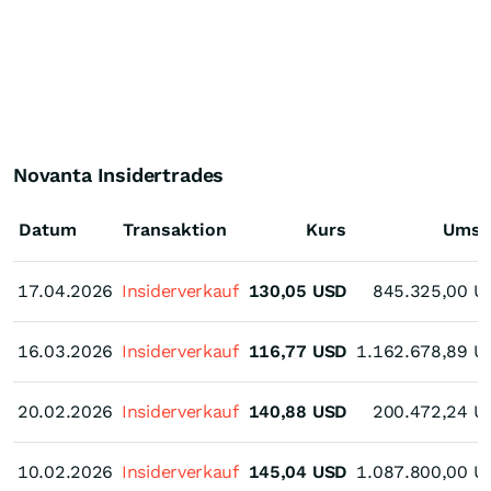
Novanta Insidertrades
Datum
Transaktion
Kurs
Umsa
17.04.2026
17.04.2026
Insiderverkauf
130,05
USD
845.325,00
U
16.03.2026
16.03.2026
Insiderverkauf
116,77
USD
1.162.678,89
U
20.02.2026
20.02.2026
Insiderverkauf
140,88
USD
200.472,24
U
10.02.2026
10.02.2026
Insiderverkauf
145,04
USD
1.087.800,00
U