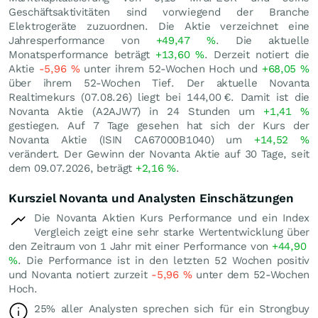
Geschäftsaktivitäten sind vorwiegend der Branche
Elektrogeräte zuzuordnen. Die Aktie verzeichnet eine
Jahresperformance von
+49,47
%
. Die aktuelle
Monatsperformance beträgt
+13,60
%
. Derzeit notiert die
Aktie
-5,96
%
unter ihrem 52-Wochen Hoch und
+68,05
%
über ihrem 52-Wochen Tief. Der aktuelle Novanta
Realtimekurs (
07.08.26
) liegt bei 144,00
€
. Damit ist die
Novanta Aktie (A2AJW7) in 24 Stunden um
+1,41
%
gestiegen. Auf 7 Tage gesehen hat sich der Kurs der
Novanta Aktie (ISIN CA67000B1040) um
+14,52
%
verändert. Der Gewinn der Novanta Aktie auf 30 Tage, seit
dem 09.07.2026, beträgt
+2,16
%
.
Kursziel Novanta und Analysten Einschätzungen
Die Novanta Aktien Kurs Performance und ein Index
Vergleich zeigt eine sehr starke Wertentwicklung über
den Zeitraum von 1 Jahr mit einer Performance von
+44,90
%
. Die Performance ist in den letzten 52 Wochen positiv
und Novanta notiert zurzeit
-5,96
%
unter dem 52-Wochen
Hoch.
25% aller Analysten sprechen sich für ein Strongbuy