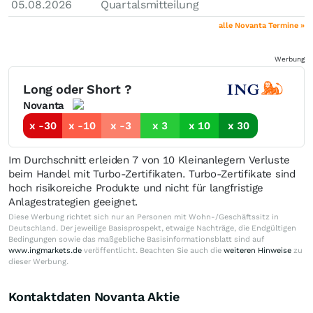
05.08.2026
Quartalsmitteilung
alle Novanta Termine »
Werbung
Long oder Short ?
Novanta
x -30
x -10
x -3
x 3
x 10
x 30
Im Durchschnitt erleiden 7 von 10 Kleinanlegern Verluste
beim Handel mit Turbo-Zertifikaten. Turbo-Zertifikate sind
hoch risikoreiche Produkte und nicht für langfristige
Anlagestrategien geeignet.
Diese Werbung richtet sich nur an Personen mit Wohn-/Geschäftssitz in
Deutschland. Der jeweilige Basisprospekt, etwaige Nachträge, die Endgültigen
Bedingungen sowie das maßgebliche Basisinformationsblatt sind auf
www.ingmarkets.de
veröffentlicht. Beachten Sie auch die
weiteren Hinweise
zu
dieser Werbung.
Kontaktdaten Novanta Aktie