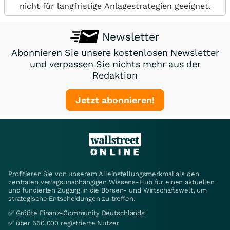
nicht für langfristige Anlagestrategien geeignet.
Newsletter
Abonnieren Sie unsere kostenlosen Newsletter
und verpassen Sie nichts mehr aus der
Redaktion
Jetzt abonnieren!
Profitieren Sie von unserem Alleinstellungsmerkmal als den
zentralen verlagsunabhängigen Wissens-Hub für einen aktuellen
und fundierten Zugang in die Börsen- und Wirtschaftswelt, um
strategische Entscheidungen zu treffen.
✅ Größte Finanz-Community Deutschlands
✅ über 550.000 registrierte Nutzer