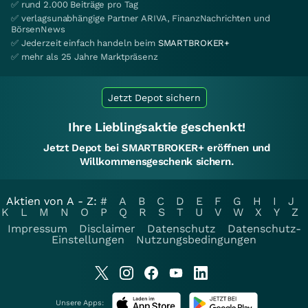
✅ rund 2.000 Beiträge pro Tag
✅ verlagsunabhängige Partner ARIVA, FinanzNachrichten und
BörsenNews
✅ Jederzeit einfach handeln beim
SMARTBROKER+
✅ mehr als 25 Jahre Marktpräsenz
Jetzt Depot sichern
Ihre Lieblingsaktie geschenkt!
Jetzt Depot bei SMARTBROKER+ eröffnen und
Willkommensgeschenk sichern.
Aktien von A - Z:
#
A
B
C
D
E
F
G
H
I
J
K
L
M
N
O
P
Q
R
S
T
U
V
W
X
Y
Z
Impressum
Disclaimer
Datenschutz
Datenschutz-
Einstellungen
Nutzungsbedingungen
Unsere Apps: