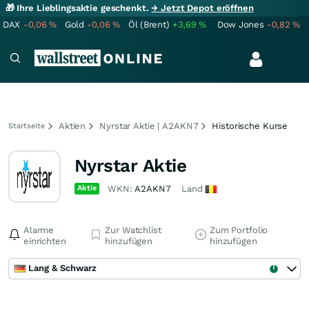
🎁 Ihre Lieblingsaktie geschenkt.
→ Jetzt Depot eröffnen
DAX
-0,06
%
Gold
-0,06
%
Öl (Brent)
+3,69
%
Dow Jones
-0,82
%
Aktien
Nyrstar Aktie | A2AKN7
Historische Kurse
Startseite
Nyrstar Aktie
Aktie
WKN:
A2AKN7
Land
Alarme
Zur Watchlist
Zum Portfolio
einrichten
hinzufügen
hinzufügen
Lang & Schwarz