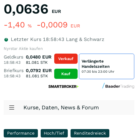
0,0636
EUR
-1,40
-0,0009
%
EUR
Letzter Kurs
18:58:43
Lang & Schwarz
Nyrstar Aktie kaufen
Geldkurs
0,0480
EUR
Verkauf
Verlängerte
18:58:43
81.081
STK
Handelszeiten
Briefkurs
0,0792
EUR
07:30 bis 23:00 Uhr
Kauf
18:58:43
81.081
STK
Kurse, Daten, News & Forum
Performance
Hoch/Tief
Renditedreieck