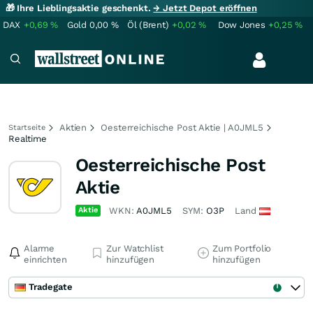
🎁 Ihre Lieblingsaktie geschenkt.
→ Jetzt Depot eröffnen
DAX
+0,69
%
Gold
0,00
%
Öl (Brent)
+0,02
%
Dow Jones
+0,25
%
Aktien
Oesterreichische Post Aktie | A0JML5
Startseite
Realtime
Oesterreichische Post
Aktie
Aktie
WKN:
A0JML5
SYM:
O3P
Land
Alarme
Zur Watchlist
Zum Portfolio
einrichten
hinzufügen
hinzufügen
Tradegate