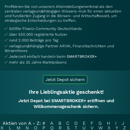
Profitieren Sie von unserem Alleinstellungsmerkmal als den
zentralen verlagsunabhängigen Wissens-Hub für einen aktuellen
und fundierten Zugang in die Börsen- und Wirtschaftswelt, um
strategische Entscheidungen zu treffen.
✅ Größte Finanz-Community Deutschlands
✅ über 550.000 registrierte Nutzer
✅ rund 2.000 Beiträge pro Tag
✅ verlagsunabhängige Partner ARIVA, FinanzNachrichten und
BörsenNews
✅ Jederzeit einfach handeln beim
SMARTBROKER+
✅ mehr als 25 Jahre Marktpräsenz
Jetzt Depot sichern
Ihre Lieblingsaktie geschenkt!
Jetzt Depot bei SMARTBROKER+ eröffnen und
Willkommensgeschenk sichern.
Aktien von A - Z:
#
A
B
C
D
E
F
G
H
I
J
K
L
M
N
O
P
Q
R
S
T
U
V
W
X
Y
Z