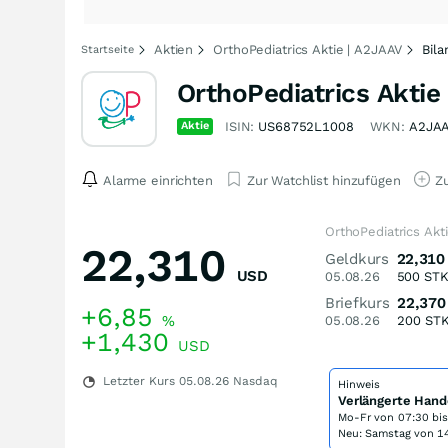
Aktien
OrthoPediatrics Aktie | A2JAAV
Bila
Startseite
OrthoPediatrics Aktie
Aktie
ISIN:
US68752L1008
WKN:
A2JA
Alarme einrichten
Zur Watchlist hinzufügen
Zu
OrthoPediatrics Akt
22,310
Geldkurs
22,310
USD
05.08.26
500
ST
Briefkurs
22,370
+6,85
%
05.08.26
200
ST
+1,430
USD
Letzter Kurs
05.08.26
Nasdaq
Hinweis
Verlängerte Hand
Mo-Fr von
07:30 bi
Neu: Samstag von 14