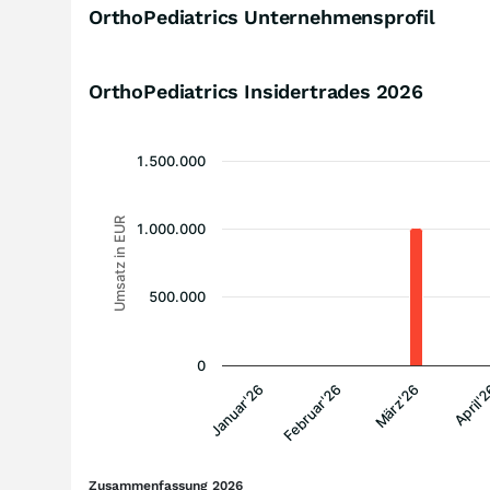
OrthoPediatrics Unternehmensprofil
OrthoPediatrics Insidertrades
2026
1.500.000
Umsatz in EUR
1.000.000
500.000
0
Januar'26
Februar'26
März'26
April'
Zusammenfassung 2026