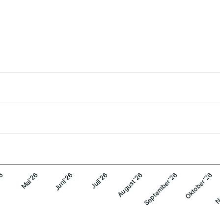
26
Mai'26
Juni'26
Juli'26
August'26
September'26
Oktober'26
N