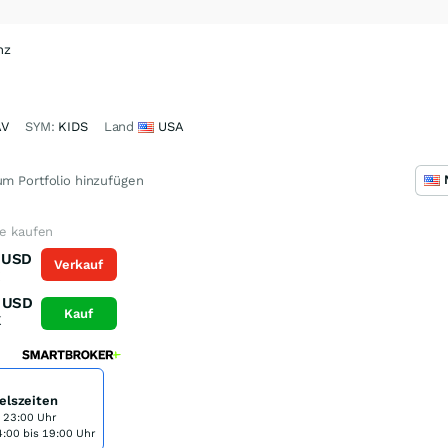
nz
AV
SYM:
KIDS
Land
USA
m Portfolio hinzufügen
ie kaufen
USD
Verkauf
K
USD
Kauf
K
elszeiten
s 23:00 Uhr
:00 bis 19:00 Uhr