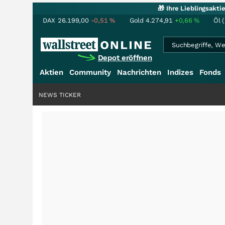
🎁 Ihre Lieblingsakt
DAX
26.199,00
-0,51
%
Gold
4.274,91
+0,66
%
Öl 
Depot eröffnen
Aktien
Community
Nachrichten
Indizes
Fonds
NEWS TICKER