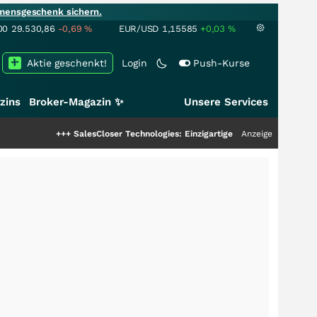
mensgeschenk sichern.
00
29.530,86
-0,69
%
EUR/USD
1,15585
+0,03
%
Aktie geschenkt!
Login
Push-Kurse
zins
Broker-Magazin ✨
Unsere Services
+++
SalesCloser Technologies: Einzigartige Leistung zieht die Top-Dogs an
Anzeige