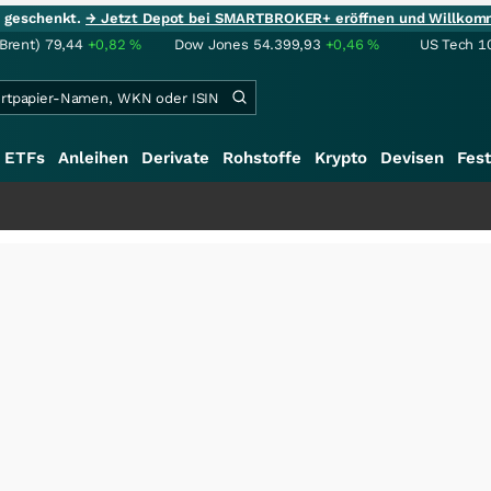
ie geschenkt.
→ Jetzt Depot bei SMARTBROKER+ eröffnen und Willkom
(Brent)
79,44
+0,82
%
Dow Jones
54.399,93
+0,46
%
US Tech 1
ETFs
Anleihen
Derivate
Rohstoffe
Krypto
Devisen
Fest