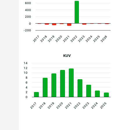
600
400
200
0
-200
2021
2026
2018
2023
2020
2025
2017
2022
2019
2024
KUV
14
12
10
8
6
4
2
0
2023
2024
2025
2017
2018
2019
2020
2021
2022