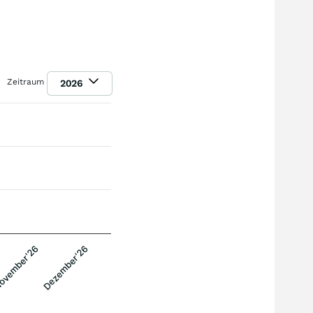
Zeitraum
2026
ovember'26
Dezember'26