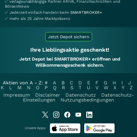
✅ verlagsunabhängige Partner ARIVA, FinanzNachrichten und
BörsenNews
✅ Jederzeit einfach handeln beim
SMARTBROKER+
✅ mehr als 25 Jahre Marktpräsenz
Jetzt Depot sichern
Ihre Lieblingsaktie geschenkt!
Jetzt Depot bei SMARTBROKER+ eröffnen und
Willkommensgeschenk sichern.
Aktien von A - Z:
#
A
B
C
D
E
F
G
H
I
J
K
L
M
N
O
P
Q
R
S
T
U
V
W
X
Y
Z
Impressum
Disclaimer
Datenschutz
Datenschutz-
Einstellungen
Nutzungsbedingungen
Unsere Apps: