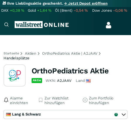
🎁 Ihre Lieblingsaktie geschenkt.
→ Jetzt Depot eröffnen
DAX
+0,38
%
Gold
+1,64
%
Öl (Brent)
-0,54
%
Dow Jones
-0,06
%
Aktien
OrthoPediatrics Aktie | A2JAAV
Startseite
Handelsplätze
OrthoPediatrics Aktie
Aktie
WKN:
A2JAAV
Land
Alarme
Zur Watchlist
Zum Portfolio
einrichten
hinzufügen
hinzufügen
Lang & Schwarz